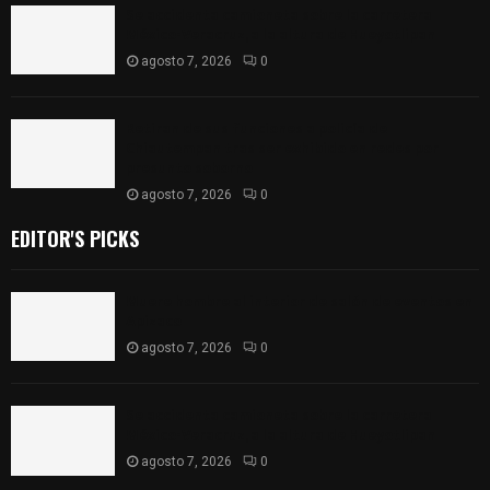
Se accidenta camioneta sobre la carretera
México-Veracruz, a la altura de Hueyotlipan
agosto 7, 2026
0
Retiran de sus funciones a policía de
Chiautempan tras ser exhibido en redes por
presunto soborno
agosto 7, 2026
0
EDITOR'S PICKS
Muere hombre al interior de salón de eventos en
Apizaco
agosto 7, 2026
0
Se accidenta camioneta sobre la carretera
México-Veracruz, a la altura de Hueyotlipan
agosto 7, 2026
0