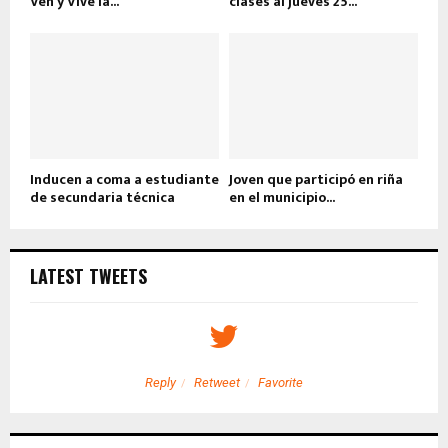
Ven y Vive la...
clases al jueves 25...
Inducen a coma a estudiante
Joven que participó en riña
de secundaria técnica
en el municipio...
LATEST TWEETS
Reply
Retweet
Favorite