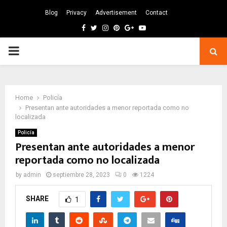
Blog
Privacy
Advertisement
Contact
Facebook
Twitter
Instagram
Pinterest
Google
Youtube
PRIMARY
MENU
Home
Policía
Presentan ante autoridades a menor reportada como no
localizada
Policía
Presentan ante autoridades a menor
reportada como no localizada
by
admin
septiembre 28, 2023
0
1224
SHARE
1