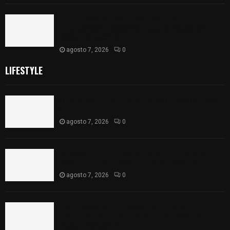
Retiran de sus funciones a policía de
Chiautempan tras ser exhibido en redes por
presunto soborno
agosto 7, 2026
0
LIFESTYLE
Muere hombre al interior de salón de eventos en
Apizaco
agosto 7, 2026
0
Se accidenta camioneta sobre la carretera
México-Veracruz, a la altura de Hueyotlipan
agosto 7, 2026
0
Retiran de sus funciones a policía de
Chiautempan tras ser exhibido en redes por
presunto soborno