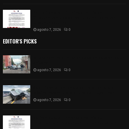
Retiran de sus funciones a policía de
Chiautempan tras ser exhibido en redes por
presunto soborno
agosto 7, 2026
0
EDITOR'S PICKS
Muere hombre al interior de salón de eventos en
Apizaco
agosto 7, 2026
0
Se accidenta camioneta sobre la carretera
México-Veracruz, a la altura de Hueyotlipan
agosto 7, 2026
0
Retiran de sus funciones a policía de
Chiautempan tras ser exhibido en redes por
presunto soborno