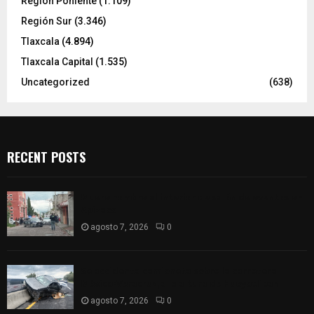
Región Poniente
(1.109)
Región Sur
(3.346)
Tlaxcala
(4.894)
Tlaxcala Capital
(1.535)
Uncategorized
(638)
RECENT POSTS
Muere hombre al interior de salón de eventos en
Apizaco
agosto 7, 2026
0
Se accidenta camioneta sobre la carretera
México-Veracruz, a la altura de Hueyotlipan
agosto 7, 2026
0