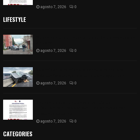
agosto 7, 2026
0
LIFESTYLE
Muere hombre al interior de salón de eventos en
Apizaco
agosto 7, 2026
0
Se accidenta camioneta sobre la carretera
México-Veracruz, a la altura de Hueyotlipan
agosto 7, 2026
0
Retiran de sus funciones a policía de
Chiautempan tras ser exhibido en redes por
presunto soborno
agosto 7, 2026
0
CATEGORIES