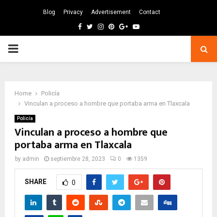
Blog
Privacy
Advertisement
Contact
Facebook
Twitter
Instagram
Pinterest
Google
Youtube
PRIMARY
MENU
Home
Policía
Vinculan a proceso a hombre que portaba arma en Tlaxcala
Policía
Vinculan a proceso a hombre que
portaba arma en Tlaxcala
by
admin
septiembre 28, 2023
0
1359
SHARE
0