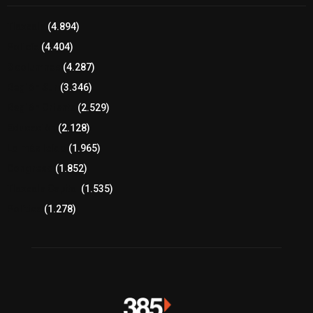
Tlaxcala
(4.894)
Policía
(4.404)
8 columnas
(4.287)
Región Sur
(3.346)
Región Oriente
(2.529)
Educación
(2.128)
Lo más leído
(1.965)
Congreso
(1.852)
Tlaxcala Capital
(1.535)
Política
(1.278)