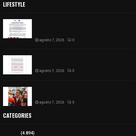
LIFESTYLE
Retiran de sus funciones a policía de
Chiautempan tras ser exhibido en redes por
presunto soborno
agosto 7, 2026
0
Aprueban la Cuenta Pública 2025 de Santa Ana
Nopalucan
agosto 7, 2026
0
TET revoca acuerdo del ITE; no acreditó
responsabilidad de Alfonso Sánchez
agosto 7, 2026
0
CATEGORIES
Tlaxcala
(4.894)