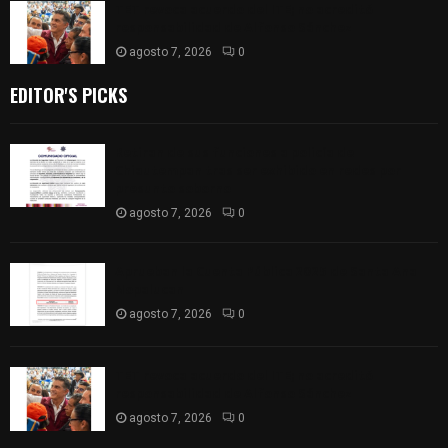
TET revoca acuerdo del ITE; no acreditó
responsabilidad de Alfonso Sánchez
agosto 7, 2026
0
EDITOR'S PICKS
Retiran de sus funciones a policía de
Chiautempan tras ser exhibido en redes por
presunto soborno
agosto 7, 2026
0
Aprueban la Cuenta Pública 2025 de Santa Ana
Nopalucan
agosto 7, 2026
0
TET revoca acuerdo del ITE; no acreditó
responsabilidad de Alfonso Sánchez
agosto 7, 2026
0