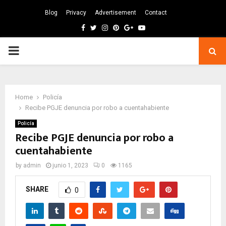
Blog
Privacy
Advertisement
Contact
Facebook
Twitter
Instagram
Pinterest
Google
Youtube
PRIMARY
MENU
Home
Policía
Recibe PGJE denuncia por robo a cuentahabiente
Policía
Recibe PGJE denuncia por robo a
cuentahabiente
by
admin
junio 1, 2023
0
1165
SHARE
0