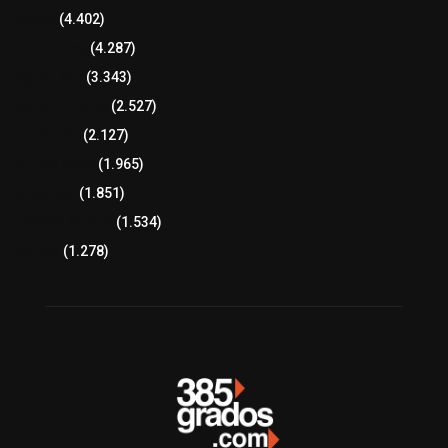
Policía
(4.402)
8 columnas
(4.287)
Región Sur
(3.343)
Región Oriente
(2.527)
Educación
(2.127)
Lo más leído
(1.965)
Congreso
(1.851)
Tlaxcala Capital
(1.534)
Política
(1.278)