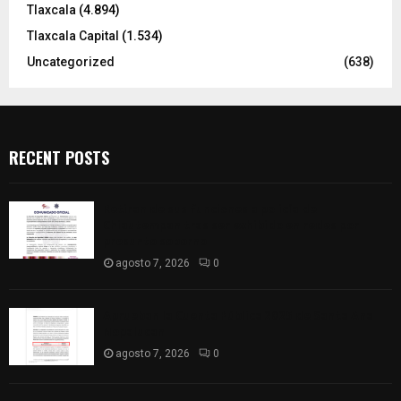
Tlaxcala
(4.894)
Tlaxcala Capital
(1.534)
Uncategorized
(638)
RECENT POSTS
Retiran de sus funciones a policía de
Chiautempan tras ser exhibido en redes por
presunto soborno
agosto 7, 2026
0
Aprueban la Cuenta Pública 2025 de Santa Ana
Nopalucan
agosto 7, 2026
0