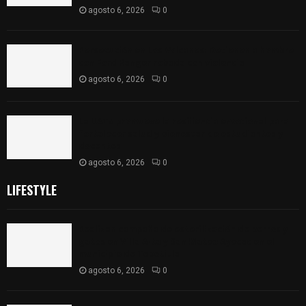
agosto 6, 2026
0
Persecución en Los Volcanes: Detienen a hombre
con Ford Ranger robada con violencia
agosto 6, 2026
0
La UATx promueve la resiliencia emocional para
fortalecer salud y bienestar de estudiantes y
docentes
agosto 6, 2026
0
LIFESTYLE
Realizan campaña de esterilización de perros y
gatos en Villa Alta y San Mateo Ayecac en el
municipio de Tepetitla
agosto 6, 2026
0