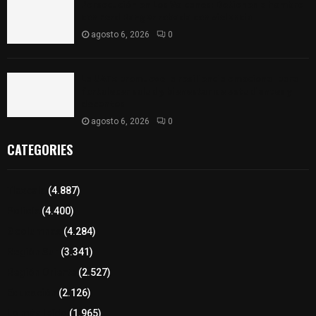
Persecución en Los Volcanes: Detienen a hombre
con Ford Ranger robada con violencia
agosto 6, 2026
0
La UATx promueve la resiliencia emocional para
fortalecer salud y bienestar de estudiantes y
docentes
agosto 6, 2026
0
CATEGORIES
Tlaxcala
(4.887)
Policía
(4.400)
8 columnas
(4.284)
Región Sur
(3.341)
Región Oriente
(2.527)
Educación
(2.126)
Lo más leído
(1.965)