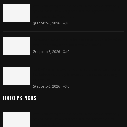
Realizan campaña de esterilización de perros y
gatos en Villa Alta y San Mateo Ayecac en el
municipio de Tepetitla
agosto 6, 2026
0
Persecución en Los Volcanes: Detienen a hombre
con Ford Ranger robada con violencia
agosto 6, 2026
0
La UATx promueve la resiliencia emocional para
fortalecer salud y bienestar de estudiantes y
docentes
agosto 6, 2026
0
EDITOR'S PICKS
Realizan campaña de esterilización de perros y
gatos en Villa Alta y San Mateo Ayecac en el
municipio de Tepetitla