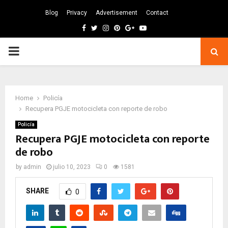
Blog
Privacy
Advertisement
Contact
Facebook
Twitter
Instagram
Pinterest
Google
Youtube
PRIMARY
MENU
Home
Policía
Recupera PGJE motocicleta con reporte de robo
Policía
Recupera PGJE motocicleta con reporte
de robo
by
admin
julio 10, 2023
0
1581
SHARE
0