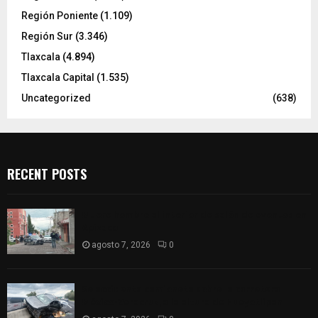
Región Poniente
(1.109)
Región Sur
(3.346)
Tlaxcala
(4.894)
Tlaxcala Capital
(1.535)
Uncategorized
(638)
RECENT POSTS
Muere hombre al interior de salón de eventos en
Apizaco
agosto 7, 2026
0
Se accidenta camioneta sobre la carretera
México-Veracruz, a la altura de Hueyotlipan