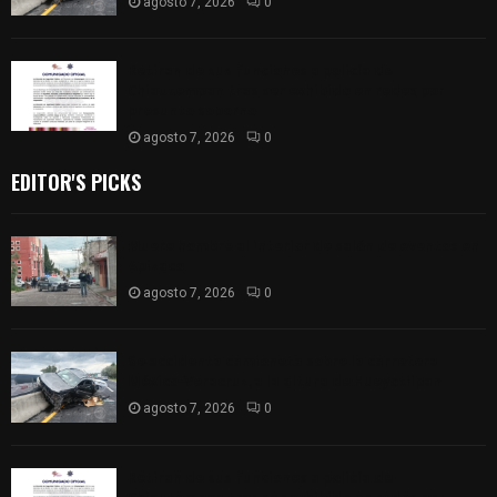
agosto 7, 2026
0
Retiran de sus funciones a policía de
Chiautempan tras ser exhibido en redes por
presunto soborno
agosto 7, 2026
0
EDITOR'S PICKS
Muere hombre al interior de salón de eventos en
Apizaco
agosto 7, 2026
0
Se accidenta camioneta sobre la carretera
México-Veracruz, a la altura de Hueyotlipan
agosto 7, 2026
0
Retiran de sus funciones a policía de