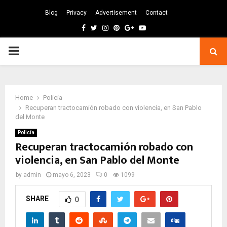
Blog
Privacy
Advertisement
Contact
Facebook
Twitter
Instagram
Pinterest
Google
Youtube
PRIMARY
MENU
Home
Policía
Recuperan tractocamión robado con violencia, en San Pablo
del Monte
Policía
Recuperan tractocamión robado con
violencia, en San Pablo del Monte
by
admin
mayo 6, 2023
0
1099
SHARE
0