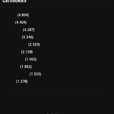
CATEGORIES
Tlaxcala
(4.894)
Policía
(4.404)
8 columnas
(4.287)
Región Sur
(3.346)
Región Oriente
(2.529)
Educación
(2.128)
Lo más leído
(1.965)
Congreso
(1.852)
Tlaxcala Capital
(1.535)
Política
(1.278)