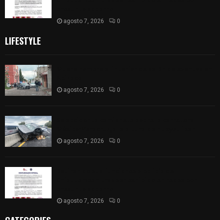
Chiautempan tras ser exhibido en redes por
presunto soborno
agosto 7, 2026
0
LIFESTYLE
Muere hombre al interior de salón de eventos en
Apizaco
agosto 7, 2026
0
Se accidenta camioneta sobre la carretera
México-Veracruz, a la altura de Hueyotlipan
agosto 7, 2026
0
Retiran de sus funciones a policía de
Chiautempan tras ser exhibido en redes por
presunto soborno
agosto 7, 2026
0