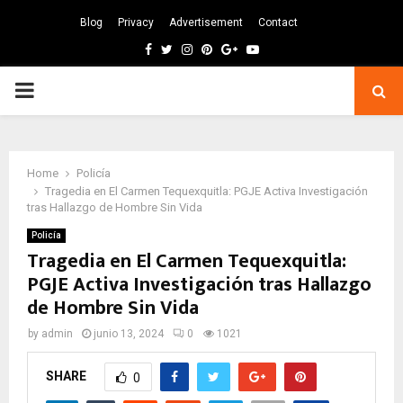
Blog
Privacy
Advertisement
Contact
Facebook
Twitter
Instagram
Pinterest
Google
Youtube
PRIMARY
MENU
Home
Policía
Tragedia en El Carmen Tequexquitla: PGJE Activa Investigación
tras Hallazgo de Hombre Sin Vida
Policía
Tragedia en El Carmen Tequexquitla:
PGJE Activa Investigación tras Hallazgo
de Hombre Sin Vida
by
admin
junio 13, 2024
0
1021
SHARE
0