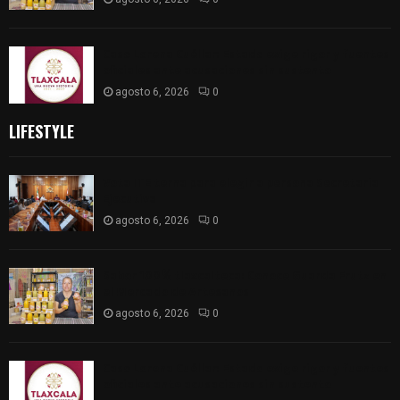
Caso Lorena Cuéllar: Estado exige rigor y fuentes
oficiales ante acusaciones sin sustento
agosto 6, 2026
0
LIFESTYLE
Vota ITE terna para elegir a persona Secretaria
Ejecutiva
agosto 6, 2026
0
Sabor 100% tlaxcalteca: Conoce Guarda Frutz en
el Mercado de Artesanos
agosto 6, 2026
0
Caso Lorena Cuéllar: Estado exige rigor y fuentes
oficiales ante acusaciones sin sustento