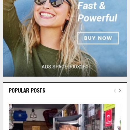
r
R
:
C
H
POPULAR POSTS