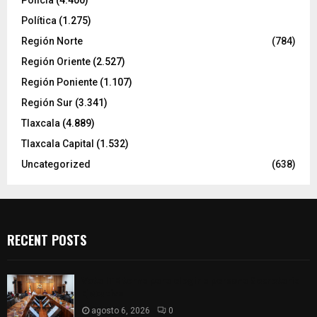
Política
(1.275)
Región Norte
(784)
Región Oriente
(2.527)
Región Poniente
(1.107)
Región Sur
(3.341)
Tlaxcala
(4.889)
Tlaxcala Capital
(1.532)
Uncategorized
(638)
RECENT POSTS
Vota ITE terna para elegir a persona Secretaria
Ejecutiva
agosto 6, 2026
0