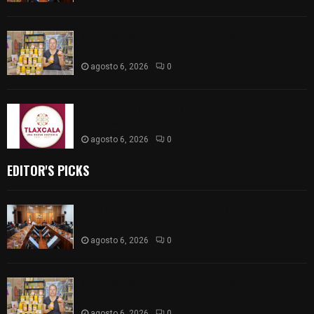
Sabor 100% tlaxcalteca: Conoce Guarda Frutz en
el Mercado de Artesanos
agosto 6, 2026
0
Caso Lorena Cuéllar: Estado exige rigor y fuentes
oficiales ante acusaciones sin sustento
agosto 6, 2026
0
EDITOR'S PICKS
Vota ITE terna para elegir a persona Secretaria
Ejecutiva
agosto 6, 2026
0
Sabor 100% tlaxcalteca: Conoce Guarda Frutz en
el Mercado de Artesanos
agosto 6, 2026
0