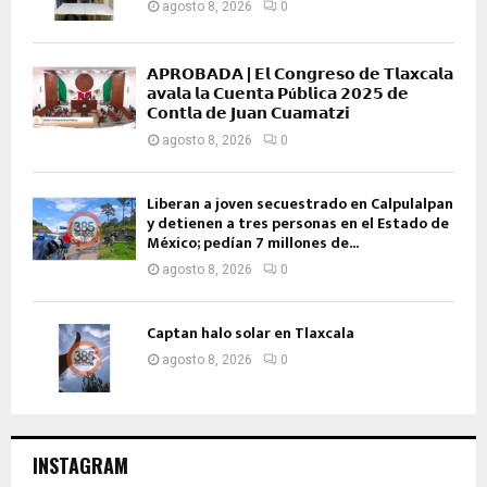
agosto 8, 2026
0
𝗔𝗣𝗥𝗢𝗕𝗔𝗗𝗔 | 𝗘𝗹 𝗖𝗼𝗻𝗴𝗿𝗲𝘀𝗼 𝗱𝗲 𝗧𝗹𝗮𝘅𝗰𝗮𝗹𝗮
𝗮𝘃𝗮𝗹𝗮 𝗹𝗮 𝗖𝘂𝗲𝗻𝘁𝗮 𝗣ú𝗯𝗹𝗶𝗰𝗮 𝟮𝟬𝟮𝟱 𝗱𝗲
𝗖𝗼𝗻𝘁𝗹𝗮 𝗱𝗲 𝗝𝘂𝗮𝗻 𝗖𝘂𝗮𝗺𝗮𝘁𝘇𝗶
agosto 8, 2026
0
Liberan a joven secuestrado en Calpulalpan
y detienen a tres personas en el Estado de
México; pedían 7 millones de...
agosto 8, 2026
0
Captan halo solar en Tlaxcala
agosto 8, 2026
0
INSTAGRAM