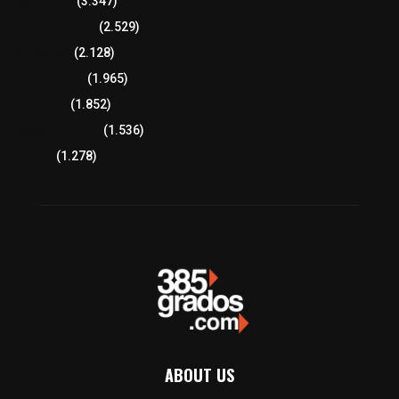
Región Sur
(3.347)
Región Oriente
(2.529)
Educación
(2.128)
Lo más leído
(1.965)
Congreso
(1.852)
Tlaxcala Capital
(1.536)
Política
(1.278)
ABOUT US