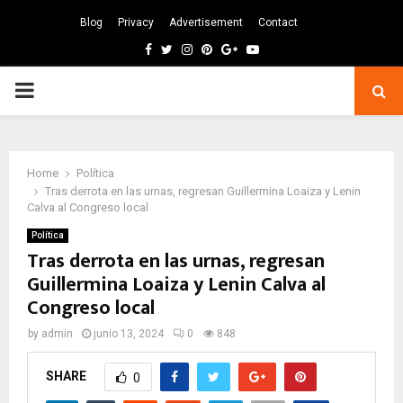
Blog
Privacy
Advertisement
Contact
Facebook
Twitter
Instagram
Pinterest
Google
Youtube
PRIMARY
MENU
Home
Política
Tras derrota en las urnas, regresan Guillermina Loaiza y Lenin
Calva al Congreso local
Política
Tras derrota en las urnas, regresan
Guillermina Loaiza y Lenin Calva al
Congreso local
by
admin
junio 13, 2024
0
848
SHARE
0