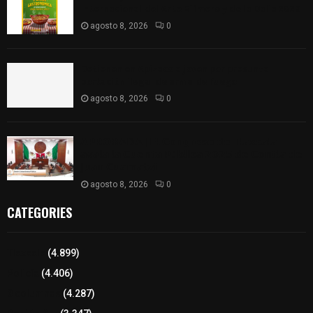
Internacional del Arte Efímero y de la Dalia 2026
agosto 8, 2026
0
Detienen en Apizaco a joven por presunta
portación ilegal de arma de fuego
agosto 8, 2026
0
𝗔𝗣𝗥𝗢𝗕𝗔𝗗𝗔 | 𝗘𝗹 𝗖𝗼𝗻𝗴𝗿𝗲𝘀𝗼 𝗱𝗲 𝗧𝗹𝗮𝘅𝗰𝗮𝗹𝗮
𝗮𝘃𝗮𝗹𝗮 𝗹𝗮 𝗖𝘂𝗲𝗻𝘁𝗮 𝗣ú𝗯𝗹𝗶𝗰𝗮 𝟮𝟬𝟮𝟱 𝗱𝗲 𝗖𝗼𝗻𝘁𝗹𝗮 𝗱𝗲
𝗝𝘂𝗮𝗻 𝗖𝘂𝗮𝗺𝗮𝘁𝘇𝗶
agosto 8, 2026
0
CATEGORIES
Tlaxcala
(4.899)
Policía
(4.406)
8 columnas
(4.287)