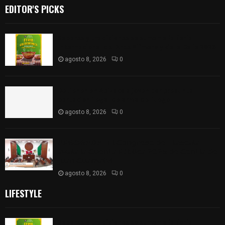
EDITOR'S PICKS
Sabores y tradiciones se suman a la feria
Internacional del Arte Efímero y de la Dalia 2026
agosto 8, 2026
0
Detienen en Apizaco a joven por presunta
portación ilegal de arma de fuego
agosto 8, 2026
0
𝗔𝗣𝗥𝗢𝗕𝗔𝗗𝗔 | 𝗘𝗹 𝗖𝗼𝗻𝗴𝗿𝗲𝘀𝗼 𝗱𝗲 𝗧𝗹𝗮𝘅𝗰𝗮𝗹𝗮
𝗮𝘃𝗮𝗹𝗮 𝗹𝗮 𝗖𝘂𝗲𝗻𝘁𝗮 𝗣ú𝗯𝗹𝗶𝗰𝗮 𝟮𝟬𝟮𝟱 𝗱𝗲 𝗖𝗼𝗻𝘁𝗹𝗮 𝗱𝗲
𝗝𝘂𝗮𝗻 𝗖𝘂𝗮𝗺𝗮𝘁𝘇𝗶
agosto 8, 2026
0
LIFESTYLE
Sabores y tradiciones se suman a la feria