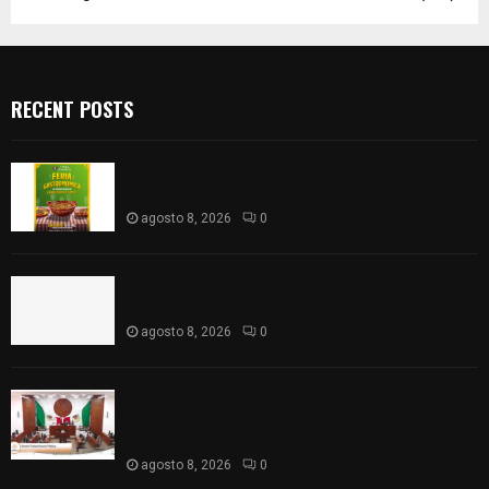
RECENT POSTS
Sabores y tradiciones se suman a la feria
Internacional del Arte Efímero y de la Dalia 2026
agosto 8, 2026
0
Detienen en Apizaco a joven por presunta
portación ilegal de arma de fuego
agosto 8, 2026
0
𝗔𝗣𝗥𝗢𝗕𝗔𝗗𝗔 | 𝗘𝗹 𝗖𝗼𝗻𝗴𝗿𝗲𝘀𝗼 𝗱𝗲 𝗧𝗹𝗮𝘅𝗰𝗮𝗹𝗮
𝗮𝘃𝗮𝗹𝗮 𝗹𝗮 𝗖𝘂𝗲𝗻𝘁𝗮 𝗣ú𝗯𝗹𝗶𝗰𝗮 𝟮𝟬𝟮𝟱 𝗱𝗲 𝗖𝗼𝗻𝘁𝗹𝗮 𝗱𝗲
𝗝𝘂𝗮𝗻 𝗖𝘂𝗮𝗺𝗮𝘁𝘇𝗶
agosto 8, 2026
0