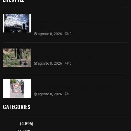
Así amanece Tlaxcala Capital este sábado: cielo
nublado y mañana fresca; se prevén lluvias por la
tarde
agosto 8, 2026
0
Tlaxcala se sumó a la Jornada Nacional de
Reforestación desde Atltzayanca
agosto 8, 2026
0
Localizan a joven empresario golpeado tras ser
presuntamente secuestrado en Calpulalpan
agosto 8, 2026
0
CATEGORIES
Tlaxcala
(4.896)