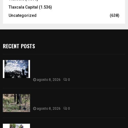
Tlaxcala Capital
(1.536)
Uncategorized
(638)
RECENT POSTS
Así amanece Tlaxcala Capital este sábado: cielo
nublado y mañana fresca; se prevén lluvias por la
tarde
agosto 8, 2026
0
Tlaxcala se sumó a la Jornada Nacional de
Reforestación desde Atltzayanca
agosto 8, 2026
0
Localizan a joven empresario golpeado tras ser