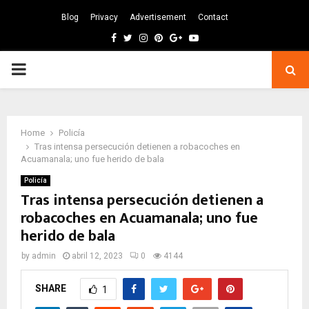
Blog
Privacy
Advertisement
Contact
Facebook
Twitter
Instagram
Pinterest
Google
Youtube
PRIMARY
MENU
Home
Policía
Tras intensa persecución detienen a robacoches en
Acuamanala; uno fue herido de bala
Policía
Tras intensa persecución detienen a
robacoches en Acuamanala; uno fue
herido de bala
by
admin
abril 12, 2023
0
4144
SHARE
1