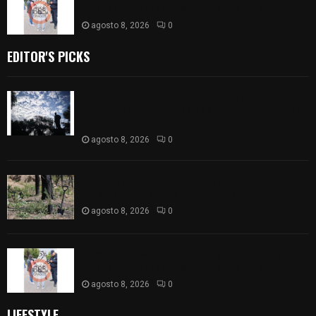
presuntamente secuestrado en Calpulalpan
agosto 8, 2026
0
EDITOR'S PICKS
Así amanece Tlaxcala Capital este sábado: cielo
nublado y mañana fresca; se prevén lluvias por la
tarde
agosto 8, 2026
0
Tlaxcala se sumó a la Jornada Nacional de
Reforestación desde Atltzayanca
agosto 8, 2026
0
Localizan a joven empresario golpeado tras ser
presuntamente secuestrado en Calpulalpan
agosto 8, 2026
0
LIFESTYLE