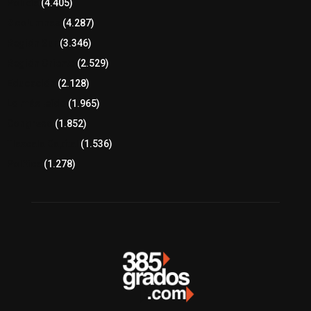
Policía
(4.405)
8 columnas
(4.287)
Región Sur
(3.346)
Región Oriente
(2.529)
Educación
(2.128)
Lo más leído
(1.965)
Congreso
(1.852)
Tlaxcala Capital
(1.536)
Política
(1.278)