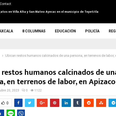
Contact
atos en Villa Alta y San Mateo Ayecac en el municipio de Tepetitla
AXCALA
8 COLUMNAS
EDUCACIÓN
POLICÍA
REG
Ubican restos humanos calcinados de una persona, en terrenos de labor,
 restos humanos calcinados de un
, en terrenos de labor, en Apizaco
ubre 20, 2023
0
1122
0