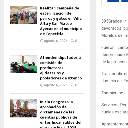
Realizan campaña de
esterilización de
perros y gatos en Villa
385Grados / 
Alta y San Mateo
Ayecac en el municipio
devorados por
de Tepetitla
Morelos del m
agosto 6, 2026
0
Fueron campe
denominado Mo
Atienden diputados a
de la presenci
comisión de
productores,
ejidatarios y
Tras confirma
pobladores de Ixtenco
Justicia del E
agosto 6, 2026
0
También se die
Inicia Congreso la
Servicios Peri
aprobación de
dictámenes de las
cuales esclare
cuentas públicas de
entes fiscalizables del
Aparentemente
ejercicio fiscal 2025