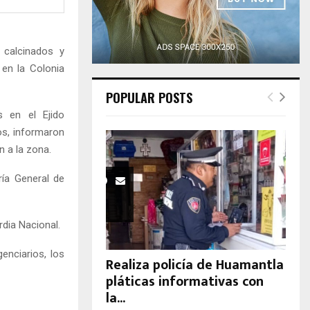
H
 calcinados y
 en la Colonia
POPULAR POSTS
s en el Ejido
os, informaron
n a la zona.
ría General de
rdia Nacional.
genciarios, los
Realiza policía de Huamantla
pláticas informativas con
la...