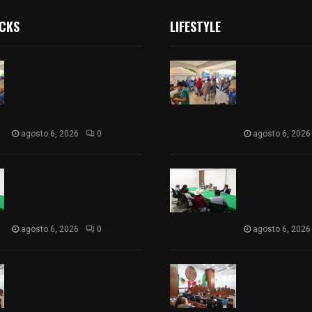
ICKS
LIFESTYLE
Realizan campaña de
Realizan camp
esterilización de perros y
esterilización 
gatos en Villa Alta y San
gatos en Villa 
Mateo Ayecac en el
Mateo Ayecac e
municipio de Tepetitla
municipio de T
agosto 6, 2026
0
agosto 6, 2026
Atienden diputados a
Atienden dipu
comisión de productores,
comisión de pr
ejidatarios y pobladores de
ejidatarios y 
Ixtenco
Ixtenco
agosto 6, 2026
0
agosto 6, 2026
Inicia Congreso la
Inicia Congreso
aprobación de dictámenes
aprobación de
de las cuentas públicas de
de las cuentas
entes fiscalizables del
entes fiscaliza