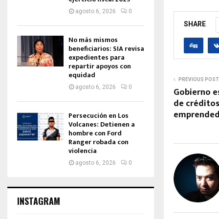
agosto 6, 2026
0
SHARE
No más mismos
beneficiarios: SIA revisa
expedientes para
repartir apoyos con
equidad
PREVIOUS POST
agosto 6, 2026
0
Gobierno e
de créditos
emprended
Persecución en Los
Volcanes: Detienen a
hombre con Ford
Ranger robada con
violencia
agosto 6, 2026
0
INSTAGRAM