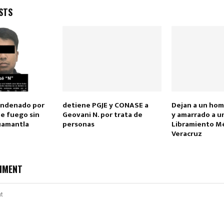
STS
Reply
Retweet
Favorite
Reply
R
ondenado por
detiene PGJE y CONASE a
Dejan a un ho
de fuego sin
Geovani N. por trata de
y amarrado a u
Huamantla
personas
Libramiento Mé
Veracruz
MMENT