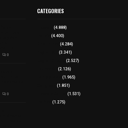
CATEGORIES
aña de
Tlaxcala
(4.888)
de perros y
Policía
(4.400)
Alta y San
n el
8 columnas
(4.284)
epetitla
Región Sur
(3.341)
0
Región Oriente
(2.527)
Educación
(2.126)
tados a
oductores,
Lo más leído
(1.965)
pobladores de
Congreso
(1.851)
Tlaxcala Capital
(1.531)
0
Política
(1.275)
 la
 dictámenes
 públicas de
bles del