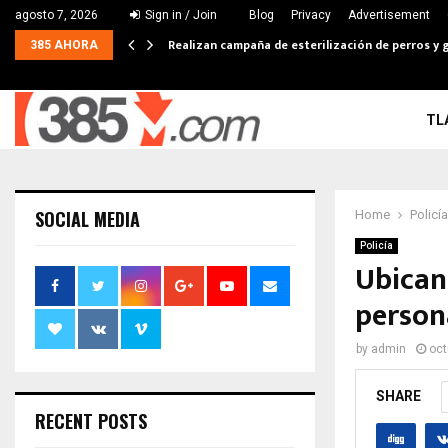
agosto 7, 2026
Sign in / Join
Blog
Privacy
Advertisement
Realizan campaña de esterilización de perros y g
385 AHORA
TL
SOCIAL MEDIA
Home
Policía
Policía
Ubican
persona
by
admin
oct
SHARE
RECENT POSTS