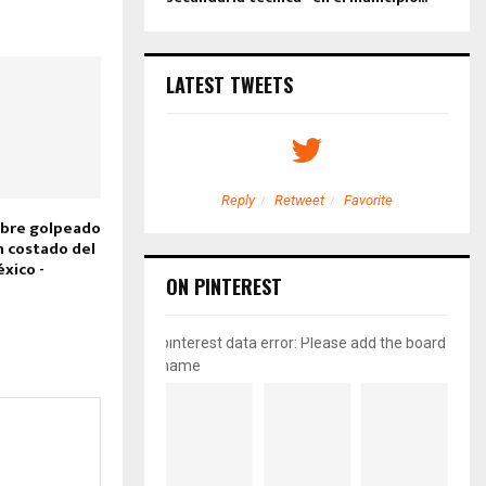
LATEST TWEETS
etweet
Favorite
Reply
Retweet
Favorite
mbre golpeado
n costado del
xico -
ON PINTEREST
pinterest data error: Please add the board
name