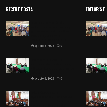
RECENT POSTS
EDITOR'S P
Realizan campaña de
esterilización de perros y
gatos en Villa Alta y San
Mateo Ayecac en el
municipio de Tepetitla
agosto 6, 2026
0
Atienden diputados a
comisión de productores,
ejidatarios y pobladores de
Ixtenco
agosto 6, 2026
0
Inicia Congreso la
aprobación de dictámenes
de las cuentas públicas de
entes fiscalizables del