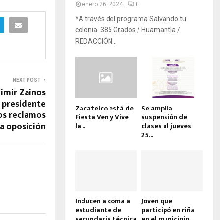
enero 26, 2024
0
*A través del programa Salvando tu
colonia. 385 Grados / Huamantla /
REDACCIÓN...
NEXT POST
imir Zainos
l presidente
Zacatelco está de
Se amplía
os reclamos
Fiesta Ven y Vive
suspensión de
la oposición
la...
clases al jueves
25...
Inducen a coma a
Joven que
estudiante de
participó en riña
secundaria técnica
en el municipio...