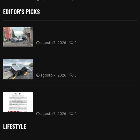
EDITOR'S PICKS
Muere hombre al interior de salón de eventos en
Apizaco
agosto 7, 2026
0
Se accidenta camioneta sobre la carretera
México-Veracruz, a la altura de Hueyotlipan
agosto 7, 2026
0
Retiran de sus funciones a policía de
Chiautempan tras ser exhibido en redes por
presunto soborno
agosto 7, 2026
0
LIFESTYLE