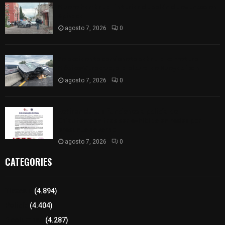
Muere hombre al interior de salón de eventos en
Apizaco
agosto 7, 2026
0
Se accidenta camioneta sobre la carretera
México-Veracruz, a la altura de Hueyotlipan
agosto 7, 2026
0
Retiran de sus funciones a policía de
Chiautempan tras ser exhibido en redes por
presunto soborno
agosto 7, 2026
0
CATEGORIES
Tlaxcala
(4.894)
Policía
(4.404)
8 columnas
(4.287)