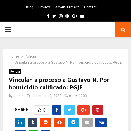
Blog
Privacy
Advertisement
Contact
Facebook
Twitter
Instagram
Pinterest
Google
Youtube
PRIMARY
MENU
Home
Policía
Vinculan a proceso a Gustavo N. Por homicidio calificado: PGJE
Policía
Vinculan a proceso a Gustavo N. Por
homicidio calificado: PGJE
by
admin
septiembre 9, 2023
0
1303
SHARE
0