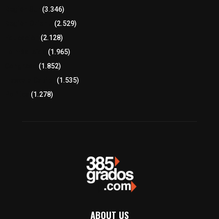
Región Sur
(3.346)
Región Oriente
(2.529)
Educación
(2.128)
Lo más leído
(1.965)
Congreso
(1.852)
Tlaxcala Capital
(1.535)
Política
(1.278)
ABOUT US