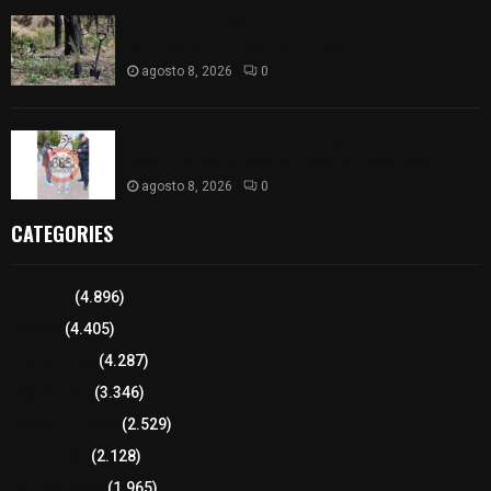
Tlaxcala se sumó a la Jornada Nacional de
Reforestación desde Atltzayanca
agosto 8, 2026
0
Localizan a joven empresario golpeado tras ser
presuntamente secuestrado en Calpulalpan
agosto 8, 2026
0
CATEGORIES
Tlaxcala
(4.896)
Policía
(4.405)
8 columnas
(4.287)
Región Sur
(3.346)
Región Oriente
(2.529)
Educación
(2.128)
Lo más leído
(1.965)