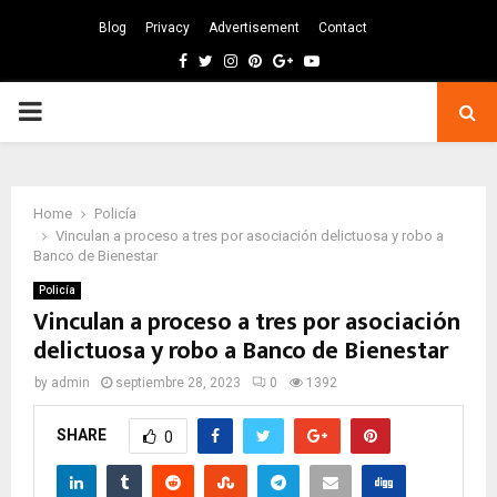
Blog
Privacy
Advertisement
Contact
Facebook
Twitter
Instagram
Pinterest
Google
Youtube
PRIMARY
MENU
Home
Policía
Vinculan a proceso a tres por asociación delictuosa y robo a
Banco de Bienestar
Policía
Vinculan a proceso a tres por asociación
delictuosa y robo a Banco de Bienestar
by
admin
septiembre 28, 2023
0
1392
SHARE
0