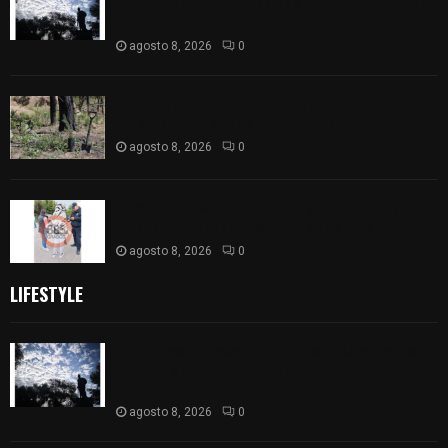
nublado y mañana fresca; se prevén lluvias por la
tarde
agosto 8, 2026
0
Tlaxcala se sumó a la Jornada Nacional de
Reforestación desde Atltzayanca
agosto 8, 2026
0
Localizan a joven empresario golpeado tras ser
presuntamente secuestrado en Calpulalpan
agosto 8, 2026
0
LIFESTYLE
Así amanece Tlaxcala Capital este sábado: cielo
nublado y mañana fresca; se prevén lluvias por la
tarde
agosto 8, 2026
0