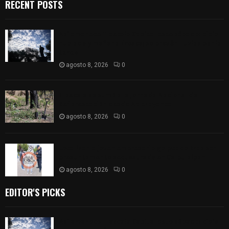
RECENT POSTS
Así amanece Tlaxcala Capital este sábado: cielo
nublado y mañana fresca; se prevén lluvias por la
tarde
agosto 8, 2026
0
Tlaxcala se sumó a la Jornada Nacional de
Reforestación desde Atltzayanca
agosto 8, 2026
0
Localizan a joven empresario golpeado tras ser
presuntamente secuestrado en Calpulalpan
agosto 8, 2026
0
EDITOR'S PICKS
Así amanece Tlaxcala Capital este sábado: cielo