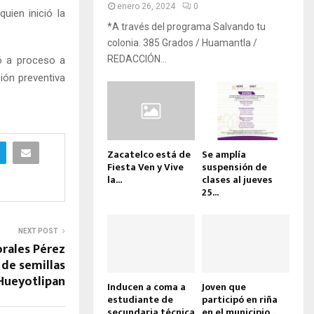
enero 26, 2024
0
uien inició la
*A través del programa Salvando tu
colonia. 385 Grados / Huamantla /
REDACCIÓN...
ló a proceso a
ión preventiva
Zacatelco está de
Se amplía
Fiesta Ven y Vive
suspensión de
la...
clases al jueves
25...
NEXT POST
rales Pérez
 de semillas
 Hueyotlipan
Inducen a coma a
Joven que
estudiante de
participó en riña
secundaria técnica
en el municipio...