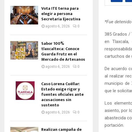
Vota ITE terna para
elegir a persona
Secretaria Ejecutiva
*Fue detenido
agosto 6, 2026
0
385 Grados / T
en Tlaxcala,
Sabor 100%
tlaxcalteca: Conoce
responsabili
Guarda Frutz en el
cartuchos de 
Mercado de Artesanos
agosto 6, 2026
0
De acuerdo co
al realizar r
Caso Lorena Cuéllar:
municipio de 
Estado exige rigor y
que le solicit
fuentes oficiales ante
acusaciones sin
Los elemento
sustento
asiento, por l
agosto 6, 2026
0
abastecida co
portación.
Realizan campaña de