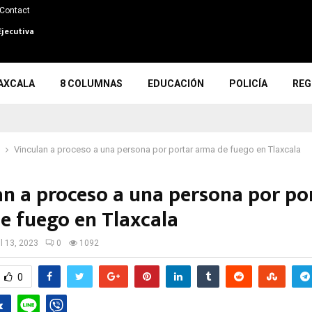
Contact
Ejecutiva
AXCALA
8 COLUMNAS
EDUCACIÓN
POLICÍA
REG
Vinculan a proceso a una persona por portar arma de fuego en Tlaxcala
an a proceso a una persona por po
e fuego en Tlaxcala
il 13, 2023
0
1092
0