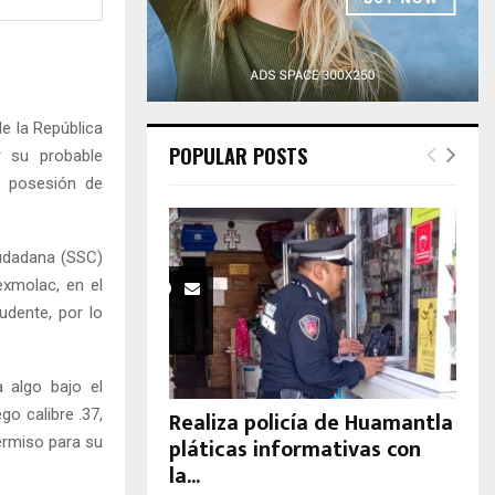
H
de la República
POPULAR POSTS
r su probable
y posesión de
iudadana (SSC)
exmolac, en el
udente, por lo
 algo bajo el
go calibre .37,
Realiza policía de Huamantla
pláticas informativas con
ermiso para su
la...