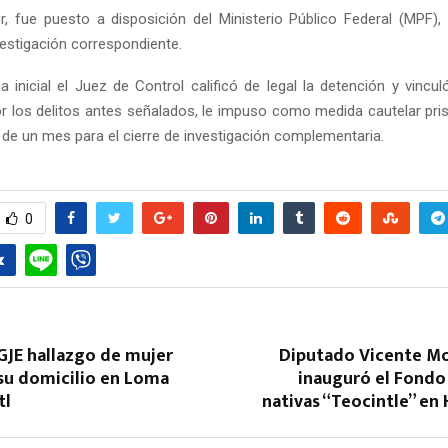
or, fue puesto a disposición del Ministerio Público Federal (MPF), q
vestigación correspondiente.
ia inicial el Juez de Control calificó de legal la detención y vincu
r los delitos antes señalados, le impuso como medida cautelar pris
o de un mes para el cierre de investigación complementaria.
0
GJE hallazgo de mujer
Diputado Vicente Mo
su domicilio en Loma
inauguró el Fondo
tl
nativas “Teocintle” en