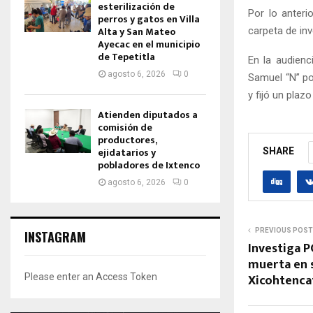
esterilización de
Por lo anteri
perros y gatos en Villa
Alta y San Mateo
carpeta de in
Ayecac en el municipio
de Tepetitla
En la audienc
agosto 6, 2026
0
Samuel “N” po
y fijó un plaz
Atienden diputados a
comisión de
productores,
ejidatarios y
SHARE
pobladores de Ixtenco
agosto 6, 2026
0
PREVIOUS POST
INSTAGRAM
Investiga P
muerta en 
Xicohtenca
Please enter an Access Token