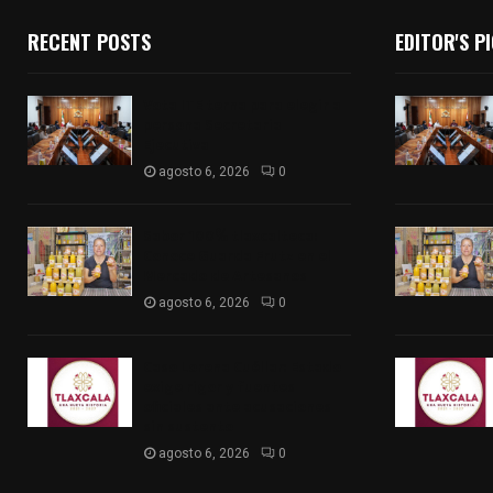
RECENT POSTS
EDITOR'S P
Vota ITE terna para elegir a
persona Secretaria
Ejecutiva
agosto 6, 2026
0
Sabor 100% tlaxcalteca:
Conoce Guarda Frutz en el
Mercado de Artesanos
agosto 6, 2026
0
Caso Lorena Cuéllar: Estado
exige rigor y fuentes
oficiales ante acusaciones
sin sustento
agosto 6, 2026
0