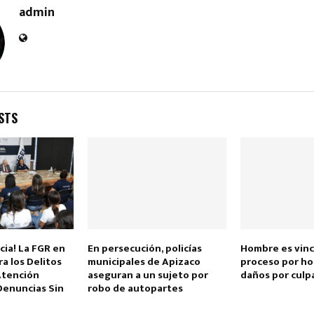
admin
STS
Reply
Retweet
Favorite
Reply
R
cia! La FGR en
En persecución, policías
Hombre es vinc
ra los Delitos
municipales de Apizaco
proceso por ho
Atención
aseguran a un sujeto por
daños por culp
Denuncias Sin
robo de autopartes