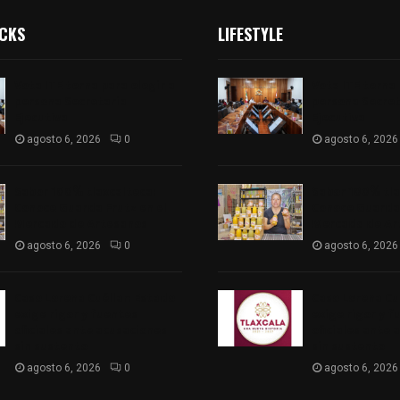
ICKS
LIFESTYLE
Vota ITE terna para elegir a
Vota ITE terna 
persona Secretaria
persona Secret
Ejecutiva
Ejecutiva
agosto 6, 2026
0
agosto 6, 2026
Sabor 100% tlaxcalteca:
Sabor 100% tla
Conoce Guarda Frutz en el
Conoce Guarda 
Mercado de Artesanos
Mercado de Ar
agosto 6, 2026
0
agosto 6, 2026
Caso Lorena Cuéllar: Estado
Caso Lorena Cu
exige rigor y fuentes
exige rigor y f
oficiales ante acusaciones
oficiales ante 
sin sustento
sin sustento
agosto 6, 2026
0
agosto 6, 2026