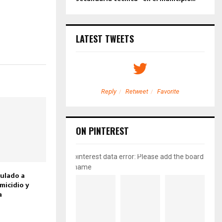
LATEST TWEETS
etweet
Favorite
Reply
Retweet
Favorite
ON PINTEREST
pinterest data error: Please add the board
name
ulado a
micidio y
a