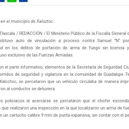
 en el municipio de Xaloztoc.
laxcala / REDACCIÓN / El Ministerio Público de la Fiscalía General 
 obtuvo auto de vinculación a proceso contra Samuel “N” po
dad en los delitos de portación de arma de fuego sin licencia 
uso exclusivo de las Fuerzas Armadas.
n el parte informativo, elementos de la Secretaría de Seguridad C
ecorridos de seguridad y vigilancia en la comunidad de Guadalupe T
Xaloztoc, se percataron que un vehículo circulaba de manera impr
aron al conductor se detuviera.
s policiacos al acercarse se percataron que el chofer escondía
o que realizaron una inspección en la que localizaron un arma de fue
n un cartucho calibre 9 mm de punta expansiva, sin contar con el p