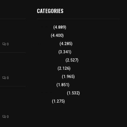
CATEGORIES
para elegir a
Tlaxcala
(4.889)
aria
Policía
(4.400)
8 columnas
(4.285)
0
Región Sur
(3.341)
xcalteca:
Región Oriente
(2.527)
Frutz en el
Educación
(2.126)
tesanos
Lo más leído
(1.965)
0
Congreso
(1.851)
Tlaxcala Capital
(1.532)
éllar: Estado
uentes
Política
(1.275)
acusaciones
0