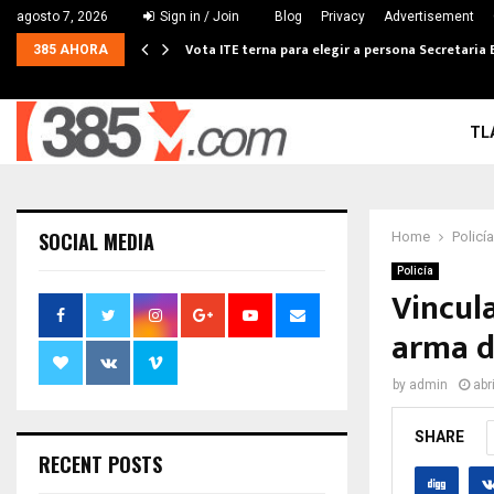
agosto 7, 2026
Sign in / Join
Blog
Privacy
Advertisement
Vota ITE terna para elegir a persona Secretaria 
385 AHORA
TL
SOCIAL MEDIA
Home
Policía
Policía
Vincul
arma d
by
admin
abr
SHARE
RECENT POSTS