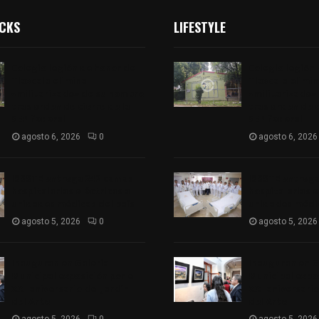
ICKS
LIFESTYLE
Colegio legión de honor de
Colegio legión
Tlaxcala elimina
Tlaxcala elimi
«militarizado» de su nombre
«militarizado»
tras orden de cierre de la
tras orden de c
SEP federal
SEP federal
agosto 6, 2026
0
agosto 6, 2026
ISSSTE entrega 242 camas
ISSSTE entreg
hospitalarias eléctricas a
hospitalarias e
unidades médicas del país
unidades médic
agosto 5, 2026
0
agosto 5, 2026
Inauguran en Galería
Inauguran en G
Municipal exposición por el
Municipal expos
XXI aniversario del Jardín
XXI aniversario
del Arte
del Arte
agosto 5, 2026
0
agosto 5, 2026