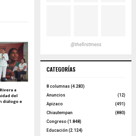
@thefirstmess
CATEGORÍAS
8 columnas
(4.283)
 Rivera a
nidad del
Anuncios
(12)
 diálogo e
Apizaco
(491)
Chiautempan
(880)
Congreso
(1.848)
Educación
(2.124)