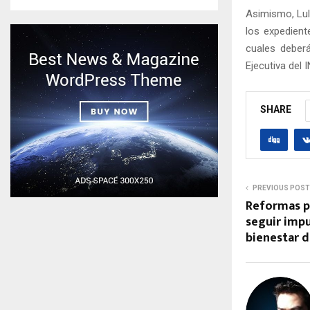
Asimismo, Lule
los expedient
cuales deberá
Ejecutiva del 
SHARE
PREVIOUS POST
Reformas pr
seguir impu
bienestar d