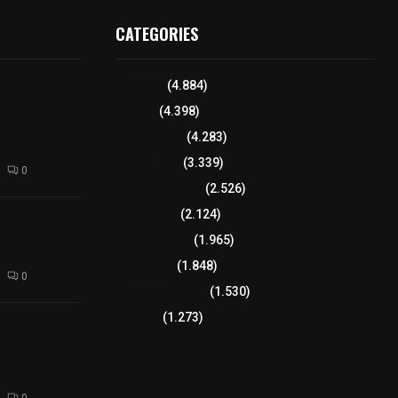
CATEGORIES
 de honor de
Tlaxcala
(4.884)
na
Policía
(4.398)
 de su nombre
ierre de la
8 columnas
(4.283)
Región Sur
(3.339)
0
Región Oriente
(2.526)
Educación
(2.124)
a 242 camas
léctricas a
Lo más leído
(1.965)
as del país
Congreso
(1.848)
0
Tlaxcala Capital
(1.530)
Política
(1.273)
alería
ición por el
 del Jardín
0