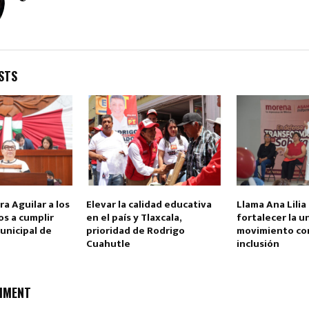
STS
a Aguilar a los
Elevar la calidad educativa
Llama Ana Lilia
s a cumplir
en el país y Tlaxcala,
fortalecer la u
unicipal de
prioridad de Rodrigo
movimiento con
Cuahutle
inclusión
MMENT