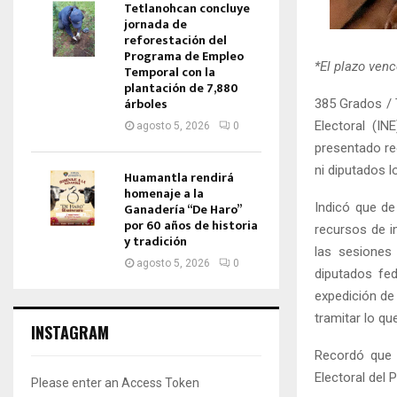
Tetlanohcan concluye
jornada de
reforestación del
Programa de Empleo
*El plazo venc
Temporal con la
plantación de 7,880
árboles
385 Grados / T
Electoral (IN
agosto 5, 2026
0
presentado re
ni diputados l
Huamantla rendirá
homenaje a la
Indicó que de
Ganadería “De Haro”
por 60 años de historia
recursos de i
y tradición
las sesiones
agosto 5, 2026
0
diputados fed
expedición de
tramitar lo qu
INSTAGRAM
Recordó que 
Electoral del 
Please enter an Access Token