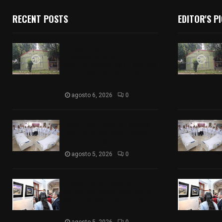
RECENT POSTS
EDITOR'S P
Colegio legión de honor de
Tlaxcala elimina
«militarizado» de su nombre
tras orden de cierre de la
SEP federal
agosto 6, 2026
0
ISSSTE entrega 242 camas
hospitalarias eléctricas a
unidades médicas del país
agosto 5, 2026
0
Inauguran en Galería
Municipal exposición por el
XXI aniversario del Jardín
del Arte
agosto 5, 2026
0