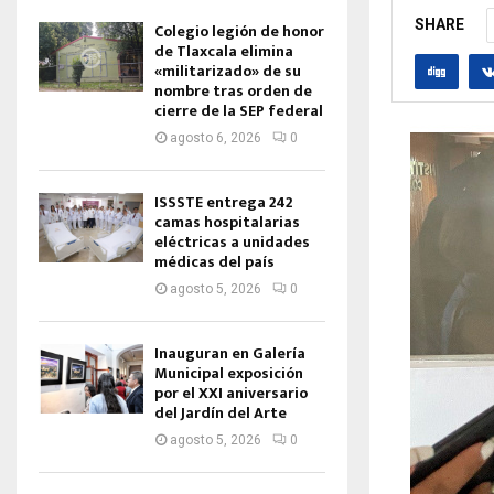
SHARE
Colegio legión de honor
de Tlaxcala elimina
«militarizado» de su
nombre tras orden de
cierre de la SEP federal
agosto 6, 2026
0
ISSSTE entrega 242
camas hospitalarias
eléctricas a unidades
médicas del país
agosto 5, 2026
0
Inauguran en Galería
Municipal exposición
por el XXI aniversario
del Jardín del Arte
agosto 5, 2026
0