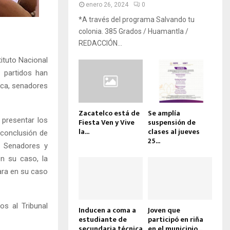
enero 26, 2024
0
*A través del programa Salvando tu
colonia. 385 Grados / Huamantla /
REDACCIÓN...
tituto Nacional
i partidos han
ica, senadores
Zacatelco está de
Se amplía
 presentar los
Fiesta Ven y Vive
suspensión de
la...
clases al jueves
 conclusión de
25...
, Senadores y
en su caso, la
ara en su caso
s al Tribunal
Inducen a coma a
Joven que
estudiante de
participó en riña
secundaria técnica
en el municipio...