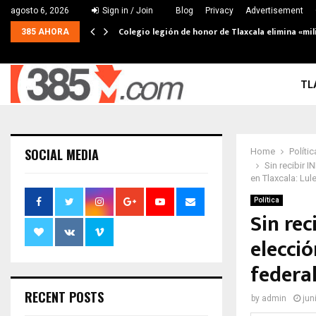
agosto 6, 2026
Sign in / Join
Blog
Privacy
Advertisement
Colegio legión de honor de Tlaxcala elimina «mil
385 AHORA
TL
SOCIAL MEDIA
Home
Polític
Sin recibir 
en Tlaxcala: Lul
Política
Sin rec
elecció
federal
RECENT POSTS
by
admin
jun