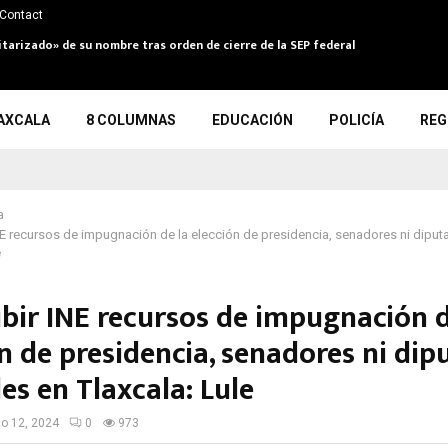
Contact
itarizado» de su nombre tras orden de cierre de la SEP federal
AXCALA
8 COLUMNAS
EDUCACIÓN
POLICÍA
REG
a
INE recursos de impugnación de la elección de presidencia, senadores ni dipu
e
ibir INE recursos de impugnación d
n de presidencia, senadores ni di
es en Tlaxcala: Lule
io 12, 2024
0
973