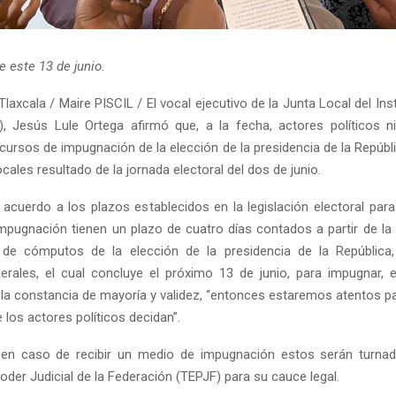
e este 13 de junio.
laxcala / Maire PISCIL / El vocal ejecutivo de la Junta Local del Ins
E), Jesús Lule Ortega afirmó que, a la fecha, actores políticos n
cursos de impugnación de la elección de la presidencia de la Repúbl
ocales resultado de la jornada electoral del dos de junio.
 acuerdo a los plazos establecidos en la legislación electoral para
mpugnación tienen un plazo de cuatro días contados a partir de la
 de cómputos de la elección de la presidencia de la República
erales, el cual concluye el próximo 13 de junio, para impugnar, 
 la constancia de mayoría y validez, “entonces estaremos atentos p
e los actores políticos decidan”.
en caso de recibir un medio de impugnación estos serán turnado
Poder Judicial de la Federación (TEPJF) para su cauce legal.