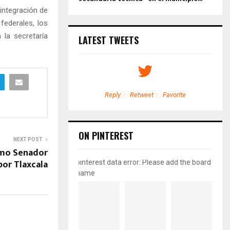
 integración de
federales, los
 la secretaría
LATEST TWEETS
etweet
Favorite
Reply
Retweet
Favorite
ON PINTEREST
NEXT POST
omo Senador
por Tlaxcala
pinterest data error: Please add the board
name