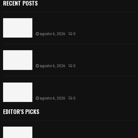
RECENT POSTS
Vota ITE terna para elegir a persona Secretaria
Ejecutiva
agosto 6, 2026
0
Sabor 100% tlaxcalteca: Conoce Guarda Frutz en
el Mercado de Artesanos
agosto 6, 2026
0
Caso Lorena Cuéllar: Estado exige rigor y fuentes
oficiales ante acusaciones sin sustento
agosto 6, 2026
0
EDITOR'S PICKS
Vota ITE terna para elegir a persona Secretaria
Ejecutiva