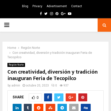
Blog
Privacy
Advertisement
Contact
Facebook
Twitter
Instagram
Pinterest
Google
Youtube
PRIMARY
MENU
Home
Región Norte
Con creatividad, diversión y tradición inauguran Feria de
Tecopilco
Región Norte
Con creatividad, diversión y tradición
inauguran Feria de Tecopilco
by
admin
octubre 20, 2023
0
937
SHARE
0