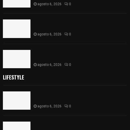
agosto 6, 2026
0
Sabor 100% tlaxcalteca: Conoce Guarda Frutz en
el Mercado de Artesanos
agosto 6, 2026
0
Caso Lorena Cuéllar: Estado exige rigor y fuentes
oficiales ante acusaciones sin sustento
agosto 6, 2026
0
LIFESTYLE
Vota ITE terna para elegir a persona Secretaria
Ejecutiva
agosto 6, 2026
0
Sabor 100% tlaxcalteca: Conoce Guarda Frutz en
el Mercado de Artesanos