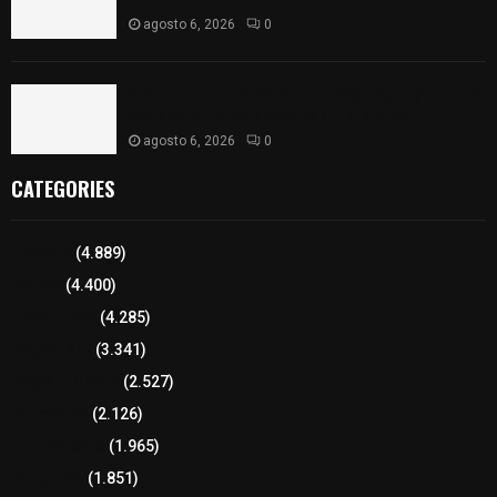
agosto 6, 2026
0
Caso Lorena Cuéllar: Estado exige rigor y fuentes
oficiales ante acusaciones sin sustento
agosto 6, 2026
0
CATEGORIES
Tlaxcala
(4.889)
Policía
(4.400)
8 columnas
(4.285)
Región Sur
(3.341)
Región Oriente
(2.527)
Educación
(2.126)
Lo más leído
(1.965)
Congreso
(1.851)