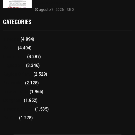
presunto soborno
agosto 7, 2026
0
CATEGORIES
Tlaxcala
(4.894)
Policía
(4.404)
8 columnas
(4.287)
Región Sur
(3.346)
Región Oriente
(2.529)
Educación
(2.128)
Lo más leído
(1.965)
Congreso
(1.852)
Tlaxcala Capital
(1.535)
Política
(1.278)