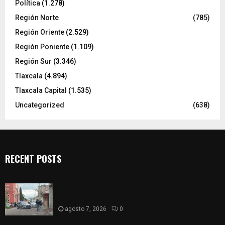
Política
(1.278)
Región Norte
(785)
Región Oriente
(2.529)
Región Poniente
(1.109)
Región Sur
(3.346)
Tlaxcala
(4.894)
Tlaxcala Capital
(1.535)
Uncategorized
(638)
RECENT POSTS
Muere hombre al interior de salón de eventos en
Apizaco
agosto 7, 2026
0