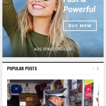
:
C
H
POPULAR POSTS