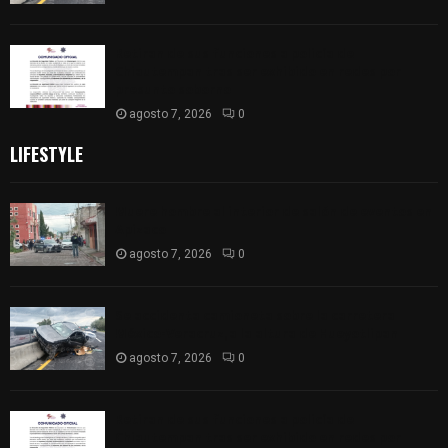
Retiran de sus funciones a policía de
Chiautempan tras ser exhibido en redes por
presunto soborno
agosto 7, 2026
0
LIFESTYLE
Muere hombre al interior de salón de eventos en
Apizaco
agosto 7, 2026
0
Se accidenta camioneta sobre la carretera
México-Veracruz, a la altura de Hueyotlipan
agosto 7, 2026
0
Retiran de sus funciones a policía de
Chiautempan tras ser exhibido en redes por