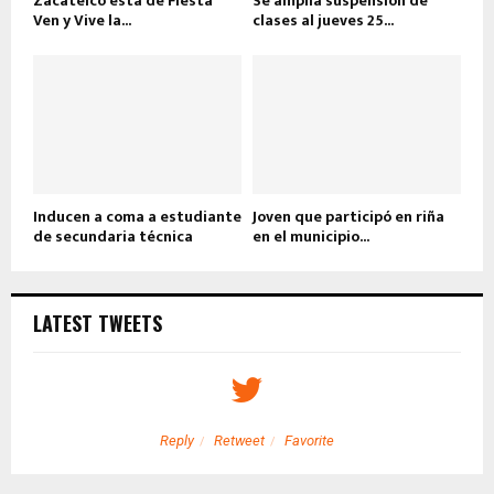
Zacatelco está de Fiesta
Se amplía suspensión de
Ven y Vive la...
clases al jueves 25...
Inducen a coma a estudiante
Joven que participó en riña
de secundaria técnica
en el municipio...
LATEST TWEETS
Reply
Retweet
Favorite