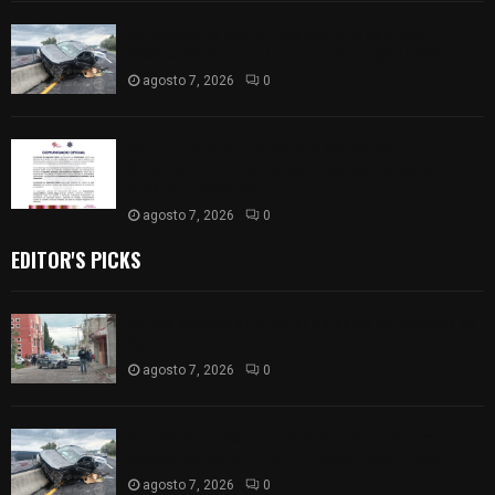
Se accidenta camioneta sobre la carretera
México-Veracruz, a la altura de Hueyotlipan
agosto 7, 2026
0
Retiran de sus funciones a policía de
Chiautempan tras ser exhibido en redes por
presunto soborno
agosto 7, 2026
0
EDITOR'S PICKS
Muere hombre al interior de salón de eventos en
Apizaco
agosto 7, 2026
0
Se accidenta camioneta sobre la carretera
México-Veracruz, a la altura de Hueyotlipan
agosto 7, 2026
0