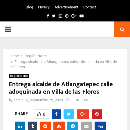
Blog
Privacy
Advertisement
Contact
Facebook
Twitter
Instagram
Pinterest
Google
Youtube
PRIMARY
MENU
Home
Región Norte
Entrega alcalde de Atlangatepec calle adoquinada en Villa de
las Flores
Región Norte
Entrega alcalde de Atlangatepec calle
adoquinada en Villa de las Flores
by
admin
septiembre 29, 2023
0
1168
SHARE
0