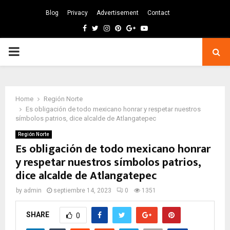
Blog
Privacy
Advertisement
Contact
Facebook
Twitter
Instagram
Pinterest
Google
Youtube
PRIMARY
MENU
Home
Región Norte
Es obligación de todo mexicano honrar y respetar nuestros
símbolos patrios, dice alcalde de Atlangatepec
Región Norte
Es obligación de todo mexicano honrar
y respetar nuestros símbolos patrios,
dice alcalde de Atlangatepec
by
admin
septiembre 14, 2023
0
1351
SHARE
0