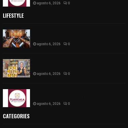
agosto 6, 2026
0
LIFESTYLE
Vota ITE terna para elegir a persona Secretaria
Ejecutiva
agosto 6, 2026
0
Sabor 100% tlaxcalteca: Conoce Guarda Frutz en
el Mercado de Artesanos
agosto 6, 2026
0
Caso Lorena Cuéllar: Estado exige rigor y fuentes
oficiales ante acusaciones sin sustento
agosto 6, 2026
0
CATEGORIES