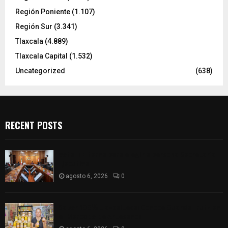
Región Poniente
(1.107)
Región Sur
(3.341)
Tlaxcala
(4.889)
Tlaxcala Capital
(1.532)
Uncategorized
(638)
RECENT POSTS
Vota ITE terna para elegir a persona Secretaria
Ejecutiva
agosto 6, 2026
0
Sabor 100% tlaxcalteca: Conoce Guarda Frutz en
el Mercado de Artesanos