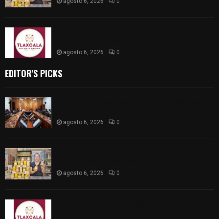
agosto 6, 2026
0
Caso Lorena Cuéllar: Estado exige rigor y fuentes
oficiales ante acusaciones sin sustento
agosto 6, 2026
0
EDITOR'S PICKS
Vota ITE terna para elegir a persona Secretaria
Ejecutiva
agosto 6, 2026
0
Sabor 100% tlaxcalteca: Conoce Guarda Frutz en
el Mercado de Artesanos
agosto 6, 2026
0
Caso Lorena Cuéllar: Estado exige rigor y fuentes
oficiales ante acusaciones sin sustento