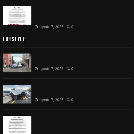
Retiran de sus funciones a policía de
Chiautempan tras ser exhibido en redes por
presunto soborno
agosto 7, 2026
0
LIFESTYLE
Muere hombre al interior de salón de eventos en
Apizaco
agosto 7, 2026
0
Se accidenta camioneta sobre la carretera
México-Veracruz, a la altura de Hueyotlipan
agosto 7, 2026
0
Retiran de sus funciones a policía de
Chiautempan tras ser exhibido en redes por
presunto soborno