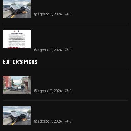
Se accidenta camioneta sobre la carretera
México-Veracruz, a la altura de Hueyotlipan
agosto 7, 2026
0
Retiran de sus funciones a policía de
Chiautempan tras ser exhibido en redes por
presunto soborno
agosto 7, 2026
0
EDITOR'S PICKS
Muere hombre al interior de salón de eventos en
Apizaco
agosto 7, 2026
0
Se accidenta camioneta sobre la carretera
México-Veracruz, a la altura de Hueyotlipan
agosto 7, 2026
0