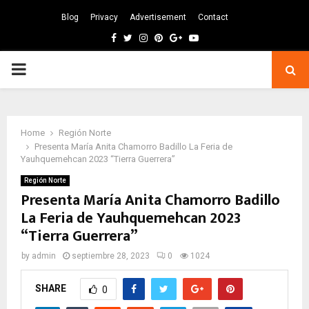
Blog
Privacy
Advertisement
Contact
Facebook
Twitter
Instagram
Pinterest
Google
Youtube
PRIMARY
MENU
Home
Región Norte
Presenta María Anita Chamorro Badillo La Feria de
Yauhquemehcan 2023 “Tierra Guerrera”
Región Norte
Presenta María Anita Chamorro Badillo
La Feria de Yauhquemehcan 2023
“Tierra Guerrera”
by
admin
septiembre 28, 2023
0
1024
SHARE
0