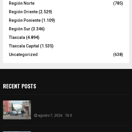
Región Norte
(785)
Región Oriente
(2.529)
Región Poniente
(1.109)
Región Sur
(3.346)
Tlaxcala
(4.894)
Tlaxcala Capital
(1.535)
Uncategorized
(638)
RECENT POSTS
Muere hombre al interior de salón de eventos en
Apizaco
agosto 7, 2026
0