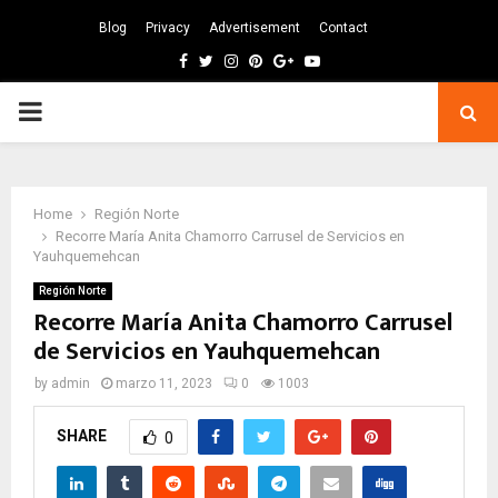
Blog
Privacy
Advertisement
Contact
Facebook
Twitter
Instagram
Pinterest
Google
Youtube
PRIMARY
MENU
Home
Región Norte
Recorre María Anita Chamorro Carrusel de Servicios en
Yauhquemehcan
Región Norte
Recorre María Anita Chamorro Carrusel
de Servicios en Yauhquemehcan
by
admin
marzo 11, 2023
0
1003
SHARE
0