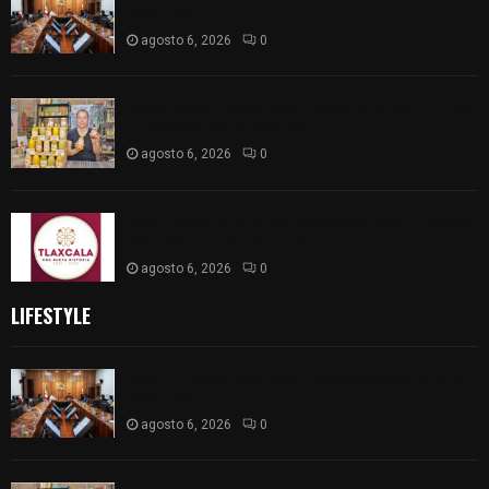
Ejecutiva
agosto 6, 2026
0
Sabor 100% tlaxcalteca: Conoce Guarda Frutz en
el Mercado de Artesanos
agosto 6, 2026
0
Caso Lorena Cuéllar: Estado exige rigor y fuentes
oficiales ante acusaciones sin sustento
agosto 6, 2026
0
LIFESTYLE
Vota ITE terna para elegir a persona Secretaria
Ejecutiva
agosto 6, 2026
0