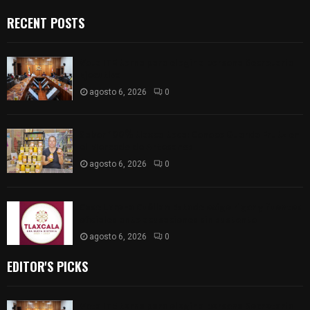
RECENT POSTS
Vota ITE terna para elegir a persona Secretaria
Ejecutiva
agosto 6, 2026
0
Sabor 100% tlaxcalteca: Conoce Guarda Frutz en
el Mercado de Artesanos
agosto 6, 2026
0
Caso Lorena Cuéllar: Estado exige rigor y fuentes
oficiales ante acusaciones sin sustento
agosto 6, 2026
0
EDITOR'S PICKS
Vota ITE terna para elegir a persona Secretaria