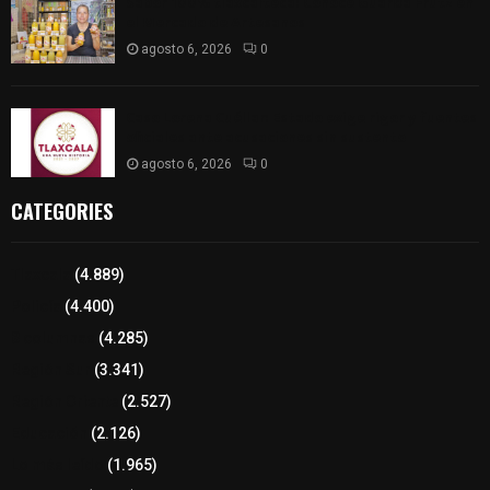
Sabor 100% tlaxcalteca: Conoce Guarda Frutz en
el Mercado de Artesanos
agosto 6, 2026
0
Caso Lorena Cuéllar: Estado exige rigor y fuentes
oficiales ante acusaciones sin sustento
agosto 6, 2026
0
CATEGORIES
Tlaxcala
(4.889)
Policía
(4.400)
8 columnas
(4.285)
Región Sur
(3.341)
Región Oriente
(2.527)
Educación
(2.126)
Lo más leído
(1.965)