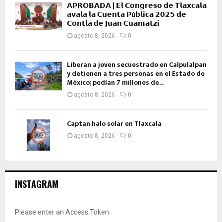
𝗔𝗣𝗥𝗢𝗕𝗔𝗗𝗔 | 𝗘𝗹 𝗖𝗼𝗻𝗴𝗿𝗲𝘀𝗼 𝗱𝗲 𝗧𝗹𝗮𝘅𝗰𝗮𝗹𝗮
𝗮𝘃𝗮𝗹𝗮 𝗹𝗮 𝗖𝘂𝗲𝗻𝘁𝗮 𝗣ú𝗯𝗹𝗶𝗰𝗮 𝟮𝟬𝟮𝟱 𝗱𝗲
𝗖𝗼𝗻𝘁𝗹𝗮 𝗱𝗲 𝗝𝘂𝗮𝗻 𝗖𝘂𝗮𝗺𝗮𝘁𝘇𝗶
agosto 8, 2026
0
Liberan a joven secuestrado en Calpulalpan
y detienen a tres personas en el Estado de
México; pedían 7 millones de...
agosto 8, 2026
0
Captan halo solar en Tlaxcala
agosto 8, 2026
0
INSTAGRAM
Please enter an Access Token