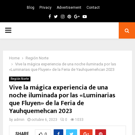
Blog
Privacy
Advertisement
Contact
Facebook
Twitter
Instagram
Pinterest
Google
Youtube
PRIMARY
MENU
Home
Región Norte
Vive la mágica experiencia de una noche iluminada por las
«Luminarias que Fluyen» de la Feria de Yauhquemehcan 2023
Región Norte
Vive la mágica experiencia de una
noche iluminada por las «Luminarias
que Fluyen» de la Feria de
Yauhquemehcan 2023
by
admin
octubre 6, 2023
0
1033
SHARE
0