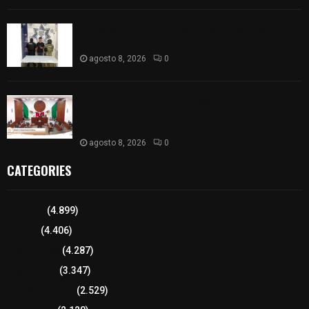
Detienen en Apizaco a joven por presunta
portación ilegal de arma de fuego
agosto 8, 2026
0
𝗔𝗣𝗥𝗢𝗕𝗔𝗗𝗔 | 𝗘𝗹 𝗖𝗼𝗻𝗴𝗿𝗲𝘀𝗼 𝗱𝗲 𝗧𝗹𝗮𝘅𝗰𝗮𝗹𝗮
𝗮𝘃𝗮𝗹𝗮 𝗹𝗮 𝗖𝘂𝗲𝗻𝘁𝗮 𝗣ú𝗯𝗹𝗶𝗰𝗮 𝟮𝟬𝟮𝟱 𝗱𝗲 𝗖𝗼𝗻𝘁𝗹𝗮 𝗱𝗲
𝗝𝘂𝗮𝗻 𝗖𝘂𝗮𝗺𝗮𝘁𝘇𝗶
agosto 8, 2026
0
CATEGORIES
Tlaxcala
(4.899)
Policía
(4.406)
8 columnas
(4.287)
Región Sur
(3.347)
Región Oriente
(2.529)