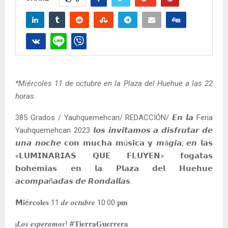
*Miércoles 11 de octubre en la Plaza del Huehue a las 22
horas.
385 Grados / Yauhquemehcan/ REDACCIÓN/ 𝙀𝙣 𝙡𝙖 Feria
Yauhquemehcan 2023 𝙡𝙤𝙨 𝙞𝙣𝙫𝙞𝙩𝙖𝙢𝙤𝙨 𝙖 𝙙𝙞𝙨𝙛𝙧𝙪𝙩𝙖𝙧 𝙙𝙚
𝙪𝙣𝙖 𝙣𝙤𝙘𝙝𝙚 𝗰𝗼𝗻 𝗺𝘂𝗰𝗵𝗮 𝗺ú𝘀𝗶𝗰𝗮 𝘆 𝙢á𝙜𝙞𝗮, 𝙚𝙣 𝗹𝗮𝘀
«𝗟𝗨𝗠𝗜𝗡𝗔𝗥𝗜𝗔𝗦 𝗤𝗨𝗘 𝗙𝗟𝗨𝗬𝗘𝗡» 𝗳𝗼𝗴𝗮𝘁𝗮𝘀
𝗯𝗼𝗵𝗲𝗺𝗶𝗮𝘀 𝗲𝗻 𝗹𝗮 𝗣𝗹𝗮𝘇𝗮 𝗱𝗲𝗹 𝗛𝘂𝗲𝗵𝘂𝗲
𝙖𝙘𝙤𝙢𝙥𝙖ñ𝙖𝙙𝙖𝙨 𝙙𝙚 𝙍𝙤𝙣𝙙𝙖𝙡𝙡𝙖𝙨.
𝗠𝐢é𝐫𝐜𝐨𝐥𝐞𝐬 11 𝒅𝒆 𝒐𝒄𝒕𝒖𝒃𝒓𝒆 10:00 𝐩𝐦
¡𝑳𝒐𝒔 𝒆𝒔𝒑𝒆𝒓𝒂𝒎𝒐𝒔! #𝐓𝐢𝐞𝐫𝐫𝐚𝐆𝐮𝐞𝐫𝐫𝐞𝐫𝐚