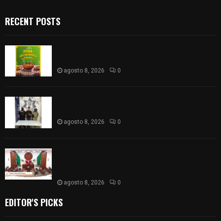
RECENT POSTS
Sabores y tradiciones se suman a la feria
Internacional del Arte Efímero y de la Dalia 2026
agosto 8, 2026
0
Detienen en Apizaco a joven por presunta
portación ilegal de arma de fuego
agosto 8, 2026
0
𝗔𝗣𝗥𝗢𝗕𝗔𝗗𝗔 | 𝗘𝗹 𝗖𝗼𝗻𝗴𝗿𝗲𝘀𝗼 𝗱𝗲 𝗧𝗹𝗮𝘅𝗰𝗮𝗹𝗮
𝗮𝘃𝗮𝗹𝗮 𝗹𝗮 𝗖𝘂𝗲𝗻𝘁𝗮 𝗣ú𝗯𝗹𝗶𝗰𝗮 𝟮𝟬𝟮𝟱 𝗱𝗲 𝗖𝗼𝗻𝘁𝗹𝗮 𝗱𝗲
𝗝𝘂𝗮𝗻 𝗖𝘂𝗮𝗺𝗮𝘁𝘇𝗶
agosto 8, 2026
0
EDITOR'S PICKS