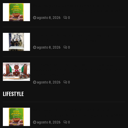
Sabores y tradiciones se suman a la feria
Internacional del Arte Efímero y de la Dalia 2026
agosto 8, 2026
0
Detienen en Apizaco a joven por presunta
portación ilegal de arma de fuego
agosto 8, 2026
0
𝗔𝗣𝗥𝗢𝗕𝗔𝗗𝗔 | 𝗘𝗹 𝗖𝗼𝗻𝗴𝗿𝗲𝘀𝗼 𝗱𝗲 𝗧𝗹𝗮𝘅𝗰𝗮𝗹𝗮
𝗮𝘃𝗮𝗹𝗮 𝗹𝗮 𝗖𝘂𝗲𝗻𝘁𝗮 𝗣ú𝗯𝗹𝗶𝗰𝗮 𝟮𝟬𝟮𝟱 𝗱𝗲 𝗖𝗼𝗻𝘁𝗹𝗮 𝗱𝗲
𝗝𝘂𝗮𝗻 𝗖𝘂𝗮𝗺𝗮𝘁𝘇𝗶
agosto 8, 2026
0
LIFESTYLE
Sabores y tradiciones se suman a la feria
Internacional del Arte Efímero y de la Dalia 2026
agosto 8, 2026
0