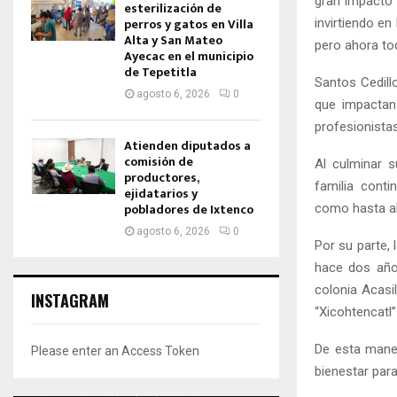
gran impacto 
esterilización de
perros y gatos en Villa
invirtiendo e
Alta y San Mateo
pero ahora to
Ayecac en el municipio
de Tepetitla
Santos Cedill
agosto 6, 2026
0
que impactan
profesionista
Atienden diputados a
comisión de
Al culminar 
productores,
familia cont
ejidatarios y
pobladores de Ixtenco
como hasta ah
agosto 6, 2026
0
Por su parte,
hace dos años
colonia Acasi
INSTAGRAM
“Xicohtencatl
De esta maner
Please enter an Access Token
bienestar par