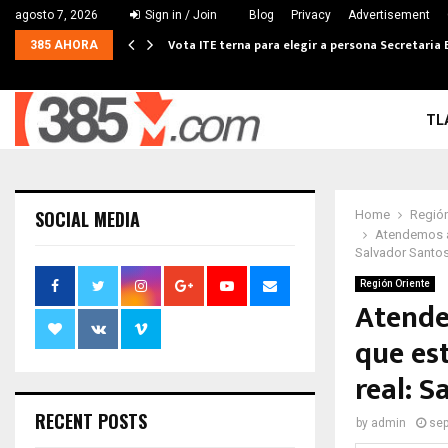
agosto 7, 2026
Sign in / Join
Blog
Privacy
Advertisement
Vota ITE terna para elegir a persona Secretaria 
385 AHORA
TL
SOCIAL MEDIA
Home
Región
Atendemos a
Salvador Santo
Región Oriente
Atende
que es
real: 
RECENT POSTS
by
admin
sep