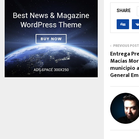
SHARE
PREVIOUS POST
Entrega Pre
Macías More
municipio a
General Em