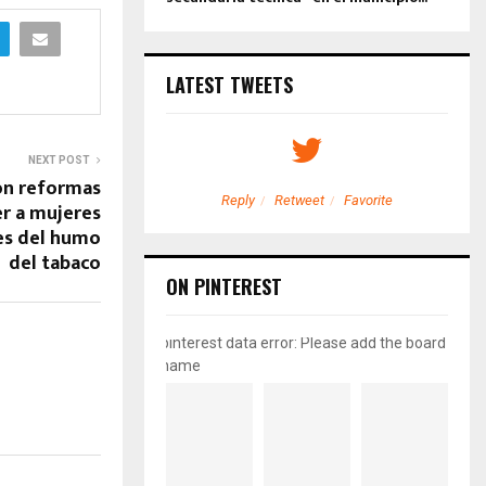
LATEST TWEETS
NEXT POST
ón reformas
etweet
Favorite
Reply
Retweet
Favorite
r a mujeres
es del humo
del tabaco
ON PINTEREST
pinterest data error: Please add the board
name