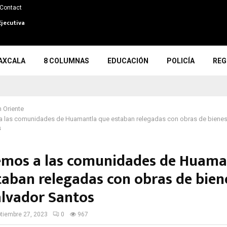
Contact
Ejecutiva
AXCALA
8 COLUMNAS
EDUCACIÓN
POLICÍA
REG
 Oriente
 las comunidades de Huamantla que estaban relegadas con obras de bienesta
s
mos a las comunidades de Huama
taban relegadas con obras de bien
Salvador Santos
tiembre 27, 2023
0
967