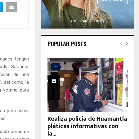
H
POPULAR POSTS
idades tengan
ntla, Salvador
ucción de una
”, así como la
n Notario, para
as para cubrir
Realiza policía de Huamantla
des.
pláticas informativas con
la...
rando obras de