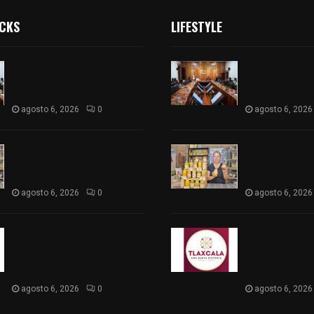
ICKS
LIFESTYLE
Vota ITE terna para elegir a
Vota ITE terna 
persona Secretaria
persona Secret
Ejecutiva
Ejecutiva
agosto 6, 2026
0
agosto 6, 2026
Sabor 100% tlaxcalteca:
Sabor 100% tla
Conoce Guarda Frutz en el
Conoce Guarda 
Mercado de Artesanos
Mercado de Ar
agosto 6, 2026
0
agosto 6, 2026
Caso Lorena Cuéllar: Estado
Caso Lorena Cu
exige rigor y fuentes
exige rigor y f
oficiales ante acusaciones
oficiales ante 
sin sustento
sin sustento
agosto 6, 2026
0
agosto 6, 2026