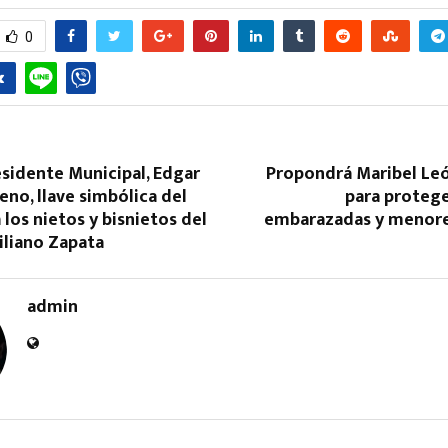
0
sidente Municipal, Edgar
Propondrá Maribel Le
Reply
Retweet
Favorite
Reply
R
no, llave simbólica del
para protege
 los nietos y bisnietos del
embarazadas y menor
iliano Zapata
admin