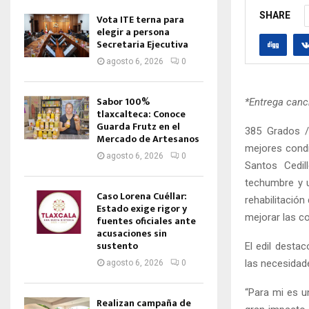
SHARE
Vota ITE terna para
elegir a persona
Secretaria Ejecutiva
agosto 6, 2026
0
Sabor 100%
*Entrega canc
tlaxcalteca: Conoce
Guarda Frutz en el
385 Grados /
Mercado de Artesanos
mejores condi
agosto 6, 2026
0
Santos Cedil
techumbre y u
Caso Lorena Cuéllar:
rehabilitación
Estado exige rigor y
mejorar las co
fuentes oficiales ante
acusaciones sin
sustento
El edil desta
las necesidad
agosto 6, 2026
0
“Para mi es u
Realizan campaña de