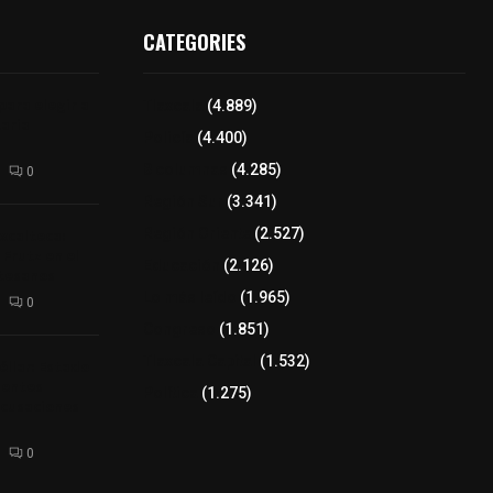
CATEGORIES
para elegir a
Tlaxcala
(4.889)
aria
Policía
(4.400)
8 columnas
(4.285)
0
Región Sur
(3.341)
xcalteca:
Región Oriente
(2.527)
Frutz en el
Educación
(2.126)
tesanos
Lo más leído
(1.965)
0
Congreso
(1.851)
Tlaxcala Capital
(1.532)
éllar: Estado
uentes
Política
(1.275)
acusaciones
0