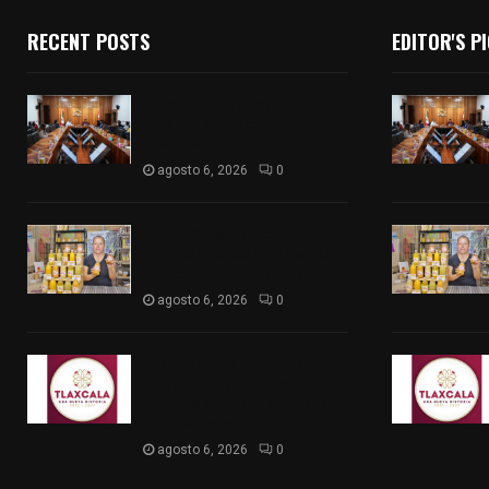
RECENT POSTS
EDITOR'S P
Vota ITE terna para elegir a
persona Secretaria
Ejecutiva
agosto 6, 2026
0
Sabor 100% tlaxcalteca:
Conoce Guarda Frutz en el
Mercado de Artesanos
agosto 6, 2026
0
Caso Lorena Cuéllar: Estado
exige rigor y fuentes
oficiales ante acusaciones
sin sustento
agosto 6, 2026
0