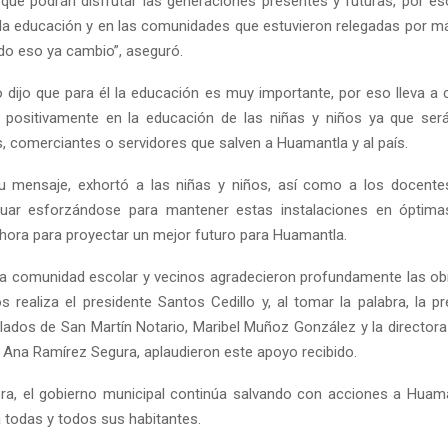
que podrán disfrutar las generaciones presentes y futuras, por es
n la educación y en las comunidades que estuvieron relegadas por m
do eso ya cambio”, aseguró.
o dijo que para él la educación es muy importante, por eso lleva a
 positivamente en la educación de las niñas y niños ya que será
s, comerciantes o servidores que salven a Huamantla y al país.
su mensaje, exhortó a las niñas y niños, así como a los docente
inuar esforzándose para mantener estas instalaciones en óptima
ora para proyectar un mejor futuro para Huamantla.
 la comunidad escolar y vecinos agradecieron profundamente las o
 realiza el presidente Santos Cedillo y, al tomar la palabra, la pr
llados de San Martín Notario, Maribel Muñoz González y la directora 
” Ana Ramírez Segura, aplaudieron este apoyo recibido.
a, el gobierno municipal continúa salvando con acciones a Huam
a todas y todos sus habitantes.