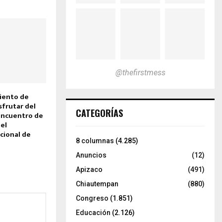
@thefirstmess
iento de
sfrutar del
CATEGORÍAS
 encuentro de
del
cional de
8 columnas
(4.285)
Anuncios
(12)
Apizaco
(491)
Chiautempan
(880)
Congreso
(1.851)
Educación
(2.126)