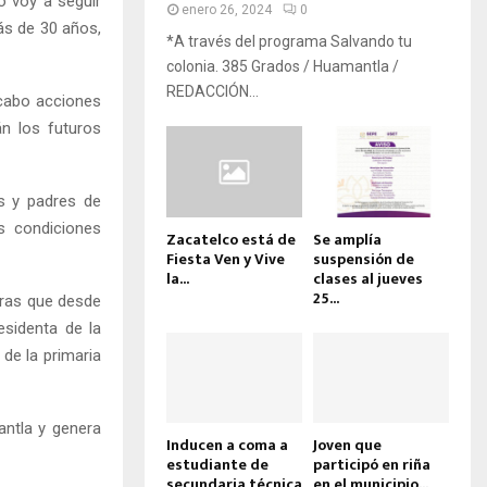
o voy a seguir
enero 26, 2024
0
ás de 30 años,
*A través del programa Salvando tu
colonia. 385 Grados / Huamantla /
REDACCIÓN...
 cabo acciones
n los futuros
s y padres de
s condiciones
Zacatelco está de
Se amplía
Fiesta Ven y Vive
suspensión de
la...
clases al jueves
25...
bras que desde
esidenta de la
de la primaria
antla y genera
Inducen a coma a
Joven que
estudiante de
participó en riña
secundaria técnica
en el municipio...