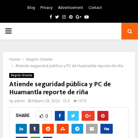
Blog
Privacy
Advertisement
Contact
Facebook
Twitter
Instagram
Pinterest
Google
Youtube
PRIMARY
MENU
Home
Región Oriente
Atiende seguridad pública y PC de Huamantla reporte de riña
Región Oriente
Atiende seguridad pública y PC de
Huamantla reporte de riña
by
admin
febrero 28, 2023
0
1075
SHARE
0