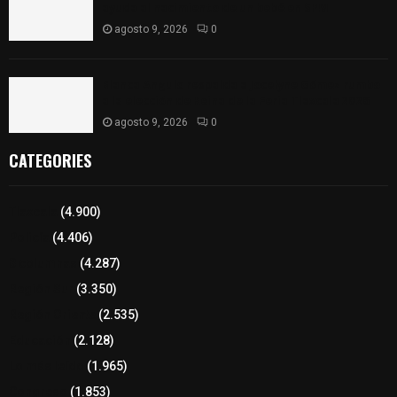
ayuda al nacimiento de un bebé en SPM
agosto 9, 2026
0
Blanca Angulo respalda a Jocelyne Gómez rumbo
a la elección de Reina de la Feria Tlaxcala 2026
agosto 9, 2026
0
CATEGORIES
Tlaxcala
(4.900)
Policía
(4.406)
8 columnas
(4.287)
Región Sur
(3.350)
Región Oriente
(2.535)
Educación
(2.128)
Lo más leído
(1.965)
Congreso
(1.853)