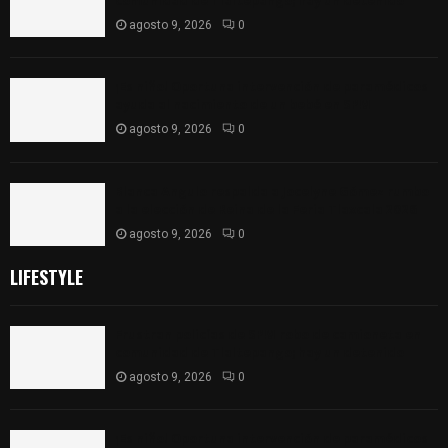
comunidad de Tlaltepango; hay un detenido
agosto 9, 2026
0
¡Es niño! Oportuna intervención de paramédicos
ayuda al nacimiento de un bebé en SPM
agosto 9, 2026
0
Blanca Angulo respalda a Jocelyne Gómez rumbo
a la elección de Reina de la Feria Tlaxcala 2026
agosto 9, 2026
0
LIFESTYLE
Frustran policías de SPM robo de camioneta en
comunidad de Tlaltepango; hay un detenido
agosto 9, 2026
0
¡Es niño! Oportuna intervención de paramédicos