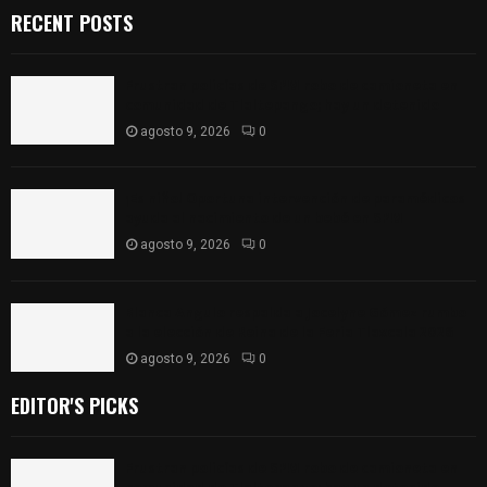
RECENT POSTS
Frustran policías de SPM robo de camioneta en
comunidad de Tlaltepango; hay un detenido
agosto 9, 2026
0
¡Es niño! Oportuna intervención de paramédicos
ayuda al nacimiento de un bebé en SPM
agosto 9, 2026
0
Blanca Angulo respalda a Jocelyne Gómez rumbo
a la elección de Reina de la Feria Tlaxcala 2026
agosto 9, 2026
0
EDITOR'S PICKS
Frustran policías de SPM robo de camioneta en