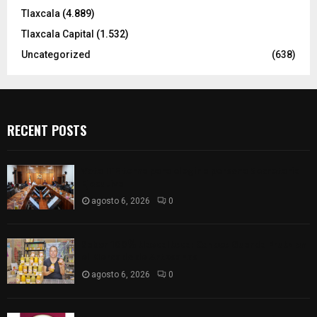
Tlaxcala
(4.889)
Tlaxcala Capital
(1.532)
Uncategorized
(638)
RECENT POSTS
Vota ITE terna para elegir a persona Secretaria
Ejecutiva
agosto 6, 2026
0
Sabor 100% tlaxcalteca: Conoce Guarda Frutz en
el Mercado de Artesanos
agosto 6, 2026
0