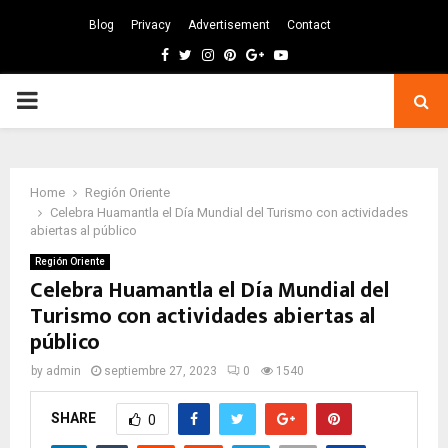
Blog
Privacy
Advertisement
Contact
Facebook
Twitter
Instagram
Pinterest
Google
Youtube
PRIMARY
MENU
Home
Región Oriente
Celebra Huamantla el Día Mundial del Turismo con actividades
abiertas al público
Región Oriente
Celebra Huamantla el Día Mundial del
Turismo con actividades abiertas al
público
by
admin
septiembre 27, 2023
0
1540
SHARE
0