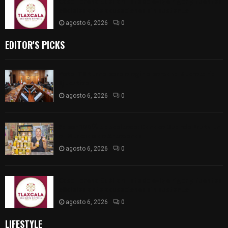
Caso Lorena Cuéllar: Estado exige rigor y fuentes
oficiales ante acusaciones sin sustento
agosto 6, 2026
0
EDITOR'S PICKS
Vota ITE terna para elegir a persona Secretaria
Ejecutiva
agosto 6, 2026
0
Sabor 100% tlaxcalteca: Conoce Guarda Frutz en
el Mercado de Artesanos
agosto 6, 2026
0
Caso Lorena Cuéllar: Estado exige rigor y fuentes
oficiales ante acusaciones sin sustento
agosto 6, 2026
0
LIFESTYLE