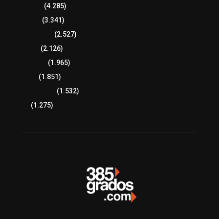
8 columnas
(4.285)
Región Sur
(3.341)
Región Oriente
(2.527)
Educación
(2.126)
Lo más leído
(1.965)
Congreso
(1.851)
Tlaxcala Capital
(1.532)
Política
(1.275)