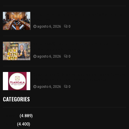
Vota ITE terna para elegir a persona Secretaria
Ejecutiva
agosto 6, 2026
0
Sabor 100% tlaxcalteca: Conoce Guarda Frutz en
el Mercado de Artesanos
agosto 6, 2026
0
Caso Lorena Cuéllar: Estado exige rigor y fuentes
oficiales ante acusaciones sin sustento
agosto 6, 2026
0
CATEGORIES
Tlaxcala
(4.889)
Policía
(4.400)