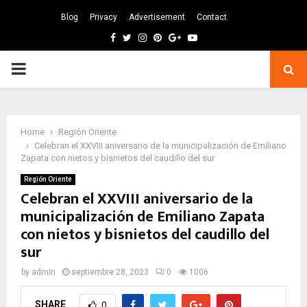
Blog
Privacy
Advertisement
Contact
Facebook
Twitter
Instagram
Pinterest
Google
Youtube
PRIMARY
MENU
Home
Región Oriente
Celebran el XXVIII aniversario de la municipalización de Emiliano
Zapata con nietos y bisnietos del caudillo del sur
Región Oriente
Celebran el XXVIII aniversario de la
municipalización de Emiliano Zapata
con nietos y bisnietos del caudillo del
sur
by
admin
septiembre 28, 2023
0
1006
SHARE
0