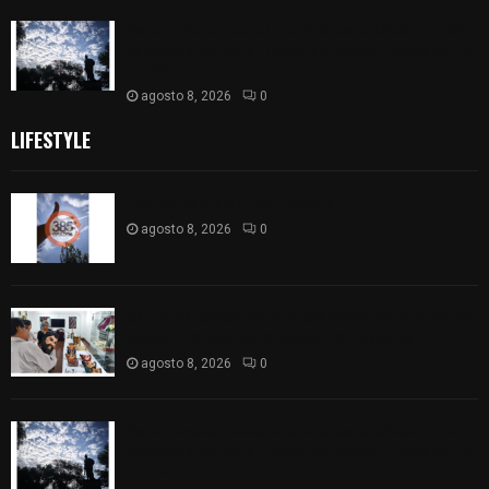
Así amanece Tlaxcala Capital este sábado: cielo
nublado y mañana fresca; se prevén lluvias por la
tarde
agosto 8, 2026
0
LIFESTYLE
Captan halo solar en Tlaxcala
agosto 8, 2026
0
68 Piezas compiten en el 32° concurso estatal de
madera tallada de la casa de artesanías
agosto 8, 2026
0
Así amanece Tlaxcala Capital este sábado: cielo
nublado y mañana fresca; se prevén lluvias por la
tarde