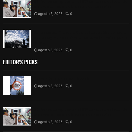
68 Piezas compiten en el 32° concurso estatal de
madera tallada de la casa de artesanías
agosto 8, 2026
0
Así amanece Tlaxcala Capital este sábado: cielo
nublado y mañana fresca; se prevén lluvias por la
tarde
agosto 8, 2026
0
EDITOR'S PICKS
Captan halo solar en Tlaxcala
agosto 8, 2026
0
68 Piezas compiten en el 32° concurso estatal de
madera tallada de la casa de artesanías
agosto 8, 2026
0