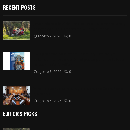
RECENT POSTS
Joven pierde la vida tras salirse de la carretera y
chocar contra un árbol en Atlangatepec
agosto 7, 2026
0
PAN propone eliminar el ISR al aguinaldo y a
salarios menores de 12 mil pesos para fortalecer
la economía familiar
agosto 7, 2026
0
Vota ITE terna para elegir a persona Secretaria
Ejecutiva
agosto 6, 2026
0
EDITOR'S PICKS