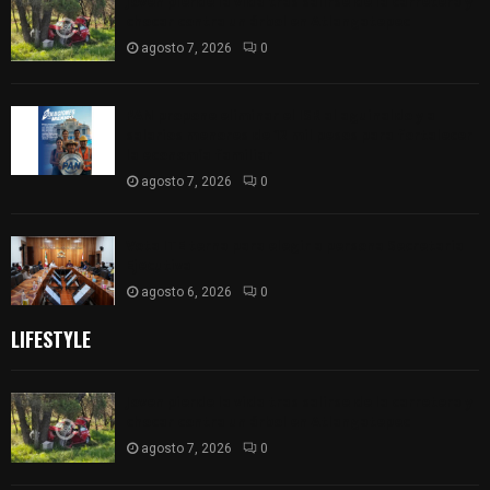
Joven pierde la vida tras salirse de la carretera y
chocar contra un árbol en Atlangatepec
agosto 7, 2026
0
PAN propone eliminar el ISR al aguinaldo y a
salarios menores de 12 mil pesos para fortalecer
la economía familiar
agosto 7, 2026
0
Vota ITE terna para elegir a persona Secretaria
Ejecutiva
agosto 6, 2026
0
LIFESTYLE
Joven pierde la vida tras salirse de la carretera y
chocar contra un árbol en Atlangatepec
agosto 7, 2026
0