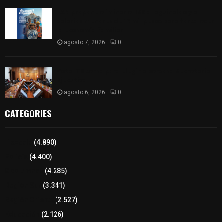
PAN propone eliminar el ISR al aguinaldo y a
salarios menores de 12 mil pesos para fortalecer
la economía familiar
agosto 7, 2026
0
Vota ITE terna para elegir a persona Secretaria
Ejecutiva
agosto 6, 2026
0
CATEGORIES
Tlaxcala
(4.890)
Policía
(4.400)
8 columnas
(4.285)
Región Sur
(3.341)
Región Oriente
(2.527)
Educación
(2.126)