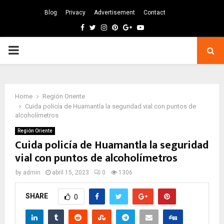
Blog
Privacy
Advertisement
Contact
Facebook
Twitter
Instagram
Pinterest
Google
Youtube
PRIMARY
MENU
Home
Región Oriente
Cuida policía de Huamantla la seguridad vial con puntos de
alcoholímetros
Región Oriente
Cuida policía de Huamantla la seguridad
vial con puntos de alcoholímetros
by
admin
abril 15, 2023
0
1306
SHARE
0