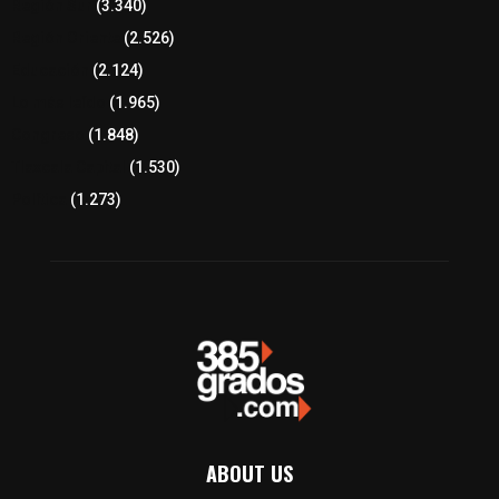
Región Sur
(3.340)
Región Oriente
(2.526)
Educación
(2.124)
Lo más leído
(1.965)
Congreso
(1.848)
Tlaxcala Capital
(1.530)
Política
(1.273)
ABOUT US