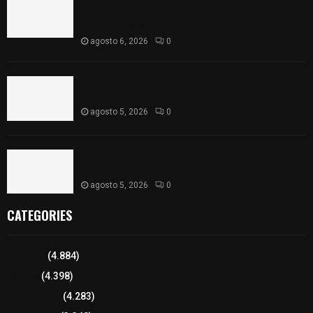
«militarizado» de su nombre tras orden de cierre
de la SEP federal
agosto 6, 2026
0
Realiza Ayuntamiento de SPM obra de pavimento
de adoquín en barrio de San Pedro
agosto 5, 2026
0
ISSSTE entrega 242 camas hospitalarias
eléctricas a unidades médicas del país
agosto 5, 2026
0
CATEGORIES
Tlaxcala
(4.884)
Policía
(4.398)
8 columnas
(4.283)