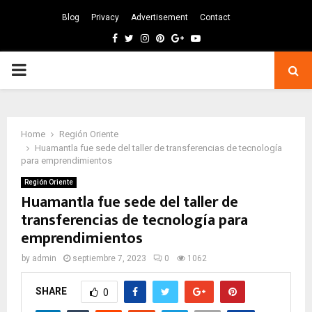
Blog
Privacy
Advertisement
Contact
Facebook
Twitter
Instagram
Pinterest
Google
Youtube
PRIMARY
MENU
Home
Región Oriente
Huamantla fue sede del taller de transferencias de tecnología
para emprendimientos
Región Oriente
Huamantla fue sede del taller de
transferencias de tecnología para
emprendimientos
by
admin
septiembre 7, 2023
0
1062
SHARE
0