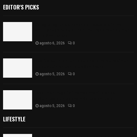
EDITOR'S PICKS
Colegio legión de honor de Tlaxcala elimina
«militarizado» de su nombre tras orden de cierre
de la SEP federal
agosto 6, 2026
0
Realiza Ayuntamiento de SPM obra de pavimento
de adoquín en barrio de San Pedro
agosto 5, 2026
0
ISSSTE entrega 242 camas hospitalarias
eléctricas a unidades médicas del país
agosto 5, 2026
0
LIFESTYLE
Colegio legión de honor de Tlaxcala elimina