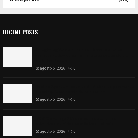
RECENT POSTS
Colegio legión de honor de Tlaxcala elimina
«militarizado» de su nombre tras orden de cierre
de la SEP federal
agosto 6, 2026
0
Realiza Ayuntamiento de SPM obra de pavimento
de adoquín en barrio de San Pedro
agosto 5, 2026
0
ISSSTE entrega 242 camas hospitalarias
eléctricas a unidades médicas del país
agosto 5, 2026
0