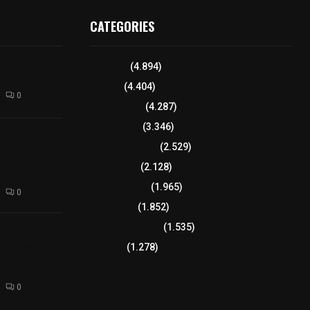
CATEGORIES
l interior de
Tlaxcala
(4.894)
os en Apizaco
Policía
(4.404)
0
8 columnas
(4.287)
Región Sur
(3.346)
camioneta
Región Oriente
(2.529)
tera México-
altura de
Educación
(2.128)
Lo más leído
(1.965)
0
Congreso
(1.852)
Tlaxcala Capital
(1.535)
 funciones a
autempan tras
Política
(1.278)
 redes por
rno
0