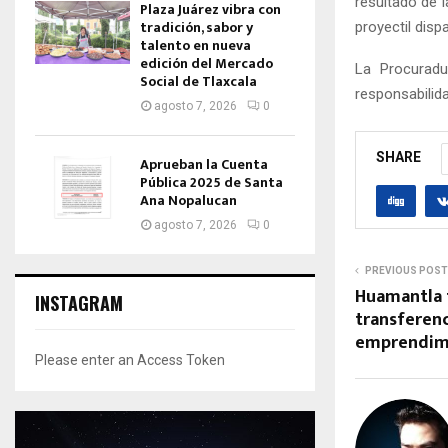
resultado de 
Plaza Juárez vibra con
tradición, sabor y
proyectil dis
talento en nueva
edición del Mercado
La Procuradu
Social de Tlaxcala
responsabilid
agosto 7, 2026
0
SHARE
Aprueban la Cuenta
Pública 2025 de Santa
Ana Nopalucan
agosto 7, 2026
0
PREVIOUS POST
Huamantla f
INSTAGRAM
transferenc
emprendim
Please enter an Access Token