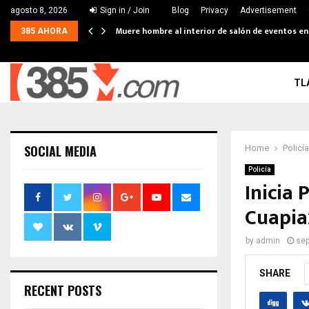
agosto 8, 2026
Sign in / Join
Blog
Privacy
Advertisement
Muere hombre al interior de salón de eventos e
385 AHORA
TL
SOCIAL MEDIA
Home
Policía
Policía
Inicia 
Cuapia
by
admin
sep
SHARE
RECENT POSTS