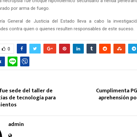
la necropsia fue choque hipovolémico secundario a herida penetrant
parado por arma de fuego.
ría General de Justicia del Estado lleva a cabo la investigació
ades contra quien o quienes resulten responsables de este suceso.
0
ue sede del taller de
Cumplimenta PG
ias de tecnología para
aprehensión po
ientos
admin