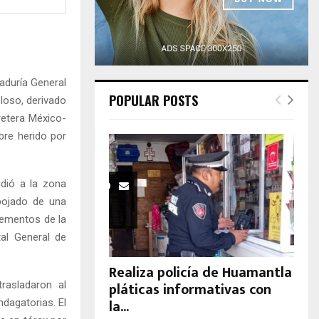
H
aduría General
POPULAR POSTS
oloso, derivado
retera México-
bre herido por
udió a la zona
spojado de una
lementos de la
tal General de
Realiza policía de Huamantla
pláticas informativas con
trasladaron al
la...
ndagatorias. El