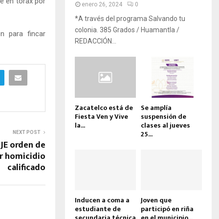
e en tórax por
enero 26, 2024
0
*A través del programa Salvando tu
colonia. 385 Grados / Huamantla /
n para fincar
REDACCIÓN...
Zacatelco está de
Se amplía
Fiesta Ven y Vive
suspensión de
la...
clases al jueves
25...
NEXT POST
JE orden de
r homicidio
calificado
Inducen a coma a
Joven que
estudiante de
participó en riña
secundaria técnica
en el municipio...