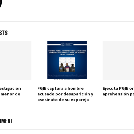
STS
Reply
Retweet
Favorite
Reply
R
vestigación
FGJE captura a hombre
Ejecuta PGJE o
a menor de
acusado por desaparición y
aprehensión p
asesinato de su expareja
MMENT