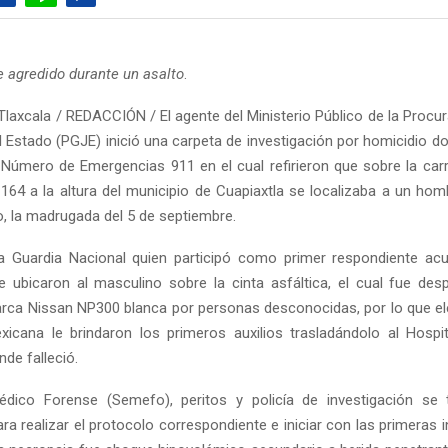
e agredido durante un asalto
.
Tlaxcala / REDACCIÓN / El agente del Ministerio Público de la Procur
l Estado (PGJE) inició una carpeta de investigación por homicidio d
l Número de Emergencias 911 en el cual refirieron que sobre la car
164 a la altura del municipio de Cuapiaxtla se localizaba a un hom
, la madrugada del 5 de septiembre.
a Guardia Nacional quien participó como primer respondiente ac
e ubicaron al masculino sobre la cinta asfáltica, el cual fue de
ca Nissan NP300 blanca por personas desconocidas, por lo que e
icana le brindaron los primeros auxilios trasladándolo al Hospi
de falleció.
édico Forense (Semefo), peritos y policía de investigación se 
 realizar el protocolo correspondiente e iniciar con las primeras i