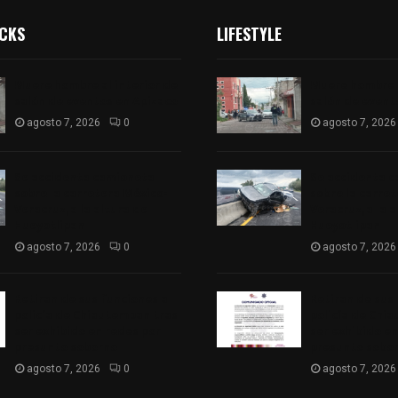
ICKS
LIFESTYLE
Muere hombre al interior de
Muere hombre a
salón de eventos en Apizaco
salón de event
agosto 7, 2026
0
agosto 7, 2026
Se accidenta camioneta
Se accidenta 
sobre la carretera México-
sobre la carre
Veracruz, a la altura de
Veracruz, a la 
Hueyotlipan
Hueyotlipan
agosto 7, 2026
0
agosto 7, 2026
Retiran de sus funciones a
Retiran de sus
policía de Chiautempan tras
policía de Chi
ser exhibido en redes por
ser exhibido en
presunto soborno
presunto sobo
agosto 7, 2026
0
agosto 7, 2026