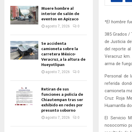
Muere hombre al
interior de salón de
eventos en Apizaco
*El hombre fu
agosto 7, 2026
0
385 Grados / 
de Justicia de
Se accidenta
camioneta sobre la
del reporte a
carretera México-
Veracruz km. 
Veracruz, a la altura de
arma de fuego
Hueyotlipan
agosto 7, 2026
0
Personal de l
referida dond
Retiran de sus
camioneta mar
funciones a policía de
Cruz Roja Mex
Chiautempan tras ser
exhibido en redes por
Huamantla don
presunto soborno
El Servicio M
agosto 7, 2026
0
nosocomio para