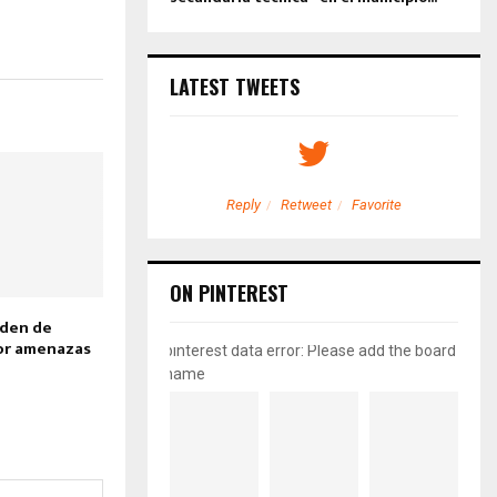
LATEST TWEETS
etweet
Favorite
Reply
Retweet
Favorite
ON PINTEREST
rden de
or amenazas
pinterest data error: Please add the board
name