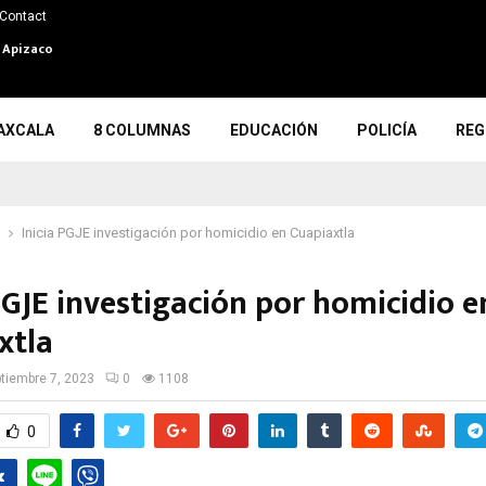
Contact
n Apizaco
AXCALA
8 COLUMNAS
EDUCACIÓN
POLICÍA
REG
Inicia PGJE investigación por homicidio en Cuapiaxtla
PGJE investigación por homicidio e
xtla
tiembre 7, 2023
0
1108
0