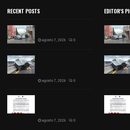
RECENT POSTS
EDITOR'S P
Muere hombre al interior de
salón de eventos en Apizaco
agosto 7, 2026
0
Se accidenta camioneta
sobre la carretera México-
Veracruz, a la altura de
Hueyotlipan
agosto 7, 2026
0
Retiran de sus funciones a
policía de Chiautempan tras
ser exhibido en redes por
presunto soborno
agosto 7, 2026
0