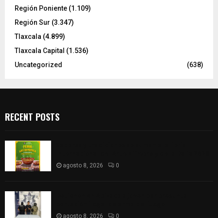
Región Poniente
(1.109)
Región Sur
(3.347)
Tlaxcala
(4.899)
Tlaxcala Capital
(1.536)
Uncategorized
(638)
RECENT POSTS
Sabores y tradiciones se suman a la feria
Internacional del Arte Efímero y de la Dalia 2026
agosto 8, 2026
0
Detienen en Apizaco a joven por presunta
portación ilegal de arma de fuego
agosto 8, 2026
0