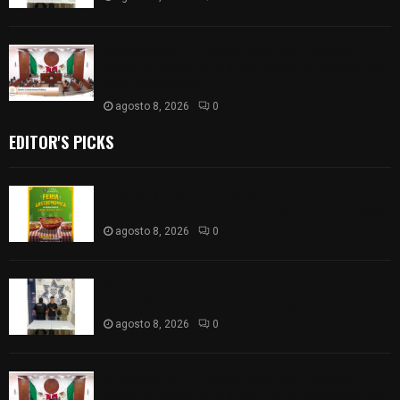
𝗔𝗣𝗥𝗢𝗕𝗔𝗗𝗔 | 𝗘𝗹 𝗖𝗼𝗻𝗴𝗿𝗲𝘀𝗼 𝗱𝗲 𝗧𝗹𝗮𝘅𝗰𝗮𝗹𝗮
𝗮𝘃𝗮𝗹𝗮 𝗹𝗮 𝗖𝘂𝗲𝗻𝘁𝗮 𝗣ú𝗯𝗹𝗶𝗰𝗮 𝟮𝟬𝟮𝟱 𝗱𝗲 𝗖𝗼𝗻𝘁𝗹𝗮 𝗱𝗲
𝗝𝘂𝗮𝗻 𝗖𝘂𝗮𝗺𝗮𝘁𝘇𝗶
agosto 8, 2026
0
EDITOR'S PICKS
Sabores y tradiciones se suman a la feria
Internacional del Arte Efímero y de la Dalia 2026
agosto 8, 2026
0
Detienen en Apizaco a joven por presunta
portación ilegal de arma de fuego
agosto 8, 2026
0
𝗔𝗣𝗥𝗢𝗕𝗔𝗗𝗔 | 𝗘𝗹 𝗖𝗼𝗻𝗴𝗿𝗲𝘀𝗼 𝗱𝗲 𝗧𝗹𝗮𝘅𝗰𝗮𝗹𝗮
𝗮𝘃𝗮𝗹𝗮 𝗹𝗮 𝗖𝘂𝗲𝗻𝘁𝗮 𝗣ú𝗯𝗹𝗶𝗰𝗮 𝟮𝟬𝟮𝟱 𝗱𝗲 𝗖𝗼𝗻𝘁𝗹𝗮 𝗱𝗲