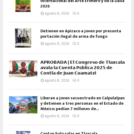
Internacional del Arte Efímero y de la Dalia
2026
agosto 8, 2026
0
Detienen en Apizaco a joven por presunta
portación ilegal de arma de fuego
agosto 8, 2026
0
𝗔𝗣𝗥𝗢𝗕𝗔𝗗𝗔 | 𝗘𝗹 𝗖𝗼𝗻𝗴𝗿𝗲𝘀𝗼 𝗱𝗲 𝗧𝗹𝗮𝘅𝗰𝗮𝗹𝗮
𝗮𝘃𝗮𝗹𝗮 𝗹𝗮 𝗖𝘂𝗲𝗻𝘁𝗮 𝗣ú𝗯𝗹𝗶𝗰𝗮 𝟮𝟬𝟮𝟱 𝗱𝗲
𝗖𝗼𝗻𝘁𝗹𝗮 𝗱𝗲 𝗝𝘂𝗮𝗻 𝗖𝘂𝗮𝗺𝗮𝘁𝘇𝗶
agosto 8, 2026
0
Liberan a joven secuestrado en Calpulalpan
y detienen a tres personas en el Estado de
México; pedían 7 millones de...
agosto 8, 2026
0
Captan halo solar en Tlaxcala