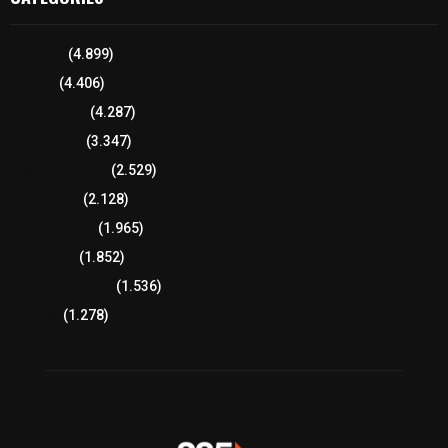
Tlaxcala
(4.899)
Policía
(4.406)
8 columnas
(4.287)
Región Sur
(3.347)
Región Oriente
(2.529)
Educación
(2.128)
Lo más leído
(1.965)
Congreso
(1.852)
Tlaxcala Capital
(1.536)
Política
(1.278)