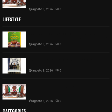
𝗝𝘂𝗮𝗻 𝗖𝘂𝗮𝗺𝗮𝘁𝘇𝗶
agosto 8, 2026
0
LIFESTYLE
Sabores y tradiciones se suman a la feria
Internacional del Arte Efímero y de la Dalia 2026
agosto 8, 2026
0
Detienen en Apizaco a joven por presunta
portación ilegal de arma de fuego
agosto 8, 2026
0
𝗔𝗣𝗥𝗢𝗕𝗔𝗗𝗔 | 𝗘𝗹 𝗖𝗼𝗻𝗴𝗿𝗲𝘀𝗼 𝗱𝗲 𝗧𝗹𝗮𝘅𝗰𝗮𝗹𝗮
𝗮𝘃𝗮𝗹𝗮 𝗹𝗮 𝗖𝘂𝗲𝗻𝘁𝗮 𝗣ú𝗯𝗹𝗶𝗰𝗮 𝟮𝟬𝟮𝟱 𝗱𝗲 𝗖𝗼𝗻𝘁𝗹𝗮 𝗱𝗲
𝗝𝘂𝗮𝗻 𝗖𝘂𝗮𝗺𝗮𝘁𝘇𝗶
agosto 8, 2026
0
CATEGORIES