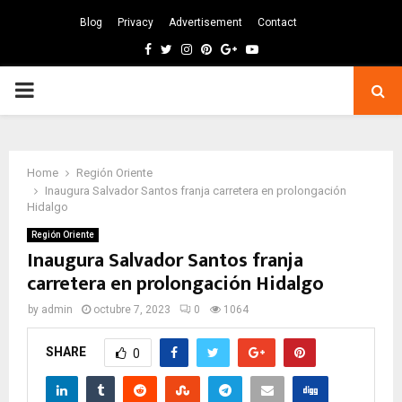
Blog
Privacy
Advertisement
Contact
Facebook
Twitter
Instagram
Pinterest
Google
Youtube
PRIMARY
MENU
Home
Región Oriente
Inaugura Salvador Santos franja carretera en prolongación
Hidalgo
Región Oriente
Inaugura Salvador Santos franja
carretera en prolongación Hidalgo
by
admin
octubre 7, 2023
0
1064
SHARE
0