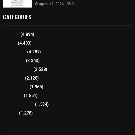
agosto 7, 2026
0
CATEGORIES
Tlaxcala
(4.894)
Policía
(4.403)
8 columnas
(4.287)
Región Sur
(3.343)
Región Oriente
(2.528)
Educación
(2.128)
Lo más leído
(1.965)
Congreso
(1.851)
Tlaxcala Capital
(1.534)
Política
(1.278)