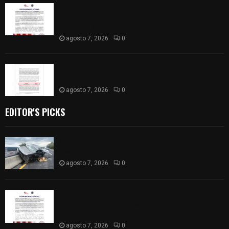
Retiran de sus funciones a policía de
Chiautempan tras ser exhibido en redes por
presunto soborno
agosto 7, 2026
0
Aprueban la Cuenta Pública 2025 de Santa Ana
Nopalucan
agosto 7, 2026
0
EDITOR'S PICKS
Se accidenta camioneta sobre la carretera
México-Veracruz, a la altura de Hueyotlipan
agosto 7, 2026
0
Retiran de sus funciones a policía de
Chiautempan tras ser exhibido en redes por
presunto soborno
agosto 7, 2026
0