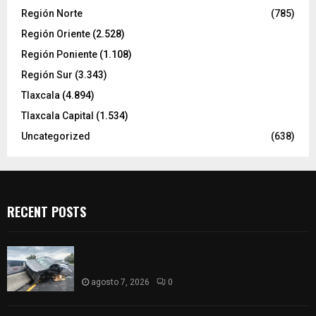
Región Norte
(785)
Región Oriente
(2.528)
Región Poniente
(1.108)
Región Sur
(3.343)
Tlaxcala
(4.894)
Tlaxcala Capital
(1.534)
Uncategorized
(638)
RECENT POSTS
Se accidenta camioneta sobre la carretera
México-Veracruz, a la altura de Hueyotlipan
agosto 7, 2026
0