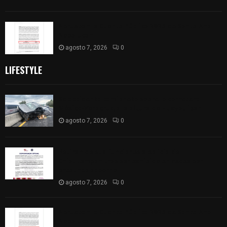
Aprueban la Cuenta Pública 2025 de Santa Ana
Nopalucan
agosto 7, 2026
0
LIFESTYLE
Se accidenta camioneta sobre la carretera
México-Veracruz, a la altura de Hueyotlipan
agosto 7, 2026
0
Retiran de sus funciones a policía de
Chiautempan tras ser exhibido en redes por
presunto soborno
agosto 7, 2026
0
Aprueban la Cuenta Pública 2025 de Santa Ana
Nopalucan