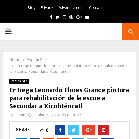
Blog
Privacy
Advertisement
Contact
Facebook
Twitter
Instagram
Pinterest
Google
Youtube
PRIMARY
MENU
Home
Región Sur
Entrega Leonardo Flores Grande pintura para rehabilitación de
la escuela Secundaria Xicohténcatl
Región Sur
Entrega Leonardo Flores Grande pintura
para rehabilitación de la escuela
Secundaria Xicohténcatl
by
admin
octubre 7, 2023
0
869
SHARE
0