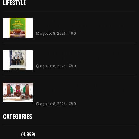
LIFESTYLE
Sabores y tradiciones se suman a la feria
Internacional del Arte Efímero y de la Dalia 2026
agosto 8, 2026
0
Detienen en Apizaco a joven por presunta
portación ilegal de arma de fuego
agosto 8, 2026
0
𝗔𝗣𝗥𝗢𝗕𝗔𝗗𝗔 | 𝗘𝗹 𝗖𝗼𝗻𝗴𝗿𝗲𝘀𝗼 𝗱𝗲 𝗧𝗹𝗮𝘅𝗰𝗮𝗹𝗮
𝗮𝘃𝗮𝗹𝗮 𝗹𝗮 𝗖𝘂𝗲𝗻𝘁𝗮 𝗣ú𝗯𝗹𝗶𝗰𝗮 𝟮𝟬𝟮𝟱 𝗱𝗲 𝗖𝗼𝗻𝘁𝗹𝗮 𝗱𝗲
𝗝𝘂𝗮𝗻 𝗖𝘂𝗮𝗺𝗮𝘁𝘇𝗶
agosto 8, 2026
0
CATEGORIES
Tlaxcala
(4.899)