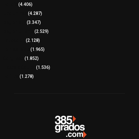
Policía
(4.406)
8 columnas
(4.287)
Región Sur
(3.347)
Región Oriente
(2.529)
Educación
(2.128)
Lo más leído
(1.965)
Congreso
(1.852)
Tlaxcala Capital
(1.536)
Política
(1.278)