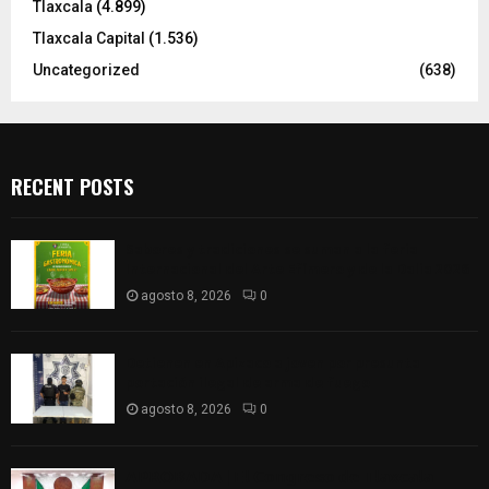
Tlaxcala
(4.899)
Tlaxcala Capital
(1.536)
Uncategorized
(638)
RECENT POSTS
Sabores y tradiciones se suman a la feria
Internacional del Arte Efímero y de la Dalia 2026
agosto 8, 2026
0
Detienen en Apizaco a joven por presunta
portación ilegal de arma de fuego
agosto 8, 2026
0
𝗔𝗣𝗥𝗢𝗕𝗔𝗗𝗔 | 𝗘𝗹 𝗖𝗼𝗻𝗴𝗿𝗲𝘀𝗼 𝗱𝗲 𝗧𝗹𝗮𝘅𝗰𝗮𝗹𝗮