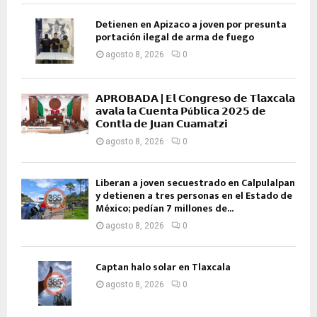
Detienen en Apizaco a joven por presunta
portación ilegal de arma de fuego
agosto 8, 2026
0
𝗔𝗣𝗥𝗢𝗕𝗔𝗗𝗔 | 𝗘𝗹 𝗖𝗼𝗻𝗴𝗿𝗲𝘀𝗼 𝗱𝗲 𝗧𝗹𝗮𝘅𝗰𝗮𝗹𝗮
𝗮𝘃𝗮𝗹𝗮 𝗹𝗮 𝗖𝘂𝗲𝗻𝘁𝗮 𝗣ú𝗯𝗹𝗶𝗰𝗮 𝟮𝟬𝟮𝟱 𝗱𝗲
𝗖𝗼𝗻𝘁𝗹𝗮 𝗱𝗲 𝗝𝘂𝗮𝗻 𝗖𝘂𝗮𝗺𝗮𝘁𝘇𝗶
agosto 8, 2026
0
Liberan a joven secuestrado en Calpulalpan
y detienen a tres personas en el Estado de
México; pedían 7 millones de...
agosto 8, 2026
0
Captan halo solar en Tlaxcala
agosto 8, 2026
0