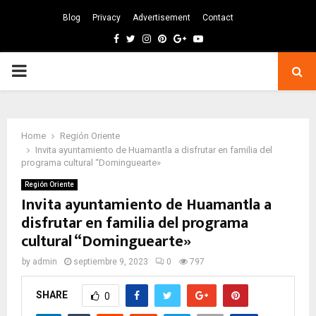
Blog
Privacy
Advertisement
Contact
Facebook
Twitter
Instagram
Pinterest
Google
Youtube
PRIMARY
MENU
Home
Región Oriente
Invita ayuntamiento de Huamantla a disfrutar en familia del
programa cultural “Dominguearte»
Región Oriente
Invita ayuntamiento de Huamantla a
disfrutar en familia del programa
cultural “Dominguearte»
by
admin
septiembre 9, 2023
0
797
SHARE
0