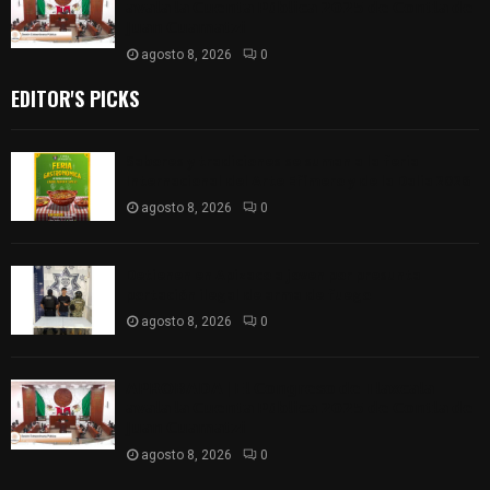
𝗮𝘃𝗮𝗹𝗮 𝗹𝗮 𝗖𝘂𝗲𝗻𝘁𝗮 𝗣ú𝗯𝗹𝗶𝗰𝗮 𝟮𝟬𝟮𝟱 𝗱𝗲 𝗖𝗼𝗻𝘁𝗹𝗮 𝗱𝗲
𝗝𝘂𝗮𝗻 𝗖𝘂𝗮𝗺𝗮𝘁𝘇𝗶
agosto 8, 2026
0
EDITOR'S PICKS
Sabores y tradiciones se suman a la feria
Internacional del Arte Efímero y de la Dalia 2026
agosto 8, 2026
0
Detienen en Apizaco a joven por presunta
portación ilegal de arma de fuego
agosto 8, 2026
0
𝗔𝗣𝗥𝗢𝗕𝗔𝗗𝗔 | 𝗘𝗹 𝗖𝗼𝗻𝗴𝗿𝗲𝘀𝗼 𝗱𝗲 𝗧𝗹𝗮𝘅𝗰𝗮𝗹𝗮
𝗮𝘃𝗮𝗹𝗮 𝗹𝗮 𝗖𝘂𝗲𝗻𝘁𝗮 𝗣ú𝗯𝗹𝗶𝗰𝗮 𝟮𝟬𝟮𝟱 𝗱𝗲 𝗖𝗼𝗻𝘁𝗹𝗮 𝗱𝗲
𝗝𝘂𝗮𝗻 𝗖𝘂𝗮𝗺𝗮𝘁𝘇𝗶
agosto 8, 2026
0