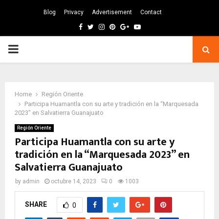
Blog
Privacy
Advertisement
Contact
Facebook
Twitter
Instagram
Pinterest
Google
Youtube
PRIMARY
MENU
Home
Región Oriente
Participa Huamantla con su arte y tradición en la “Marquesada
2023” en Salvatierra Guanajuato
Región Oriente
Participa Huamantla con su arte y
tradición en la “Marquesada 2023” en
Salvatierra Guanajuato
by
admin
octubre 14, 2023
0
1003
SHARE
0