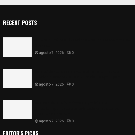
RECENT POSTS
Muere hombre al interior de salón de eventos en
Apizaco
agosto 7, 2026
0
Se accidenta camioneta sobre la carretera
México-Veracruz, a la altura de Hueyotlipan
agosto 7, 2026
0
Retiran de sus funciones a policía de
Chiautempan tras ser exhibido en redes por
presunto soborno
agosto 7, 2026
0
EDITOR'S PICKS