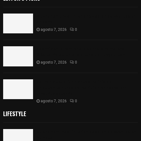
Muere hombre al interior de salón de eventos en
Apizaco
agosto 7, 2026
0
Se accidenta camioneta sobre la carretera
México-Veracruz, a la altura de Hueyotlipan
agosto 7, 2026
0
Retiran de sus funciones a policía de
Chiautempan tras ser exhibido en redes por
presunto soborno
agosto 7, 2026
0
LIFESTYLE
Muere hombre al interior de salón de eventos en
Apizaco