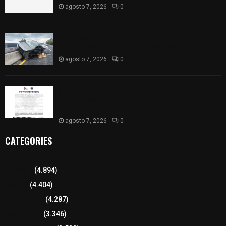
agosto 7, 2026
0
Se accidenta camioneta sobre la carretera
México-Veracruz, a la altura de Hueyotlipan
agosto 7, 2026
0
Retiran de sus funciones a policía de
Chiautempan tras ser exhibido en redes por
presunto soborno
agosto 7, 2026
0
CATEGORIES
Tlaxcala
(4.894)
Policía
(4.404)
8 columnas
(4.287)
Región Sur
(3.346)