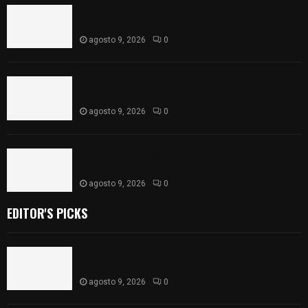
Blanca Angulo respalda a Jocelyne Gómez rumbo
a la elección de Reina de la Feria Tlaxcala 2026
agosto 9, 2026
0
Tetla siembra futuro: plantan más de 700
árboles en Jornada Nacional
agosto 9, 2026
0
Confirman hallazgo de hombre sin vida en La
Malinche; FGJE investiga homicidio
agosto 9, 2026
0
EDITOR'S PICKS
Blanca Angulo respalda a Jocelyne Gómez rumbo
a la elección de Reina de la Feria Tlaxcala 2026
agosto 9, 2026
0