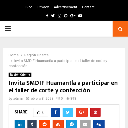
Blog
Privacy
Advertisement
Contact
Facebook
Twitter
Instagram
Pinterest
Google
Youtube
PRIMARY
MENU
Home
Región Oriente
Invita SMDIF Huamantla a participar en el taller de corte y
confección
Región Oriente
Invita SMDIF Huamantla a participar en
el taller de corte y confección
by
admin
febrero 8, 2023
0
898
SHARE
0