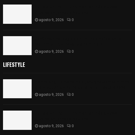
Tetla siembra futuro: plantan más de 700
árboles en Jornada Nacional
agosto 9, 2026
0
Confirman hallazgo de hombre sin vida en La
Malinche; FGJE investiga homicidio
agosto 9, 2026
0
LIFESTYLE
Blanca Angulo respalda a Jocelyne Gómez rumbo
a la elección de Reina de la Feria Tlaxcala 2026
agosto 9, 2026
0
Tetla siembra futuro: plantan más de 700
árboles en Jornada Nacional
agosto 9, 2026
0