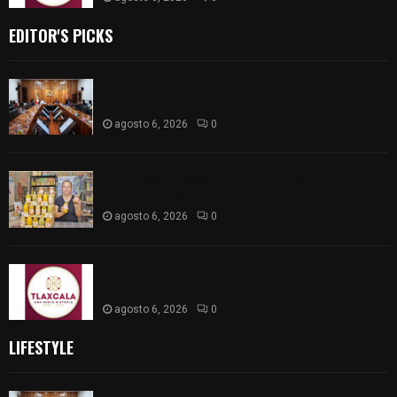
EDITOR'S PICKS
Vota ITE terna para elegir a persona Secretaria
Ejecutiva
agosto 6, 2026
0
Sabor 100% tlaxcalteca: Conoce Guarda Frutz en
el Mercado de Artesanos
agosto 6, 2026
0
Caso Lorena Cuéllar: Estado exige rigor y fuentes
oficiales ante acusaciones sin sustento
agosto 6, 2026
0
LIFESTYLE