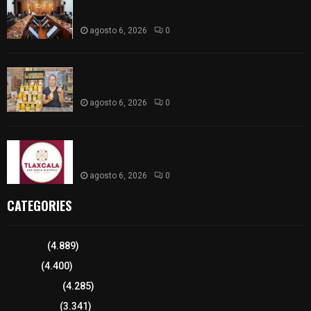
Vota ITE terna para elegir a persona Secretaria
Ejecutiva
agosto 6, 2026
0
Sabor 100% tlaxcalteca: Conoce Guarda Frutz en
el Mercado de Artesanos
agosto 6, 2026
0
Caso Lorena Cuéllar: Estado exige rigor y fuentes
oficiales ante acusaciones sin sustento
agosto 6, 2026
0
CATEGORIES
Tlaxcala
(4.889)
Policía
(4.400)
8 columnas
(4.285)
Región Sur
(3.341)