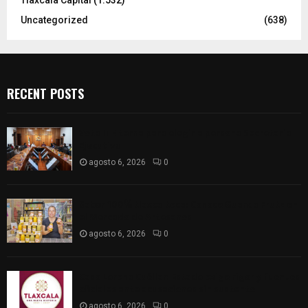
Tlaxcala Capital
(1.532)
Uncategorized
(638)
RECENT POSTS
Vota ITE terna para elegir a persona Secretaria
Ejecutiva
agosto 6, 2026
0
Sabor 100% tlaxcalteca: Conoce Guarda Frutz en
el Mercado de Artesanos
agosto 6, 2026
0
Caso Lorena Cuéllar: Estado exige rigor y fuentes
oficiales ante acusaciones sin sustento
agosto 6, 2026
0