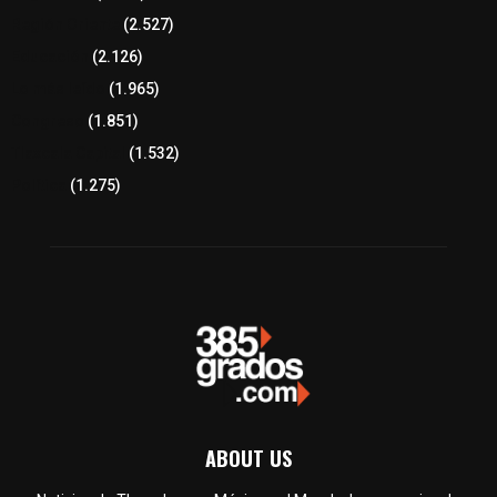
Región Oriente
(2.527)
Educación
(2.126)
Lo más leído
(1.965)
Congreso
(1.851)
Tlaxcala Capital
(1.532)
Política
(1.275)
ABOUT US