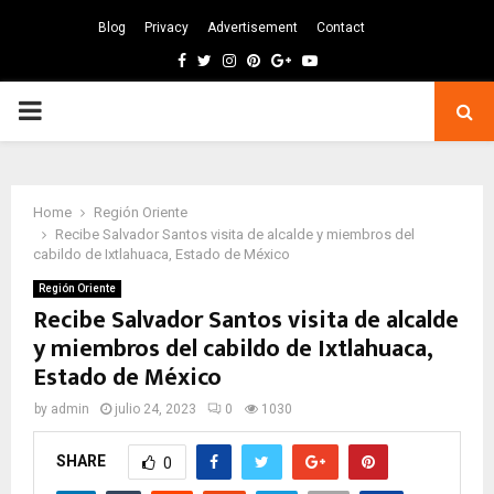
Blog
Privacy
Advertisement
Contact
Facebook
Twitter
Instagram
Pinterest
Google
Youtube
PRIMARY
MENU
Home
Región Oriente
Recibe Salvador Santos visita de alcalde y miembros del
cabildo de Ixtlahuaca, Estado de México
Región Oriente
Recibe Salvador Santos visita de alcalde
y miembros del cabildo de Ixtlahuaca,
Estado de México
by
admin
julio 24, 2023
0
1030
SHARE
0