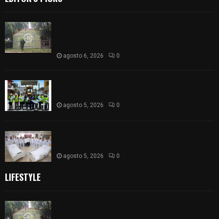
Colegio legión de honor de Tlaxcala elimina
«militarizado» de su nombre tras orden de cierre
de la SEP federal
agosto 6, 2026
0
Realiza Ayuntamiento de SPM obra de pavimento
de adoquín en barrio de San Pedro
agosto 5, 2026
0
ISSSTE entrega 242 camas hospitalarias
eléctricas a unidades médicas del país
agosto 5, 2026
0
LIFESTYLE
Colegio legión de honor de Tlaxcala elimina
«militarizado» de su nombre tras orden de cierre