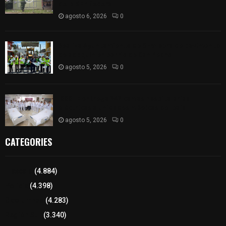
de la SEP federal
agosto 6, 2026
0
Realiza Ayuntamiento de SPM obra de pavimento
de adoquín en barrio de San Pedro
agosto 5, 2026
0
ISSSTE entrega 242 camas hospitalarias
eléctricas a unidades médicas del país
agosto 5, 2026
0
CATEGORIES
Tlaxcala
(4.884)
Policía
(4.398)
8 columnas
(4.283)
Región Sur
(3.340)