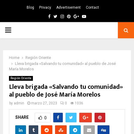
Blog
Privacy
Advertisement
Contact
Facebook
Twitter
Instagram
Pinterest
Google
Youtube
PRIMARY
MENU
Home
Región Oriente
Lleva brigada «Salvando tu comunidad» al pueblo de José
María Morelos
Región Oriente
Lleva brigada «Salvando tu comunidad»
al pueblo de José María Morelos
by
admin
marzo 27, 2023
0
1036
SHARE
0