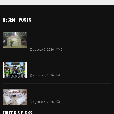
RECENT POSTS
Colegio legión de honor de Tlaxcala elimina
«militarizado» de su nombre tras orden de cierre
de la SEP federal
agosto 6, 2026
0
Realiza Ayuntamiento de SPM obra de pavimento
de adoquín en barrio de San Pedro
agosto 5, 2026
0
ISSSTE entrega 242 camas hospitalarias
eléctricas a unidades médicas del país
agosto 5, 2026
0
EDITOR'S PICKS