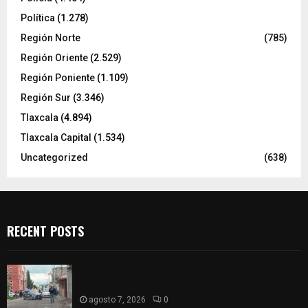
Política
(1.278)
Región Norte
(785)
Región Oriente
(2.529)
Región Poniente
(1.109)
Región Sur
(3.346)
Tlaxcala
(4.894)
Tlaxcala Capital
(1.534)
Uncategorized
(638)
RECENT POSTS
Muere hombre al interior de salón de eventos en
Apizaco
agosto 7, 2026
0