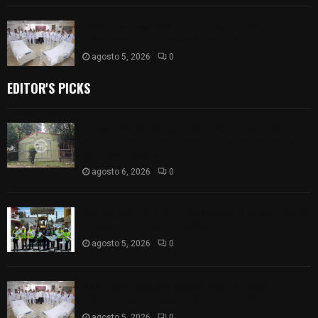
ISSSTE entrega 242 camas hospitalarias
eléctricas a unidades médicas del país
agosto 5, 2026
0
EDITOR'S PICKS
Colegio legión de honor de Tlaxcala elimina
«militarizado» de su nombre tras orden de cierre
de la SEP federal
agosto 6, 2026
0
Realiza Ayuntamiento de SPM obra de pavimento
de adoquín en barrio de San Pedro
agosto 5, 2026
0
ISSSTE entrega 242 camas hospitalarias
eléctricas a unidades médicas del país
agosto 5, 2026
0