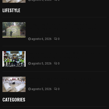
LIFESTYLE
Colegio legión de honor de Tlaxcala elimina
«militarizado» de su nombre tras orden de cierre
de la SEP federal
agosto 6, 2026
0
Realiza Ayuntamiento de SPM obra de pavimento
de adoquín en barrio de San Pedro
agosto 5, 2026
0
ISSSTE entrega 242 camas hospitalarias
eléctricas a unidades médicas del país
agosto 5, 2026
0
CATEGORIES