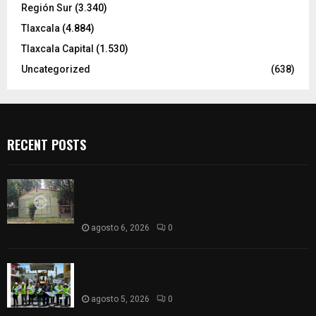
Región Sur
(3.340)
Tlaxcala
(4.884)
Tlaxcala Capital
(1.530)
Uncategorized
(638)
RECENT POSTS
Colegio legión de honor de Tlaxcala elimina
«militarizado» de su nombre tras orden de cierre
de la SEP federal
agosto 6, 2026
0
Realiza Ayuntamiento de SPM obra de pavimento
de adoquín en barrio de San Pedro
agosto 5, 2026
0