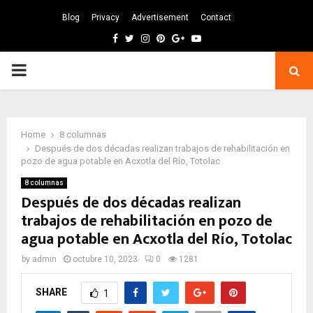
Blog
Privacy
Advertisement
Contact
Facebook
Twitter
Instagram
Pinterest
Google
Youtube
PRIMARY
MENU
Home
8 columnas
Después de dos décadas realizan trabajos de rehabilitación en
pozo de agua potable en Acxotla del Río, Totolac
8 columnas
Después de dos décadas realizan
trabajos de rehabilitación en pozo de
agua potable en Acxotla del Río, Totolac
by
admin
octubre 10, 2023
0
1281
SHARE
1