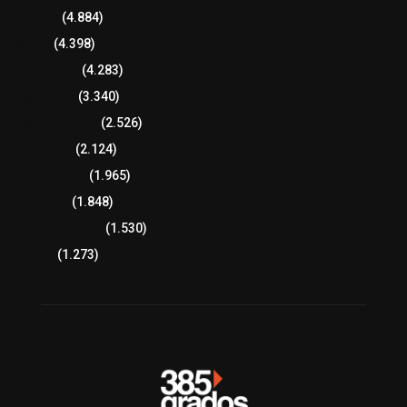
Tlaxcala
(4.884)
Policía
(4.398)
8 columnas
(4.283)
Región Sur
(3.340)
Región Oriente
(2.526)
Educación
(2.124)
Lo más leído
(1.965)
Congreso
(1.848)
Tlaxcala Capital
(1.530)
Política
(1.273)