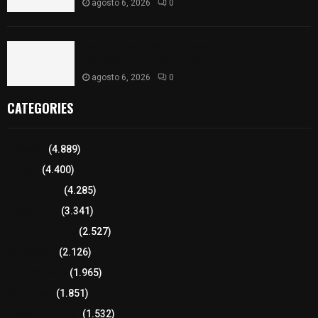
agosto 6, 2026
0
Caso Lorena Cuéllar: Estado exige rigor y fuentes
oficiales ante acusaciones sin sustento
agosto 6, 2026
0
CATEGORIES
Tlaxcala
(4.889)
Policía
(4.400)
8 columnas
(4.285)
Región Sur
(3.341)
Región Oriente
(2.527)
Educación
(2.126)
Lo más leído
(1.965)
Congreso
(1.851)
Tlaxcala Capital
(1.532)