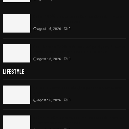
Sabor 100% tlaxcalteca: Conoce Guarda Frutz en
el Mercado de Artesanos
agosto 6, 2026
0
Caso Lorena Cuéllar: Estado exige rigor y fuentes
oficiales ante acusaciones sin sustento
agosto 6, 2026
0
LIFESTYLE
Vota ITE terna para elegir a persona Secretaria
Ejecutiva
agosto 6, 2026
0
Sabor 100% tlaxcalteca: Conoce Guarda Frutz en
el Mercado de Artesanos