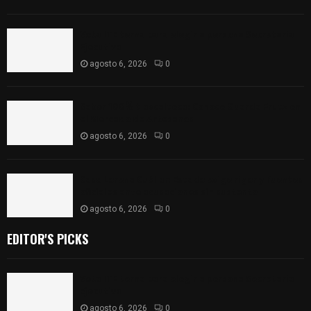
Vota ITE terna para elegir a persona Secretaria
Ejecutiva
agosto 6, 2026
0
Sabor 100% tlaxcalteca: Conoce Guarda Frutz en
el Mercado de Artesanos
agosto 6, 2026
0
Caso Lorena Cuéllar: Estado exige rigor y fuentes
oficiales ante acusaciones sin sustento
agosto 6, 2026
0
EDITOR'S PICKS
Vota ITE terna para elegir a persona Secretaria
Ejecutiva
agosto 6, 2026
0