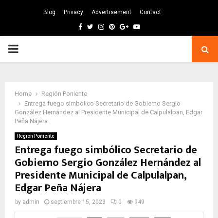
Blog
Privacy
Advertisement
Contact
Facebook
Twitter
Instagram
Pinterest
Google
Youtube
PRIMARY
MENU
Home
Región Poniente
Entrega fuego simbólico Secretario de Gobierno Sergio
González Hernández al Presidente Municipal de Calpulalpan, Edgar
Peña Nájera
Región Poniente
Entrega fuego simbólico Secretario de
Gobierno Sergio González Hernández al
Presidente Municipal de Calpulalpan,
Edgar Peña Nájera
by
admin
septiembre 15, 2023
0
949