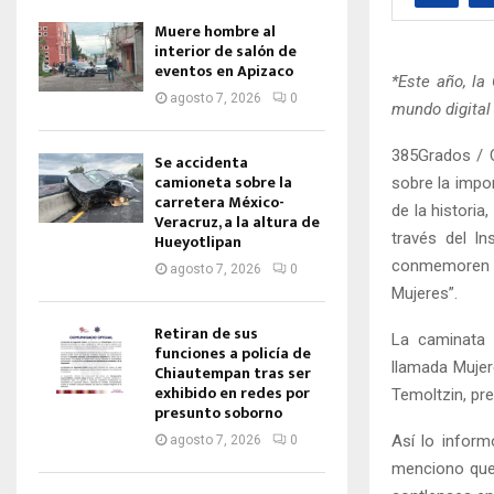
Muere hombre al
interior de salón de
eventos en Apizaco
*Este año, l
agosto 7, 2026
0
mundo digital 
385Grados / C
Se accidenta
camioneta sobre la
sobre la impo
carretera México-
de la historia
Veracruz, a la altura de
través del I
Hueyotlipan
conmemoren e
agosto 7, 2026
0
Mujeres”.
Retiran de sus
La caminata c
funciones a policía de
llamada Mujer
Chiautempan tras ser
exhibido en redes por
Temoltzin, pre
presunto soborno
Así lo inform
agosto 7, 2026
0
menciono que 