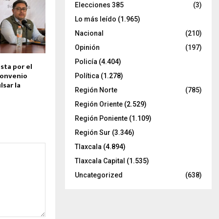
Elecciones 385
(3)
Lo más leído
(1.965)
Nacional
(210)
Opinión
(197)
Policía
(4.404)
sta por el
convenio
Política
(1.278)
lsar la
Región Norte
(785)
Región Oriente
(2.529)
Región Poniente
(1.109)
Región Sur
(3.346)
Tlaxcala
(4.894)
Tlaxcala Capital
(1.535)
Uncategorized
(638)