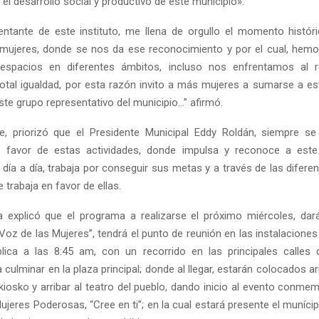
el desarrollo social y productivo de este municipio».
tante de este instituto, me llena de orgullo el momento histór
mujeres, donde se nos da ese reconocimiento y por el cual, hemo
spacios en diferentes ámbitos, incluso nos enfrentamos al r
 total igualdad, por esta razón invito a más mujeres a sumarse a es
ste grupo representativo del municipio…” afirmó.
te, priorizó que el Presidente Municipal Eddy Roldán, siempre s
 favor de estas actividades, donde impulsa y reconoce a este
día a día, trabaja por conseguir sus metas y a través de las difere
 trabaja en favor de ellas.
a explicó que el programa a realizarse el próximo miércoles, dará
oz de las Mujeres”, tendrá el punto de reunión en las instalaciones 
lica a las 8:45 am, con un recorrido en las principales calles 
 culminar en la plaza principal; donde al llegar, estarán colocados ar
kiosko y arribar al teatro del pueblo, dando inicio al evento conme
ujeres Poderosas, “Cree en ti”; en la cual estará presente el muníci