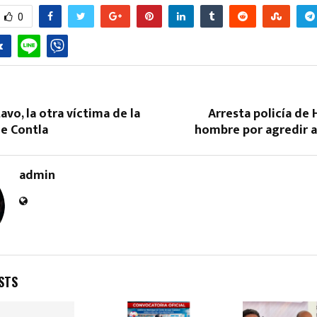
0
vo, la otra víctima de la
Arresta policía de
de Contla
hombre por agredir 
admin
STS