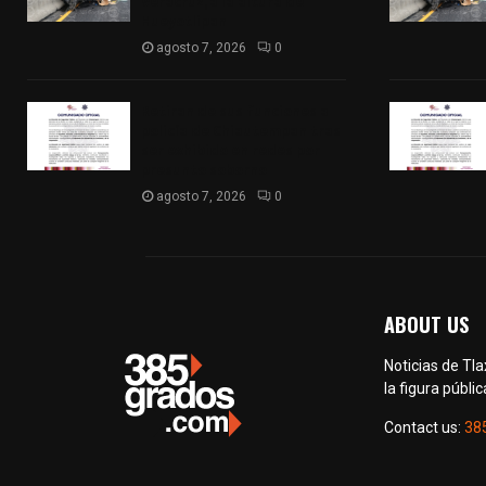
Veracruz, a la altura de
Hueyotlipan
agosto 7, 2026
0
Retiran de sus funciones a
policía de Chiautempan tras
ser exhibido en redes por
presunto soborno
agosto 7, 2026
0
ABOUT US
Noticias de Tl
la figura públic
Contact us:
38