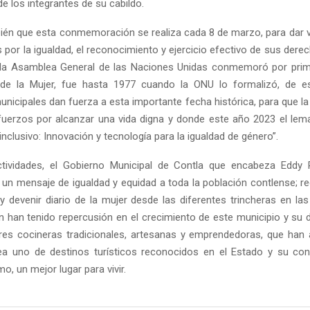
e los integrantes de su cabildo.
én que esta conmemoración se realiza cada 8 de marzo, para dar va
 por la igualdad, el reconocimiento y ejercicio efectivo de sus derec
la Asamblea General de las Naciones Unidas conmemoró por prime
l de la Mujer, fue hasta 1977 cuando la ONU lo formalizó, de e
unicipales dan fuerza a esta importante fecha histórica, para que la
fuerzos por alcanzar una vida digna y donde este año 2023 el lem
Reply
Retweet
Favorite
Reply
R
inclusivo: Innovación y tecnología para la igualdad de género”.
tividades, el Gobierno Municipal de Contla que encabeza Eddy 
 un mensaje de igualdad y equidad a toda la población contlense; r
y devenir diario de la mujer desde las diferentes trincheras en las
 han tenido repercusión en el crecimiento de este municipio y su d
es cocineras tradicionales, artesanas y emprendedoras, que han
a uno de destinos turísticos reconocidos en el Estado y su con
o, un mejor lugar para vivir.