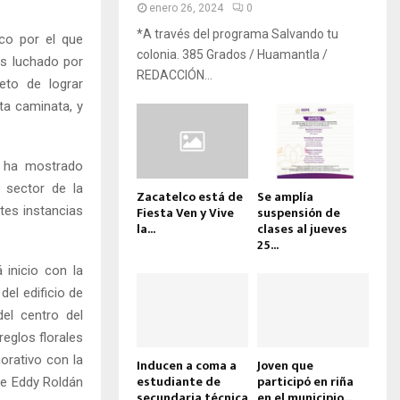
enero 26, 2024
0
*A través del programa Salvando tu
ico por el que
colonia. 385 Grados / Huamantla /
s luchado por
REDACCIÓN...
eto de lograr
ta caminata, y
e ha mostrado
 sector de la
Zacatelco está de
Se amplía
ntes instancias
Fiesta Ven y Vive
suspensión de
la...
clases al jueves
25...
 inicio con la
del edificio de
del centro del
reglos florales
morativo con la
Inducen a coma a
Joven que
estudiante de
participó en riña
pe Eddy Roldán
secundaria técnica
en el municipio...