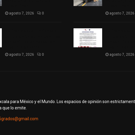
Veracruz, a la altura de
Veracruz, a la 
Hueyotlipan
Hueyotlipan
agosto 7, 2026
0
agosto 7, 2026
Retiran de sus funciones a
Retiran de sus
policía de Chiautempan tras
policía de Chi
ser exhibido en redes por
ser exhibido en
presunto soborno
presunto sobo
agosto 7, 2026
0
agosto 7, 2026
axcala para México y el Mundo. Los espacios de opinión son estrictamen
a que lo emite.
5grados@gmail.com