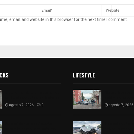
me, email, and website in this browser for the next time I comment.
ICKS
LIFESTYLE
Muere hombre al interior de
Muere hombre a
salón de eventos en Apizaco
salón de event
agosto 7, 2026
0
agosto 7, 2026
Se accidenta camioneta
Se accidenta 
sobre la carretera México-
sobre la carre