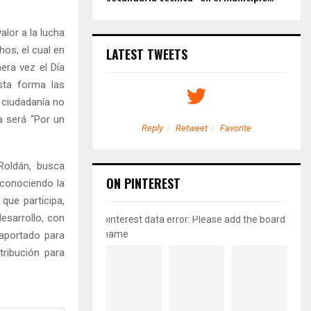
lor a la lucha
hos; el cual en
LATEST TWEETS
ra vez el Día
sta forma las
 ciudadanía no
a será “Por un
etweet
Favorite
Reply
Retweet
Favorite
Roldán, busca
ON PINTEREST
econociendo la
 que participa,
esarrollo, con
pinterest data error: Please add the board
name
 aportado para
tribución para