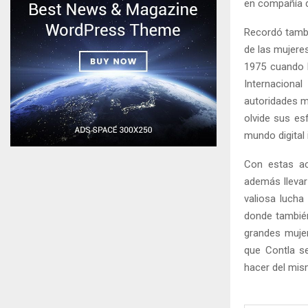
en compañía d
Recordó tambi
de las mujeres
1975 cuando 
Internaciona
autoridades m
olvide sus es
mundo digital 
Con estas ac
además llevar
valiosa lucha 
donde también
grandes mujer
que Contla se
hacer del mism