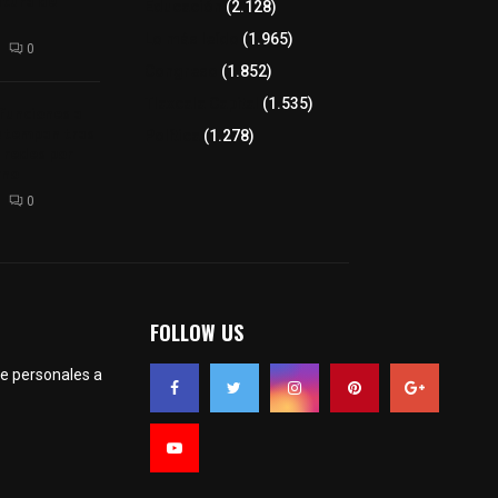
altura de
Educación
(2.128)
Lo más leído
(1.965)
0
Congreso
(1.852)
Tlaxcala Capital
(1.535)
 funciones a
autempan tras
Política
(1.278)
 redes por
rno
0
FOLLOW US
te personales a