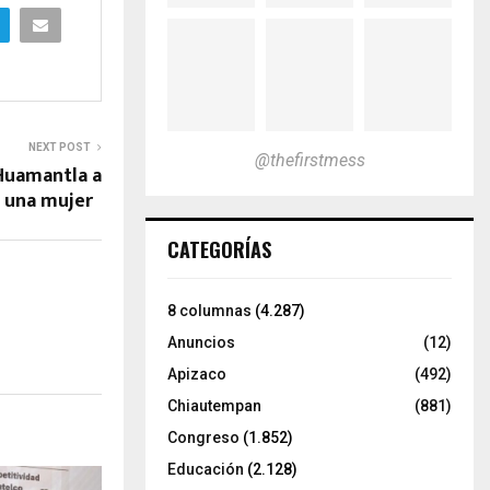
NEXT POST
@thefirstmess
 Huamantla a
a una mujer
CATEGORÍAS
8 columnas
(4.287)
Anuncios
(12)
Apizaco
(492)
Chiautempan
(881)
Congreso
(1.852)
Educación
(2.128)