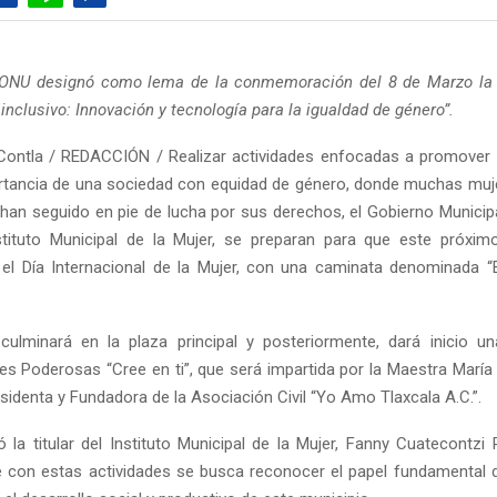
a ONU designó como lema de la conmemoración del 8 de Marzo la f
inclusivo: Innovación y tecnología para la igualdad de género”.
ontla / REDACCIÓN / Realizar actividades enfocadas a promover 
rtancia de una sociedad con equidad de género, donde muchas muje
, han seguido en pie de lucha por sus derechos, el Gobierno Municip
nstituto Municipal de la Mujer, se preparan para que este próxi
l Día Internacional de la Mujer, con una caminata denominada “
ulminará en la plaza principal y posteriormente, dará inicio u
es Poderosas “Cree en ti”, que será impartida por la Maestra María 
sidenta y Fundadora de la Asociación Civil “Yo Amo Tlaxcala A.C.”.
ó la titular del Instituto Municipal de la Mujer, Fanny Cuatecontzi
con estas actividades se busca reconocer el papel fundamental 