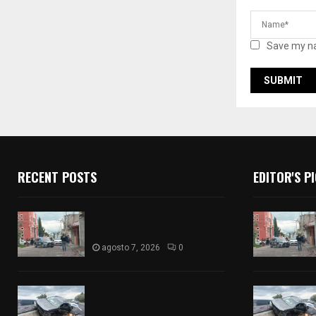
Save my na
RECENT POSTS
EDITOR'S P
Muere hombre al interior de
salón de eventos en Apizaco
agosto 7, 2026
0
Se accidenta camioneta
sobre la carretera México-