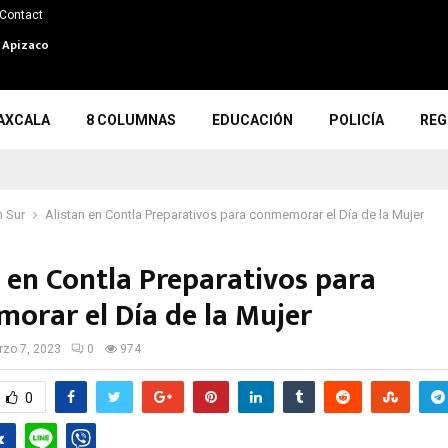
Contact
n Apizaco
AXCALA
8 COLUMNAS
EDUCACIÓN
POLICÍA
REG
 Sur
Alistan en Contla Preparativos para conmemorar el Día de la Mujer
n en Contla Preparativos para
orar el Día de la Mujer
zo 7, 2023
0
974
0