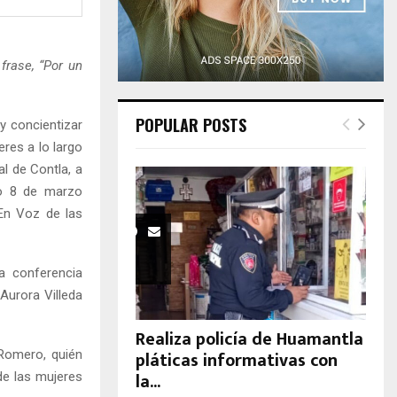
H
rase, “Por un
POPULAR POSTS
y concientizar
res a lo largo
al de Contla, a
mo 8 de marzo
En Voz de las
na conferencia
Aurora Villeda
Realiza policía de Huamantla
pláticas informativas con
 Romero, quién
la...
de las mujeres