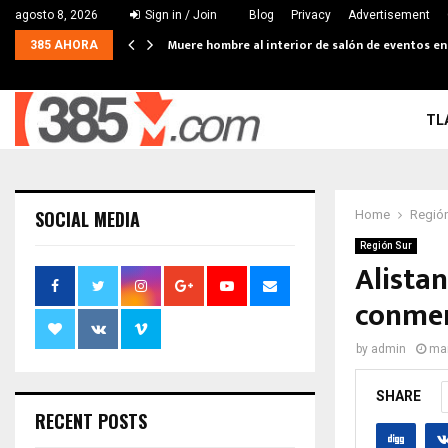
agosto 8, 2026
Sign in / Join
Blog
Privacy
Advertisement
Muere hombre al interior de salón de eventos e
385 AHORA
TL
SOCIAL MEDIA
Home
Región
Región Sur
Alista
conmem
by
admin
mar
SHARE
RECENT POSTS