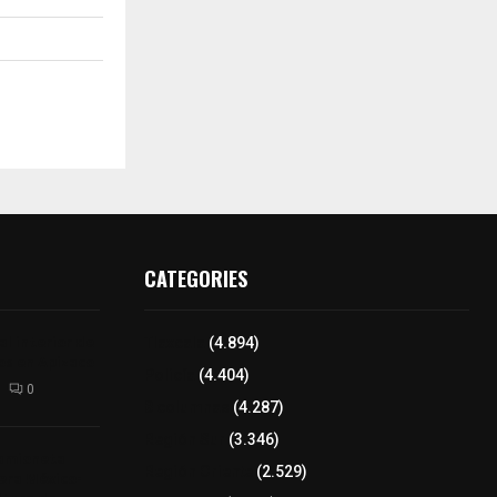
CATEGORIES
l interior de
Tlaxcala
(4.894)
os en Apizaco
Policía
(4.404)
0
8 columnas
(4.287)
Región Sur
(3.346)
camioneta
Región Oriente
(2.529)
tera México-