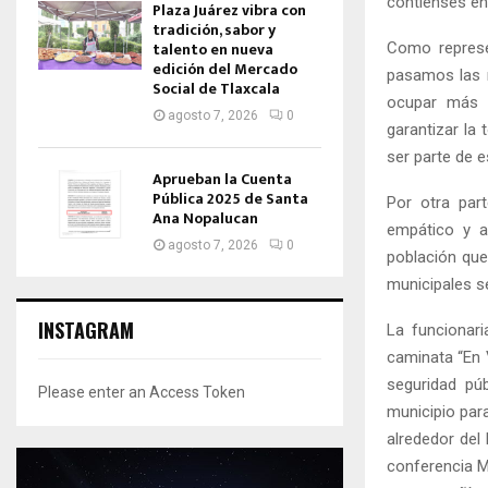
contlenses en 
Plaza Juárez vibra con
tradición, sabor y
talento en nueva
Como represen
edición del Mercado
pasamos las 
Social de Tlaxcala
ocupar más e
agosto 7, 2026
0
garantizar la
ser parte de e
Aprueban la Cuenta
Pública 2025 de Santa
Por otra par
Ana Nopalucan
empático y a
agosto 7, 2026
0
población que 
municipales se
INSTAGRAM
La funcionari
caminata “En V
seguridad púb
Please enter an Access Token
municipio para
alrededor del 
conferencia M