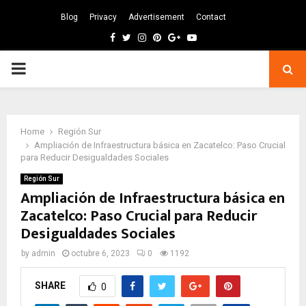
Blog
Privacy
Advertisement
Contact
Facebook
Twitter
Instagram
Pinterest
Google
Youtube
PRIMARY
MENU
Home
Región Sur
Ampliación de Infraestructura básica en Zacatelco: Paso Crucial
para Reducir Desigualdades Sociales
Región Sur
Ampliación de Infraestructura básica en
Zacatelco: Paso Crucial para Reducir
Desigualdades Sociales
by
admin
octubre 6, 2023
0
1192
SHARE
0