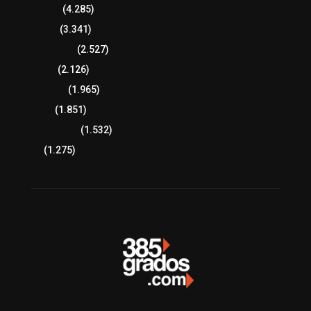
8 columnas
(4.285)
Región Sur
(3.341)
Región Oriente
(2.527)
Educación
(2.126)
Lo más leído
(1.965)
Congreso
(1.851)
Tlaxcala Capital
(1.532)
Política
(1.275)