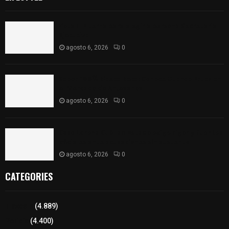
Vota ITE terna para elegir a persona Secretaria
Ejecutiva
agosto 6, 2026
0
Sabor 100% tlaxcalteca: Conoce Guarda Frutz en
el Mercado de Artesanos
agosto 6, 2026
0
Caso Lorena Cuéllar: Estado exige rigor y fuentes
oficiales ante acusaciones sin sustento
agosto 6, 2026
0
CATEGORIES
Tlaxcala
(4.889)
Policía
(4.400)