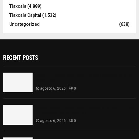
Tlaxcala
(4.889)
Tlaxcala Capital
(1.532)
Uncategorized
(638)
RECENT POSTS
Vota ITE terna para elegir a persona Secretaria
Ejecutiva
agosto 6, 2026
0
Sabor 100% tlaxcalteca: Conoce Guarda Frutz en
el Mercado de Artesanos
agosto 6, 2026
0