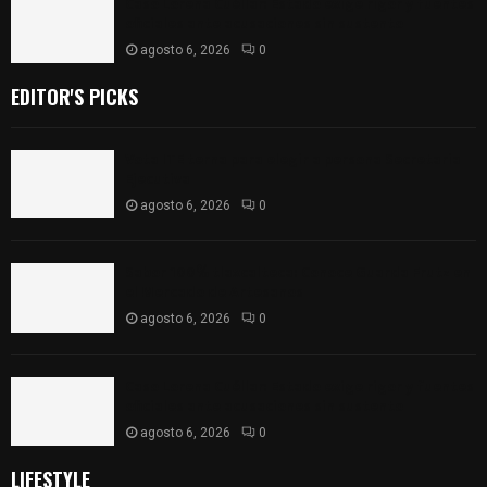
Caso Lorena Cuéllar: Estado exige rigor y fuentes
oficiales ante acusaciones sin sustento
agosto 6, 2026
0
EDITOR'S PICKS
Vota ITE terna para elegir a persona Secretaria
Ejecutiva
agosto 6, 2026
0
Sabor 100% tlaxcalteca: Conoce Guarda Frutz en
el Mercado de Artesanos
agosto 6, 2026
0
Caso Lorena Cuéllar: Estado exige rigor y fuentes
oficiales ante acusaciones sin sustento
agosto 6, 2026
0
LIFESTYLE