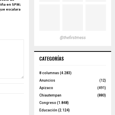
riña en SPM;
que escalara
@thefirstmess
CATEGORÍAS
8 columnas
(4.283)
Anuncios
(12)
Apizaco
(491)
Chiautempan
(880)
Congreso
(1.848)
Educación
(2.124)