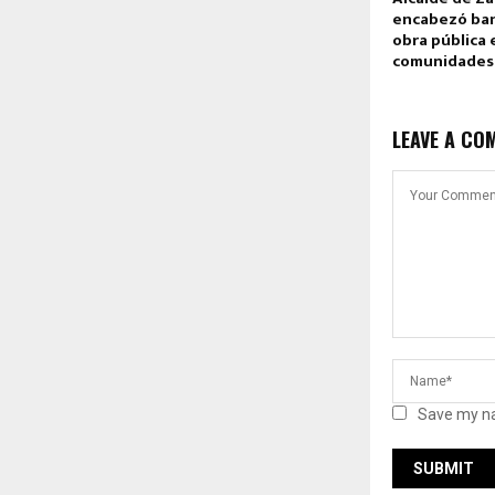
encabezó ba
obra pública 
comunidades
LEAVE A CO
Save my na