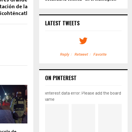
tación de la
icohténcatl
LATEST TWEETS
etweet
Favorite
Reply
Retweet
Favorite
ON PINTEREST
pinterest data error: Please add the board
name
ocolo de