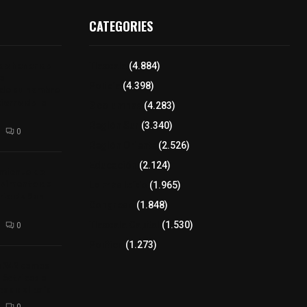
CATEGORIES
 de honor de
Tlaxcala
(4.884)
na
Policía
(4.398)
 de su nombre
ierre de la
8 columnas
(4.283)
Región Sur
(3.340)
0
Región Oriente
(2.526)
Educación
(2.124)
amiento de
avimento de
Lo más leído
(1.965)
rio de San
Congreso
(1.848)
Tlaxcala Capital
(1.530)
0
Política
(1.273)
a 242 camas
léctricas a
as del país
0