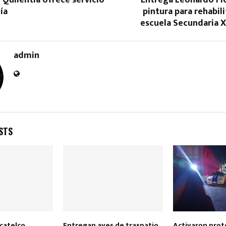
gía
pintura para rehabili
escuela Secundaria X
admin
Reply
Retweet
Favorite
Reply
R
STS
catelco
Entregan aves de traspatio
Activaron prot