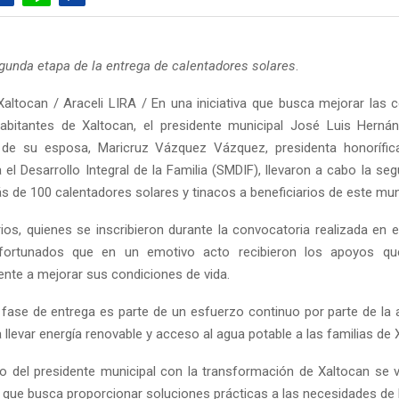
egunda etapa de la entrega de calentadores solares
.
altocan / Araceli LIRA / En una iniciativa que busca mejorar las 
habitantes de Xaltocan, el presidente municipal José Luis Herná
e su esposa, Maricruz Vázquez Vázquez, presidenta honorífic
 el Desarrollo Integral de la Familia (SMDIF), llevaron a cabo la s
s de 100 calentadores solares y tinacos a beneficiarios de este muni
ios, quienes se inscribieron durante la convocatoria realizada en e
fortunados que en un emotivo acto recibieron los apoyos que
ente a mejorar sus condiciones de vida.
fase de entrega es parte de un esfuerzo continuo por parte de la 
 llevar energía renovable y acceso al agua potable a las familias de 
 del presidente municipal con la transformación de Xaltocan se v
a, que busca proporcionar soluciones prácticas a las necesidades de