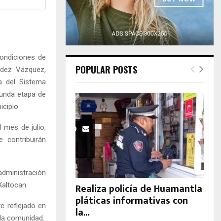
H
condiciones de
POPULAR POSTS
ndez Vázquez,
a del Sistema
egunda etapa de
cipio.
l mes de julio,
 contribuirán
administración
Xaltocan.
Realiza policía de Huamantla
pláticas informativas con
e reflejado en
la...
 la comunidad.