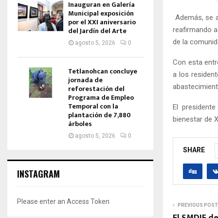
Inauguran en Galería
Municipal exposición
Además, se an
por el XXI aniversario
reafirmando a
del Jardín del Arte
de la comunid
agosto 5, 2026
0
Con esta entr
Tetlanohcan concluye
a los residen
jornada de
abastecimient
reforestación del
Programa de Empleo
Temporal con la
El president
plantación de 7,880
bienestar de X
árboles
agosto 5, 2026
0
SHARE
INSTAGRAM
Please enter an Access Token
PREVIOUS POST
El SMDIF de