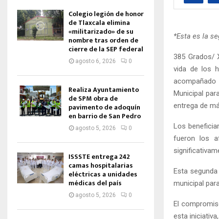
Colegio legión de honor
de Tlaxcala elimina
«militarizado» de su
*Esta es la s
nombre tras orden de
cierre de la SEP federal
385 Grados/ X
agosto 6, 2026
0
vida de los 
acompañado d
Realiza Ayuntamiento
Municipal para
de SPM obra de
entrega de má
pavimento de adoquín
en barrio de San Pedro
Los beneficiar
agosto 5, 2026
0
fueron los a
significativam
ISSSTE entrega 242
camas hospitalarias
Esta segunda 
eléctricas a unidades
médicas del país
municipal para
agosto 5, 2026
0
El compromiso
esta iniciativ