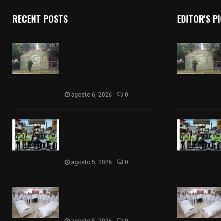
RECENT POSTS
EDITOR'S P
Colegio legión de honor de
Tlaxcala elimina
«militarizado» de su nombre
tras orden de cierre de la
SEP federal
agosto 6, 2026
0
Realiza Ayuntamiento de
SPM obra de pavimento de
adoquín en barrio de San
Pedro
agosto 5, 2026
0
ISSSTE entrega 242 camas
hospitalarias eléctricas a
unidades médicas del país
agosto 5, 2026
0