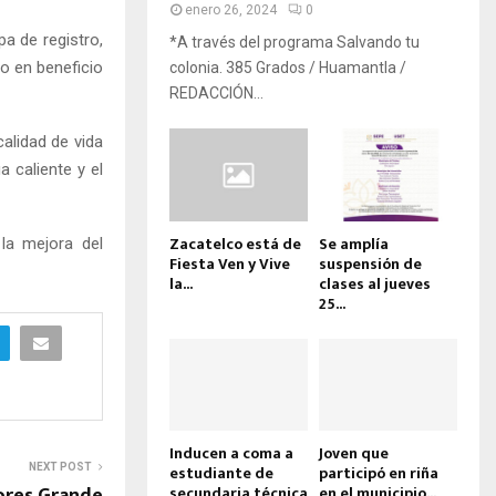
enero 26, 2024
0
a de registro,
*A través del programa Salvando tu
o en beneficio
colonia. 385 Grados / Huamantla /
REDACCIÓN...
alidad de vida
 caliente y el
Zacatelco está de
Se amplía
la mejora del
Fiesta Ven y Vive
suspensión de
la...
clases al jueves
25...
Inducen a coma a
Joven que
NEXT POST
estudiante de
participó en riña
ores Grande
secundaria técnica
en el municipio...