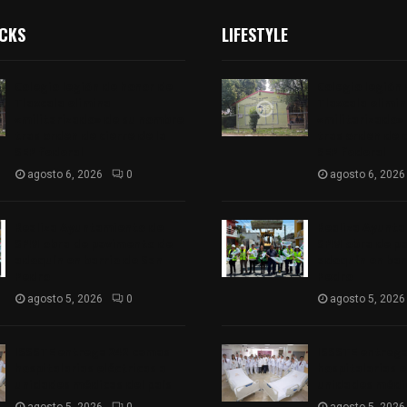
ICKS
LIFESTYLE
Colegio legión de honor de
Colegio legión
Tlaxcala elimina
Tlaxcala elimi
«militarizado» de su nombre
«militarizado»
tras orden de cierre de la
tras orden de c
SEP federal
SEP federal
agosto 6, 2026
0
agosto 6, 2026
Realiza Ayuntamiento de
Realiza Ayunt
SPM obra de pavimento de
SPM obra de p
adoquín en barrio de San
adoquín en bar
Pedro
Pedro
agosto 5, 2026
0
agosto 5, 2026
ISSSTE entrega 242 camas
ISSSTE entreg
hospitalarias eléctricas a
hospitalarias e
unidades médicas del país
unidades médic
agosto 5, 2026
0
agosto 5, 2026