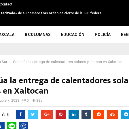
Contact
itarizado» de su nombre tras orden de cierre de la SEP federal
AXCALA
8 COLUMNAS
EDUCACIÓN
POLICÍA
REG
 Sur
Continúa la entrega de calentadores solares y tinacos en Xaltocan
úa la entrega de calentadores sola
s en Xaltocan
ubre 7, 2023
0
885
0