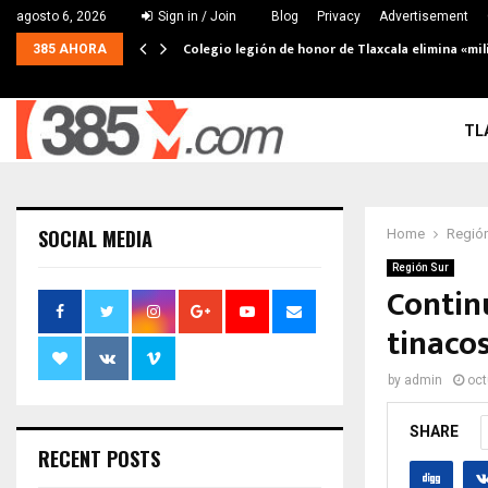
agosto 6, 2026
Sign in / Join
Blog
Privacy
Advertisement
Colegio legión de honor de Tlaxcala elimina «mil
385 AHORA
TL
SOCIAL MEDIA
Home
Región
Región Sur
Contin
tinaco
by
admin
oct
SHARE
RECENT POSTS