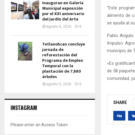
Inauguran en Galería
Municipal exposición
“Este program
por el XXI aniversario
alimento de c
del Jardín del Arte
se ayuda al su
agosto 5, 2026
0
Pablo Angulo H
Impulso Agrop
Tetlanohcan concluye
jornada de
municipio de T
reforestación del
Programa de Empleo
«Es gratifican
Temporal con la
plantación de 7,880
de 58 paquete
árboles
comunidad, ya
agosto 5, 2026
0
SHARE
INSTAGRAM
Please enter an Access Token