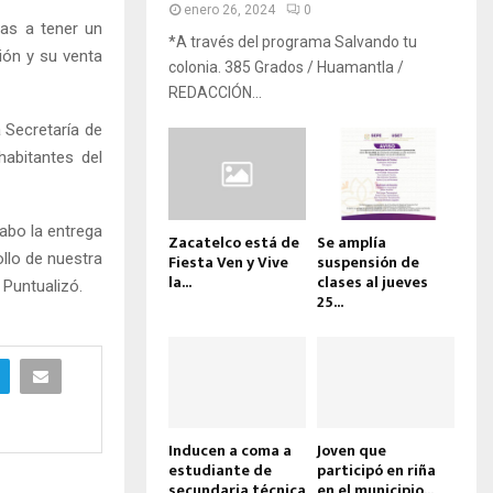
enero 26, 2024
0
ias a tener un
*A través del programa Salvando tu
ión y su venta
colonia. 385 Grados / Huamantla /
REDACCIÓN...
a Secretaría de
habitantes del
cabo la entrega
Zacatelco está de
Se amplía
llo de nuestra
Fiesta Ven y Vive
suspensión de
la...
clases al jueves
Puntualizó.
25...
Inducen a coma a
Joven que
estudiante de
participó en riña
secundaria técnica
en el municipio...