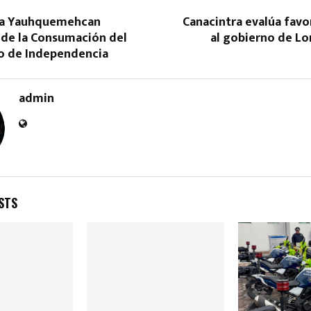
a Yauhquemehcan
Canacintra evalúa fav
 de la Consumación del
al gobierno de Lo
o de Independencia
admin
Reply
Retweet
Favorite
Reply
R
STS