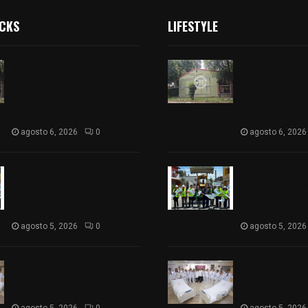
ICKS
LIFESTYLE
Colegio legión de honor de
Colegio legión
Tlaxcala elimina
Tlaxcala elimi
«militarizado» de su nombre
«militarizado»
tras orden de cierre de la
tras orden de c
SEP federal
SEP federal
agosto 6, 2026
0
agosto 6, 2026
Realiza Ayuntamiento de
Realiza Ayunt
SPM obra de pavimento de
SPM obra de p
adoquín en barrio de San
adoquín en bar
Pedro
Pedro
agosto 5, 2026
0
agosto 5, 2026
ISSSTE entrega 242 camas
ISSSTE entreg
hospitalarias eléctricas a
hospitalarias e
unidades médicas del país
unidades médic
agosto 5, 2026
0
agosto 5, 2026