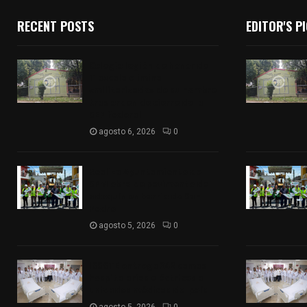
RECENT POSTS
EDITOR'S P
Colegio legión de honor de
Tlaxcala elimina
«militarizado» de su nombre
tras orden de cierre de la
SEP federal
agosto 6, 2026
0
Realiza Ayuntamiento de
SPM obra de pavimento de
adoquín en barrio de San
Pedro
agosto 5, 2026
0
ISSSTE entrega 242 camas
hospitalarias eléctricas a
unidades médicas del país
agosto 5, 2026
0