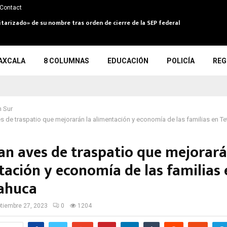
Contact
itarizado» de su nombre tras orden de cierre de la SEP federal
AXCALA
8 COLUMNAS
EDUCACIÓN
POLICÍA
REG
 Sur
s de traspatio que mejorarán la alimentación y economía de las familias en Te
an aves de traspatio que mejorará
tación y economía de las familias 
lahuca
tiembre 27, 2023
0
1204