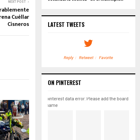
NEXT POST
orablemente
rena Cuéllar
Cisneros
LATEST TWEETS
etweet
Favorite
Reply
Retweet
Favorite
ON PINTEREST
pinterest data error: Please add the board
name