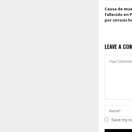
Causa de mu
fallecido en 
por cirrosis h
LEAVE A CO
Save my na