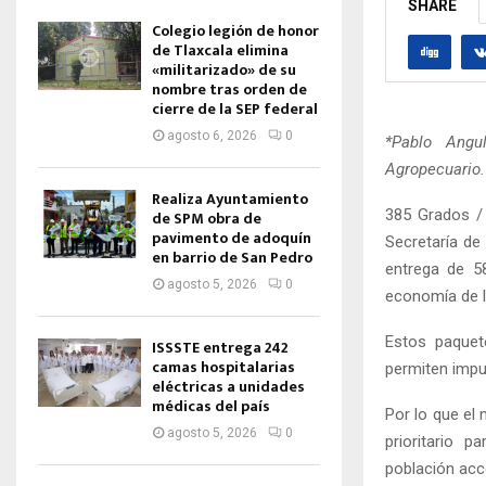
SHARE
Colegio legión de honor
de Tlaxcala elimina
«militarizado» de su
nombre tras orden de
cierre de la SEP federal
agosto 6, 2026
0
*Pablo Angu
Agropecuario.
Realiza Ayuntamiento
385 Grados / 
de SPM obra de
pavimento de adoquín
Secretaría de
en barrio de San Pedro
entrega de 58
agosto 5, 2026
0
economía de la
Estos paquet
ISSSTE entrega 242
camas hospitalarias
permiten impul
eléctricas a unidades
médicas del país
Por lo que el
agosto 5, 2026
0
prioritario 
población acce