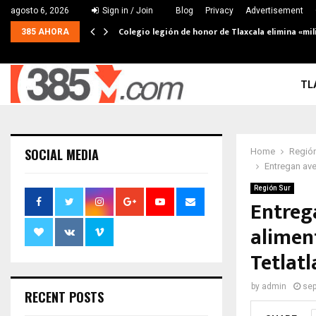
agosto 6, 2026
Sign in / Join
Blog
Privacy
Advertisement
Colegio legión de honor de Tlaxcala elimina «mil
385 AHORA
TL
SOCIAL MEDIA
Home
Región
Entregan ave
Región Sur
Entreg
alimen
Tetlat
by
admin
sep
RECENT POSTS