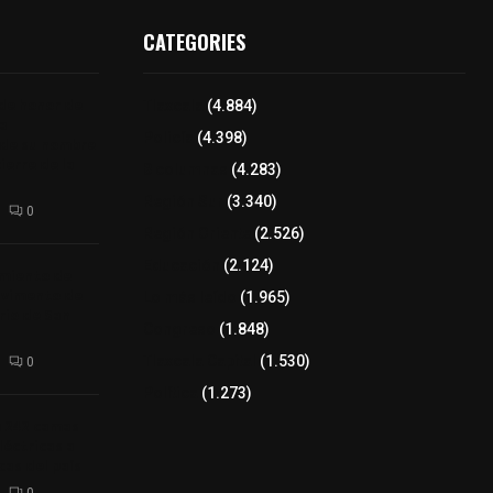
CATEGORIES
 de honor de
Tlaxcala
(4.884)
na
Policía
(4.398)
 de su nombre
ierre de la
8 columnas
(4.283)
Región Sur
(3.340)
0
Región Oriente
(2.526)
Educación
(2.124)
amiento de
avimento de
Lo más leído
(1.965)
rio de San
Congreso
(1.848)
Tlaxcala Capital
(1.530)
0
Política
(1.273)
a 242 camas
léctricas a
as del país
0