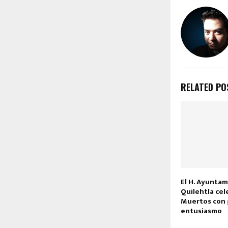
RELATED PO
El H. Ayunta
Quilehtla cel
Muertos con 
entusiasmo