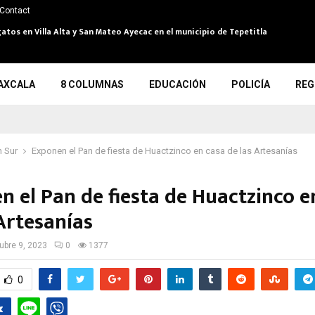
Contact
atos en Villa Alta y San Mateo Ayecac en el municipio de Tepetitla
AXCALA
8 COLUMNAS
EDUCACIÓN
POLICÍA
REG
 Sur
Exponen el Pan de fiesta de Huactzinco en casa de las Artesanías
n el Pan de fiesta de Huactzinco e
 Artesanías
ubre 9, 2023
0
1377
0