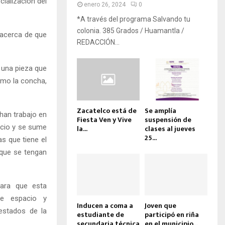
ialización del
enero 26, 2024
0
*A través del programa Salvando tu
colonia. 385 Grados / Huamantla /
o acerca de que
REDACCIÓN...
 una pieza que
omo la concha,
Zacatelco está de
Se amplía
 han trabajo en
Fiesta Ven y Vive
suspensión de
acio y se sume
la...
clases al jueves
25...
s que tiene el
 que se tengan
para que esta
te espacio y
Inducen a coma a
Joven que
estados de la
estudiante de
participó en riña
secundaria técnica
en el municipio...