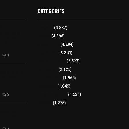
CATEGORIES
aña de
Tlaxcala
(4.887)
de perros y
Policía
(4.398)
Alta y San
n el
8 columnas
(4.284)
epetitla
Región Sur
(3.341)
0
Región Oriente
(2.527)
Educación
(2.125)
 de Disciplina
 a jueces
Lo más leído
(1.965)
arte del
Congreso
(1.849)
luación
Tlaxcala Capital
(1.531)
0
Política
(1.275)
adron de
icipio de
0