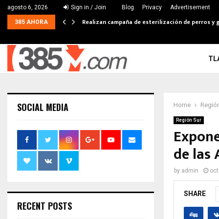
agosto 6, 2026
Sign in / Join
Blog
Privacy
Advertisement
Realizan campaña de esterilización de perros y g
385 AHORA
TL
SOCIAL MEDIA
Home
Región
Región Sur
Expone
de las
by
admin
oct
SHARE
RECENT POSTS