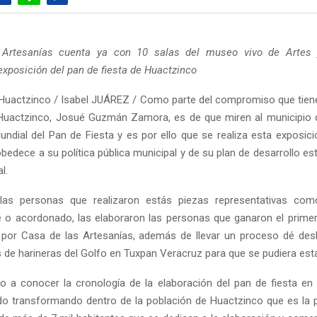
Artesanías cuenta ya con 10 salas del museo vivo de Artes 
exposición del pan de fiesta de Huactzinco
Huactzinco / Isabel JUÁREZ / Como parte del compromiso que tiene
 Huactzinco, Josué Guzmán Zamora, es de que miren al municipio 
dial del Pan de Fiesta y es por ello que se realiza esta exposic
bedece a su política pública municipal y de su plan de desarrollo e
l.
las personas que realizaron estás piezas representativas como
 o acordonado, las elaboraron las personas que ganaron el prime
 por Casa de las Artesanías, además de llevar un proceso dé des
s de harineras del Golfo en Tuxpan Veracruz para que se pudiera est
o a conocer la cronología de la elaboración del pan de fiesta en 
o transformando dentro de la población de Huactzinco que es la 