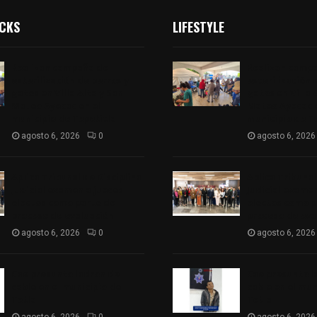
ICKS
LIFESTYLE
Realizan campaña de
Realizan camp
esterilización de perros y
esterilización 
gatos en Villa Alta y San
gatos en Villa 
Mateo Ayecac en el
Mateo Ayecac e
municipio de Tepetitla
municipio de T
agosto 6, 2026
0
agosto 6, 2026
Aplica Tribunal de Disciplina
Aplica Tribunal
Judicial examen a jueces
Judicial examen
electos como parte del
electos como p
proceso de evaluación
proceso de eva
agosto 6, 2026
0
agosto 6, 2026
Cae presunto ladron de
Cae presunto l
cable en el municipio de
cable en el mun
Tetla
Tetla
agosto 6, 2026
0
agosto 6, 2026