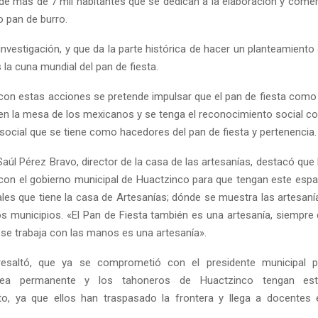
e más de 7 mil habitantes que se dedican a la elaboración y comerc
o pan de burro.
investigación, y que da la parte histórica de hacer un planteamient
la cuna mundial del pan de fiesta.
on estas acciones se pretende impulsar que el pan de fiesta como
en la mesa de los mexicanos y se tenga el reconocimiento social c
 social que se tiene como hacedores del pan de fiesta y pertenencia.
Saúl Pérez Bravo, director de la casa de las artesanías, destacó que
con el gobierno municipal de Huactzinco para que tengan este esp
ales que tiene la casa de Artesanías; dónde se muestra las artesanía
os municipios. «El Pan de Fiesta también es una artesanía, siempre
 se trabaja con las manos es una artesanía».
esaltó, que ya se comprometió con el presidente municipal 
sea permanente y los tahoneros de Huactzinco tengan es
to, ya que ellos han traspasado la frontera y llega a docentes 