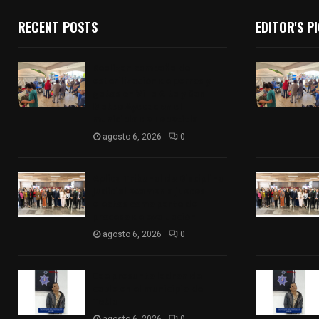
RECENT POSTS
EDITOR'S P
Realizan campaña de
esterilización de perros y
gatos en Villa Alta y San
Mateo Ayecac en el
municipio de Tepetitla
agosto 6, 2026
0
Aplica Tribunal de Disciplina
Judicial examen a jueces
electos como parte del
proceso de evaluación
agosto 6, 2026
0
Cae presunto ladron de
cable en el municipio de
Tetla
agosto 6, 2026
0