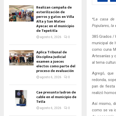
Realizan campaña de
esterilización de
perros y gatos en Villa
*La casa de 
Alta y San Mateo
Ayecac en el municipio
Populares, la 
de Tepetitla
385 Grados / 
agosto 6, 2026
0
municipal de
como cuna Mun
Aplica Tribunal de
Artesanías y o
Disciplina Judicial
examen a jueces
al tema cultura
electos como parte del
proceso de evaluación
Agregó, que 
agosto 6, 2026
0
redonda, sope
pan de fiesta
Cae presunto ladron de
realizó horno
cable en el municipio de
Tetla
Así mismo, di
agosto 6, 2026
0
como se va id