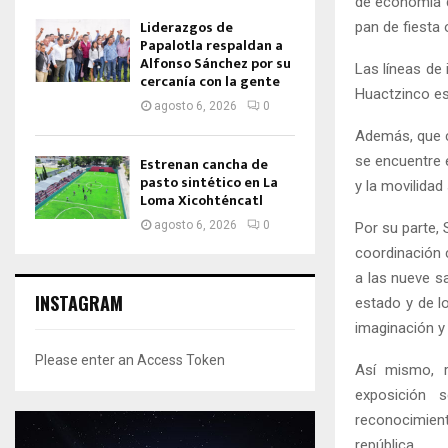
de economía d
Liderazgos de
pan de fiesta 
Papalotla respaldan a
Alfonso Sánchez por su
Las líneas de 
cercanía con la gente
Huactzinco es 
agosto 6, 2026
0
Además, que c
se encuentre 
Estrenan cancha de
pasto sintético en La
y la movilidad
Loma Xicohténcatl
agosto 6, 2026
0
Por su parte, 
coordinación 
a las nueve s
INSTAGRAM
estado y de l
imaginación y
Please enter an Access Token
Así mismo, r
exposición 
reconocimien
república.