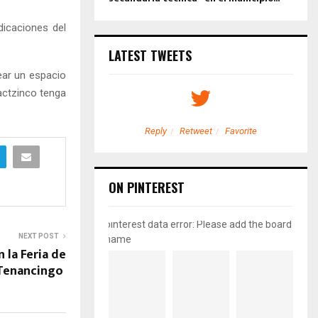
dicaciones del
LATEST TWEETS
ear un espacio
actzinco tenga
etweet
Favorite
Reply
Retweet
Favorite
ON PINTEREST
pinterest data error: Please add the board
NEXT POST
name
 la Feria de
Tenancingo