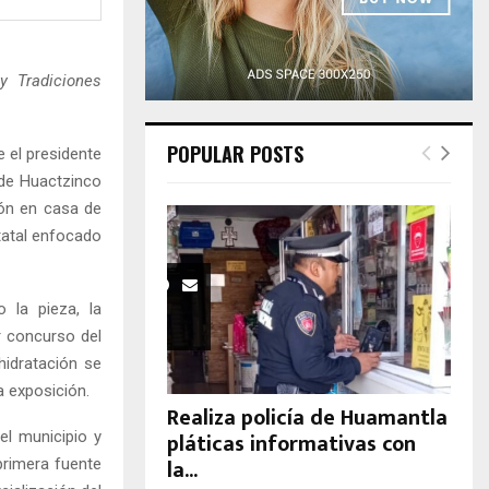
H
y Tradiciones
POPULAR POSTS
 el presidente
de Huactzinco
ión en casa de
statal enfocado
 la pieza, la
r concurso del
hidratación se
a exposición.
Realiza policía de Huamantla
pláticas informativas con
el municipio y
la...
primera fuente