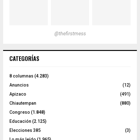
@thefirstmess
CATEGORÍAS
8 columnas
(4.283)
Anuncios
(12)
Apizaco
(491)
Chiautempan
(880)
Congreso
(1.848)
Educación
(2.125)
Elecciones 385
(3)
Lo más leído
(1.965)