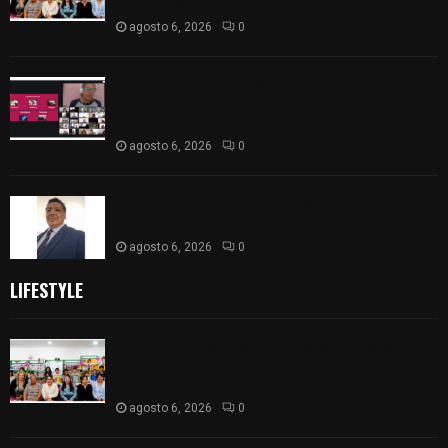
Tlaltelulco
agosto 6, 2026
0
La UATx propicia la reflexión sobre los nuevos
desafíos del acompañamiento tutorial por parte
del docente
agosto 6, 2026
0
Del comercio a la política: José Víctor Rendón
busca un cambio para Zitlaltepec
agosto 6, 2026
0
LIFESTYLE
Concluye con éxito el Curso de Verano 2026 de
la Biblioteca Municipal de La Magdalena
Tlaltelulco
agosto 6, 2026
0