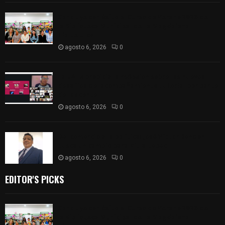
Concluye con éxito el Curso de Verano 2026 de
la Biblioteca Municipal de La Magdalena
Tlaltelulco
agosto 6, 2026
0
La UATx propicia la reflexión sobre los nuevos
desafíos del acompañamiento tutorial por parte
del docente
agosto 6, 2026
0
Del comercio a la política: José Víctor Rendón
busca un cambio para Zitlaltepec
agosto 6, 2026
0
EDITOR'S PICKS
Concluye con éxito el Curso de Verano 2026 de
la Biblioteca Municipal de La Magdalena