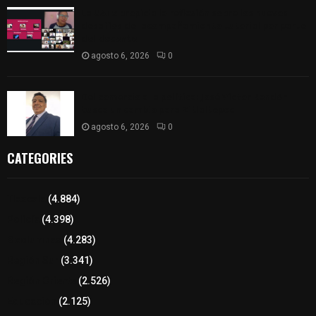
La UATx propicia la reflexión sobre los nuevos
desafíos del acompañamiento tutorial por parte
del docente
agosto 6, 2026
0
Del comercio a la política: José Víctor Rendón
busca un cambio para Zitlaltepec
agosto 6, 2026
0
CATEGORIES
Tlaxcala
(4.884)
Policía
(4.398)
8 columnas
(4.283)
Región Sur
(3.341)
Región Oriente
(2.526)
Educación
(2.125)