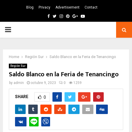
Blog
Privacy
Advertisement
Contact
Facebook
Twitter
Instagram
Pinterest
Google
Youtube
PRIMARY
MENU
Home
Región Sur
Saldo Blanco en la Feria de Tenancingo
Región Sur
Saldo Blanco en la Feria de Tenancingo
by
admin
octubre 9, 2023
0
1259
SHARE
0