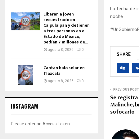
La fecha de i
Liberan a joven
noche.
secuestrado en
Calpulalpan y detienen
#UnGobierno
a tres personas en el
Estado de México;
pedían 7 millones de...
agosto 8, 2026
0
SHARE
Captan halo solar en
Tlaxcala
agosto 8, 2026
0
PREVIOUS POST
Se registra
Malinche, b
INSTAGRAM
sofocarlo
Please enter an Access Token