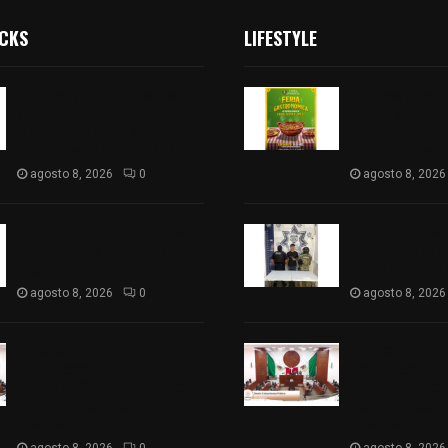
ICKS
LIFESTYLE
Sabores y tradiciones se
Sabores y trad
suman a la feria
suman a la feri
Internacional del Arte
Internacional d
Efímero y de la Dalia 2026
Efímero y de la
agosto 8, 2026
0
agosto 8, 2026
Detienen en Apizaco a joven
Detienen en Ap
por presunta portación
por presunta p
ilegal de arma de fuego
ilegal de arma
agosto 8, 2026
0
agosto 8, 2026
𝗔𝗣𝗥𝗢𝗕𝗔𝗗𝗔 | 𝗘𝗹
𝗔𝗣𝗥𝗢𝗕𝗔𝗗𝗔 | 
𝗖𝗼𝗻𝗴𝗿𝗲𝘀𝗼 𝗱𝗲 𝗧𝗹𝗮𝘅𝗰𝗮𝗹𝗮
𝗖𝗼𝗻𝗴𝗿𝗲𝘀𝗼 𝗱𝗲 
𝗮𝘃𝗮𝗹𝗮 𝗹𝗮 𝗖𝘂𝗲𝗻𝘁𝗮 𝗣ú𝗯𝗹𝗶𝗰𝗮
𝗮𝘃𝗮𝗹𝗮 𝗹𝗮 𝗖𝘂𝗲
𝟮𝟬𝟮𝟱 𝗱𝗲 𝗖𝗼𝗻𝘁𝗹𝗮 𝗱𝗲 𝗝𝘂𝗮𝗻
𝟮𝟬𝟮𝟱 𝗱𝗲 𝗖𝗼𝗻𝘁
𝗖𝘂𝗮𝗺𝗮𝘁𝘇𝗶
𝗖𝘂𝗮𝗺𝗮𝘁𝘇𝗶
agosto 8, 2026
0
agosto 8, 2026