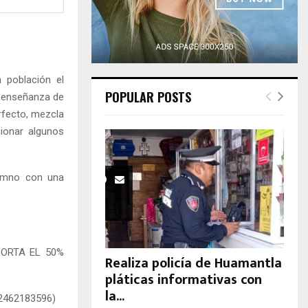
H
 población el
POPULAR POSTS
e enseñanza de
fecto, mezcla
ionar algunos
lumno con una
PORTA EL 50%
Realiza policía de Huamantla
pláticas informativas con
la...
 2462183596)