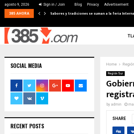
agosto 9, 2026
Sign in / Join
Blog
Privacy
Advertisement
Sabores y tradiciones se suman a la feria Interna
385 AHORA
TL
SOCIAL MEDIA
Home
Región
Región Sur
Gobiern
registr
by
admin
mar
SHARE
RECENT POSTS