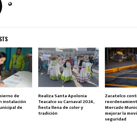
STS
Reply
Retweet
Favorite
Reply
R
bierno de
Realiza Santa Apolonia
Zacatelco cont
 instalación
Teacalco su Carnaval 2024,
reordenamient
unicipal de
fiesta llena de color y
Mercado Munici
tradición
mejorar la movi
seguridad