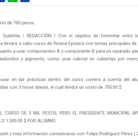
sto de 700 pesos.
 Quilehtla / REDACCIÓN / Con el objetivo de fomentar entre la
e llevará a cabo curso de Resina Epóxica con temas principales d
cuanto a usar componentes A y componente B para un reparado per
raslúcidos y pigmento, como usar cabosil en cubiertas por menc
a usar en las prácticas dentro del curso correrá a cuenta del a
días con 3 horas diarias, el cual tendrá un costo de 700.00 $.
L CURSO DE 3 MIL PESOS, PERO EL PRESIDENTE MUNICIPAL A
O 1,500.00 $ POR ALUMNO.
ipción y más información comunicarse con: Felipe Rodríguez Pérez (