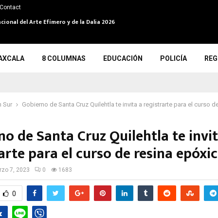
Contact
cional del Arte Efímero y de la Dalia 2026
AXCALA
8 COLUMNAS
EDUCACIÓN
POLICÍA
REG
 Sur
Gobierno de Santa Cruz Quilehtla te invita a registrarte para el curso 
o de Santa Cruz Quilehtla te invit
arte para el curso de resina epóxi
zo 7, 2023
0
1683
0