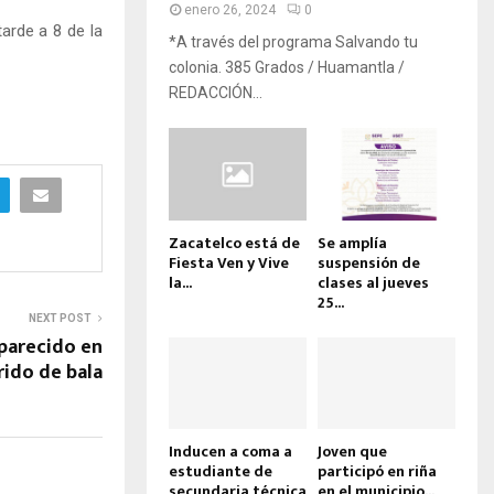
enero 26, 2024
0
arde a 8 de la
*A través del programa Salvando tu
colonia. 385 Grados / Huamantla /
REDACCIÓN...
Zacatelco está de
Se amplía
Fiesta Ven y Vive
suspensión de
la...
clases al jueves
25...
NEXT POST
aparecido en
rido de bala
Inducen a coma a
Joven que
estudiante de
participó en riña
secundaria técnica
en el municipio...