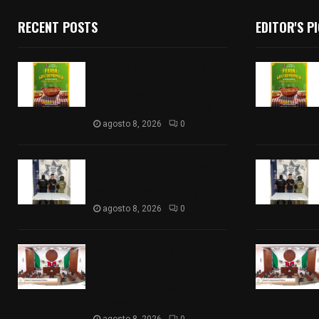
RECENT POSTS
EDITOR'S P
Sabores y tradiciones se
suman a la feria
Internacional del Arte
Efímero y de la Dalia 2026
agosto 8, 2026
0
Detienen en Apizaco a joven
por presunta portación
ilegal de arma de fuego
agosto 8, 2026
0
𝗔𝗣𝗥𝗢𝗕𝗔𝗗𝗔 | 𝗘𝗹
𝗖𝗼𝗻𝗴𝗿𝗲𝘀𝗼 𝗱𝗲 𝗧𝗹𝗮𝘅𝗰𝗮𝗹𝗮
𝗮𝘃𝗮𝗹𝗮 𝗹𝗮 𝗖𝘂𝗲𝗻𝘁𝗮 𝗣ú𝗯𝗹𝗶𝗰𝗮
𝟮𝟬𝟮𝟱 𝗱𝗲 𝗖𝗼𝗻𝘁𝗹𝗮 𝗱𝗲 𝗝𝘂𝗮𝗻
𝗖𝘂𝗮𝗺𝗮𝘁𝘇𝗶
agosto 8, 2026
0