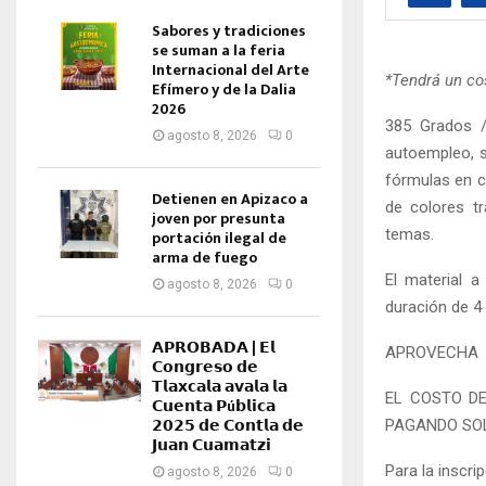
Sabores y tradiciones
se suman a la feria
Internacional del Arte
*Tendrá un co
Efímero y de la Dalia
2026
385 Grados /
agosto 8, 2026
0
autoempleo, s
fórmulas en 
Detienen en Apizaco a
de colores t
joven por presunta
temas.
portación ilegal de
arma de fuego
El material 
agosto 8, 2026
0
duración de 4 
𝗔𝗣𝗥𝗢𝗕𝗔𝗗𝗔 | 𝗘𝗹
APROVECHA
𝗖𝗼𝗻𝗴𝗿𝗲𝘀𝗼 𝗱𝗲
𝗧𝗹𝗮𝘅𝗰𝗮𝗹𝗮 𝗮𝘃𝗮𝗹𝗮 𝗹𝗮
EL COSTO DE
𝗖𝘂𝗲𝗻𝘁𝗮 𝗣ú𝗯𝗹𝗶𝗰𝗮
𝟮𝟬𝟮𝟱 𝗱𝗲 𝗖𝗼𝗻𝘁𝗹𝗮 𝗱𝗲
PAGANDO SOL
𝗝𝘂𝗮𝗻 𝗖𝘂𝗮𝗺𝗮𝘁𝘇𝗶
Para la inscr
agosto 8, 2026
0