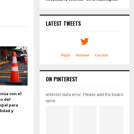
LATEST TWEETS
etweet
Favorite
Reply
Retweet
Favorite
ON PINTEREST
inúa con el
pinterest data error: Please add the board
o del
name
pal para
lidad y