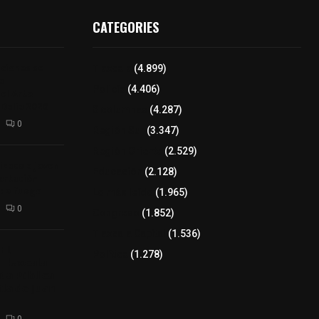
CATEGORIES
iciones se
Tlaxcala
(4.899)
a
Policía
(4.406)
el Arte
 Dalia 2026
8 columnas
(4.287)
0
Región Sur
(3.347)
Región Oriente
(2.529)
izaco a joven
Educación
(2.128)
ortación
 de fuego
Lo más leído
(1.965)
0
Congreso
(1.852)
Tlaxcala Capital
(1.536)
𝗘𝗹
Política
(1.278)
𝗧𝗹𝗮𝘅𝗰𝗮𝗹𝗮
𝘁𝗮 𝗣ú𝗯𝗹𝗶𝗰𝗮
𝗹𝗮 𝗱𝗲 𝗝𝘂𝗮𝗻
0