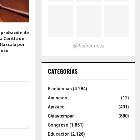
reprobación de
 a Contla de
Tlaxcala por
@thefirstmess
reso
CATEGORÍAS
8 columnas
(4.284)
Anuncios
(12)
Apizaco
(491)
Chiautempan
(880)
Congreso
(1.851)
Educación
(2.126)