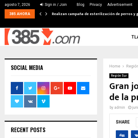
agosto 7, 2026
Sign in / Join
Blog
Privacy
Advertisement
Realizan campaña de esterilización de perros y g
385 AHORA
TL
SOCIAL MEDIA
Home
Región
Región Sur
Gran j
de la 
by
admin
jun
SHARE
RECENT POSTS