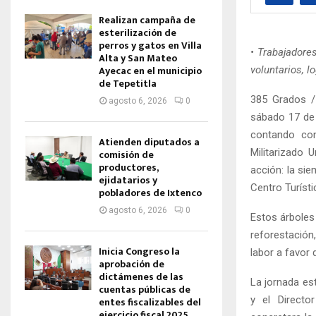
Realizan campaña de
esterilización de
perros y gatos en Villa
• Trabajadore
Alta y San Mateo
Ayecac en el municipio
voluntarios, l
de Tepetitla
385 Grados /
agosto 6, 2026
0
sábado 17 de 
contando con
Atienden diputados a
Militarizado 
comisión de
productores,
acción: la si
ejidatarios y
Centro Turísti
pobladores de Ixtenco
agosto 6, 2026
0
Estos árboles
reforestación,
Inicia Congreso la
labor a favor 
aprobación de
dictámenes de las
La jornada es
cuentas públicas de
y el Directo
entes fiscalizables del
ejercicio fiscal 2025