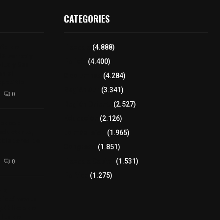
CATEGORIES
aña de
Tlaxcala
(4.888)
de perros y
Policía
(4.400)
Alta y San
n el
8 columnas
(4.284)
epetitla
Región Sur
(3.341)
0
Región Oriente
(2.527)
Educación
(2.126)
tados a
oductores,
Lo más leído
(1.965)
pobladores de
Congreso
(1.851)
Tlaxcala Capital
(1.531)
0
Política
(1.275)
 la
 dictámenes
 públicas de
bles del