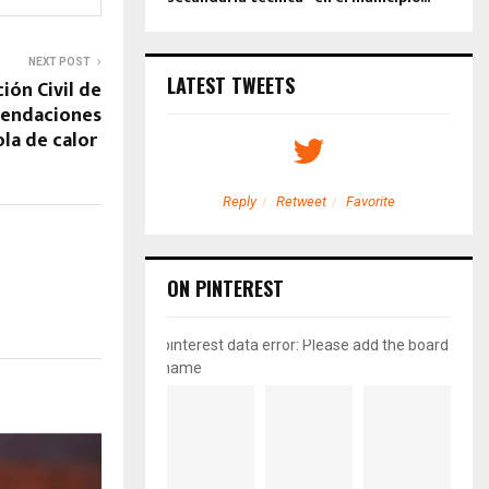
NEXT POST
LATEST TWEETS
ión Civil de
endaciones
ola de calor
etweet
Favorite
Reply
Retweet
Favorite
ON PINTEREST
pinterest data error: Please add the board
name