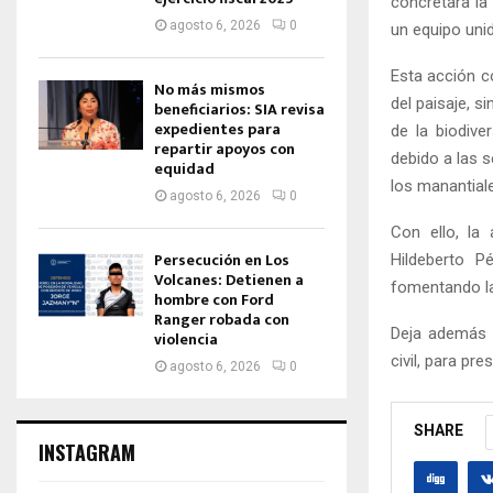
concretara la
agosto 6, 2026
0
un equipo uni
Esta acción c
No más mismos
del paisaje, s
beneficiarios: SIA revisa
expedientes para
de la biodive
repartir apoyos con
debido a las s
equidad
los manantiale
agosto 6, 2026
0
Con ello, la
Persecución en Los
Hildeberto P
Volcanes: Detienen a
fomentando la
hombre con Ford
Ranger robada con
Deja además 
violencia
civil, para pr
agosto 6, 2026
0
SHARE
INSTAGRAM