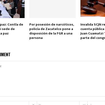
 paz: Contla de
Por posesión de narcóticos,
Invalida SCJN 
i sede de
policía de Zacatelco pone a
cuenta pública
la paz
disposición de la FGR a una
Juan Cuamatzi 
persona
parte del cong
MMENT