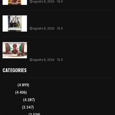
agosto 8, 2026
0
Detienen en Apizaco a joven por presunta
portación ilegal de arma de fuego
agosto 8, 2026
0
𝗔𝗣𝗥𝗢𝗕𝗔𝗗𝗔 | 𝗘𝗹 𝗖𝗼𝗻𝗴𝗿𝗲𝘀𝗼 𝗱𝗲 𝗧𝗹𝗮𝘅𝗰𝗮𝗹𝗮
𝗮𝘃𝗮𝗹𝗮 𝗹𝗮 𝗖𝘂𝗲𝗻𝘁𝗮 𝗣ú𝗯𝗹𝗶𝗰𝗮 𝟮𝟬𝟮𝟱 𝗱𝗲 𝗖𝗼𝗻𝘁𝗹𝗮 𝗱𝗲
𝗝𝘂𝗮𝗻 𝗖𝘂𝗮𝗺𝗮𝘁𝘇𝗶
agosto 8, 2026
0
CATEGORIES
Tlaxcala
(4.899)
Policía
(4.406)
8 columnas
(4.287)
Región Sur
(3.347)
Región Oriente
(2.529)