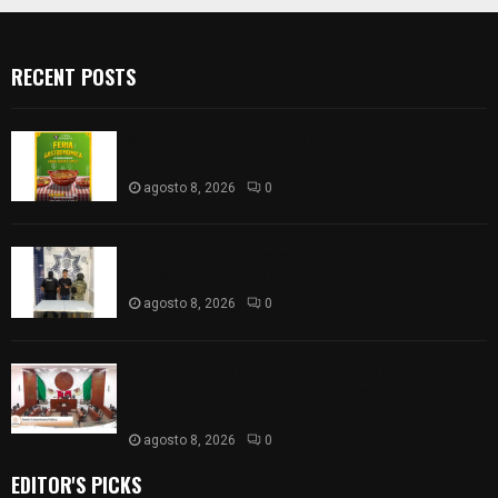
RECENT POSTS
Sabores y tradiciones se suman a la feria
Internacional del Arte Efímero y de la Dalia 2026
agosto 8, 2026
0
Detienen en Apizaco a joven por presunta
portación ilegal de arma de fuego
agosto 8, 2026
0
𝗔𝗣𝗥𝗢𝗕𝗔𝗗𝗔 | 𝗘𝗹 𝗖𝗼𝗻𝗴𝗿𝗲𝘀𝗼 𝗱𝗲 𝗧𝗹𝗮𝘅𝗰𝗮𝗹𝗮
𝗮𝘃𝗮𝗹𝗮 𝗹𝗮 𝗖𝘂𝗲𝗻𝘁𝗮 𝗣ú𝗯𝗹𝗶𝗰𝗮 𝟮𝟬𝟮𝟱 𝗱𝗲 𝗖𝗼𝗻𝘁𝗹𝗮 𝗱𝗲
𝗝𝘂𝗮𝗻 𝗖𝘂𝗮𝗺𝗮𝘁𝘇𝗶
agosto 8, 2026
0
EDITOR'S PICKS