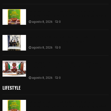
Sabores y tradiciones se suman a la feria
Internacional del Arte Efímero y de la Dalia 2026
agosto 8, 2026
0
Detienen en Apizaco a joven por presunta
portación ilegal de arma de fuego
agosto 8, 2026
0
𝗔𝗣𝗥𝗢𝗕𝗔𝗗𝗔 | 𝗘𝗹 𝗖𝗼𝗻𝗴𝗿𝗲𝘀𝗼 𝗱𝗲 𝗧𝗹𝗮𝘅𝗰𝗮𝗹𝗮
𝗮𝘃𝗮𝗹𝗮 𝗹𝗮 𝗖𝘂𝗲𝗻𝘁𝗮 𝗣ú𝗯𝗹𝗶𝗰𝗮 𝟮𝟬𝟮𝟱 𝗱𝗲 𝗖𝗼𝗻𝘁𝗹𝗮 𝗱𝗲
𝗝𝘂𝗮𝗻 𝗖𝘂𝗮𝗺𝗮𝘁𝘇𝗶
agosto 8, 2026
0
LIFESTYLE
Sabores y tradiciones se suman a la feria
Internacional del Arte Efímero y de la Dalia 2026