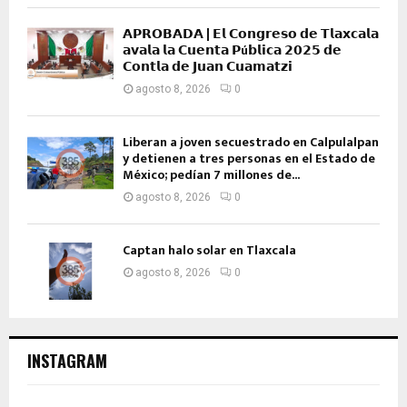
𝗔𝗣𝗥𝗢𝗕𝗔𝗗𝗔 | 𝗘𝗹 𝗖𝗼𝗻𝗴𝗿𝗲𝘀𝗼 𝗱𝗲 𝗧𝗹𝗮𝘅𝗰𝗮𝗹𝗮
𝗮𝘃𝗮𝗹𝗮 𝗹𝗮 𝗖𝘂𝗲𝗻𝘁𝗮 𝗣ú𝗯𝗹𝗶𝗰𝗮 𝟮𝟬𝟮𝟱 𝗱𝗲
𝗖𝗼𝗻𝘁𝗹𝗮 𝗱𝗲 𝗝𝘂𝗮𝗻 𝗖𝘂𝗮𝗺𝗮𝘁𝘇𝗶
agosto 8, 2026
0
Liberan a joven secuestrado en Calpulalpan
y detienen a tres personas en el Estado de
México; pedían 7 millones de...
agosto 8, 2026
0
Captan halo solar en Tlaxcala
agosto 8, 2026
0
INSTAGRAM