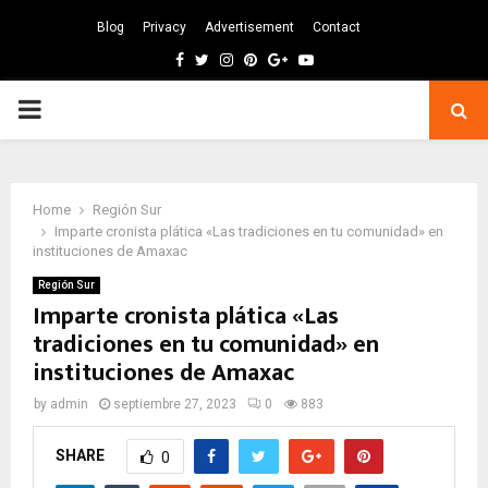
Blog
Privacy
Advertisement
Contact
Facebook
Twitter
Instagram
Pinterest
Google
Youtube
PRIMARY
MENU
Home
Región Sur
Imparte cronista plática «Las tradiciones en tu comunidad» en
instituciones de Amaxac
Región Sur
Imparte cronista plática «Las
tradiciones en tu comunidad» en
instituciones de Amaxac
by
admin
septiembre 27, 2023
0
883
SHARE
0