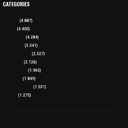
CATEGORIES
Tlaxcala
(4.887)
Policía
(4.400)
8 columnas
(4.284)
Región Sur
(3.341)
Región Oriente
(2.527)
Educación
(2.126)
Lo más leído
(1.965)
Congreso
(1.849)
Tlaxcala Capital
(1.531)
Política
(1.275)