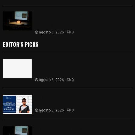
La UATx promueve la resiliencia emocional para
fortalecer salud y bienestar de estudiantes y
docentes
agosto 6, 2026
0
EDITOR'S PICKS
Realizan campaña de esterilización de perros y
gatos en Villa Alta y San Mateo Ayecac en el
municipio de Tepetitla
agosto 6, 2026
0
Persecución en Los Volcanes: Detienen a hombre
con Ford Ranger robada con violencia
agosto 6, 2026
0
La UATx promueve la resiliencia emocional para
fortalecer salud y bienestar de estudiantes y