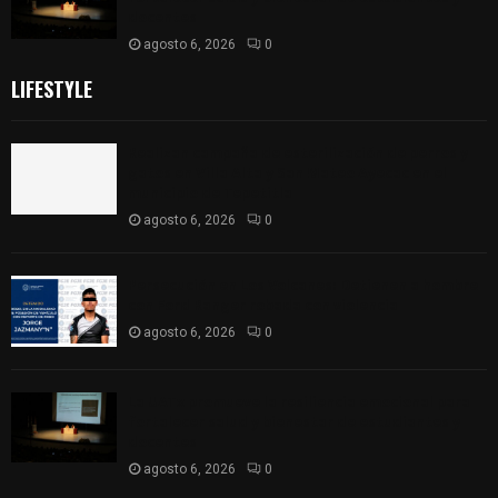
docentes
agosto 6, 2026
0
LIFESTYLE
Realizan campaña de esterilización de perros y
gatos en Villa Alta y San Mateo Ayecac en el
municipio de Tepetitla
agosto 6, 2026
0
Persecución en Los Volcanes: Detienen a hombre
con Ford Ranger robada con violencia
agosto 6, 2026
0
La UATx promueve la resiliencia emocional para
fortalecer salud y bienestar de estudiantes y
docentes
agosto 6, 2026
0