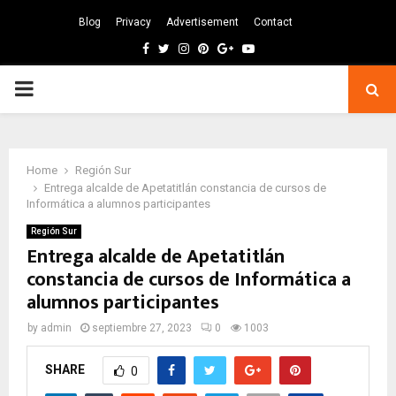
Blog
Privacy
Advertisement
Contact
Facebook
Twitter
Instagram
Pinterest
Google
Youtube
PRIMARY
MENU
Home
Región Sur
Entrega alcalde de Apetatitlán constancia de cursos de
Informática a alumnos participantes
Región Sur
Entrega alcalde de Apetatitlán
constancia de cursos de Informática a
alumnos participantes
by
admin
septiembre 27, 2023
0
1003
SHARE
0