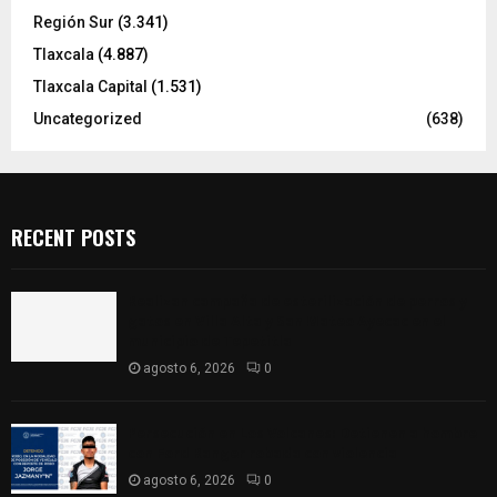
Región Sur
(3.341)
Tlaxcala
(4.887)
Tlaxcala Capital
(1.531)
Uncategorized
(638)
RECENT POSTS
Realizan campaña de esterilización de perros y
gatos en Villa Alta y San Mateo Ayecac en el
municipio de Tepetitla
agosto 6, 2026
0
Persecución en Los Volcanes: Detienen a hombre
con Ford Ranger robada con violencia
agosto 6, 2026
0