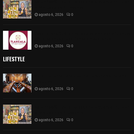
Sabor 100% tlaxcalteca: Conoce Guarda Frutz en
el Mercado de Artesanos
agosto 6, 2026
0
Caso Lorena Cuéllar: Estado exige rigor y fuentes
oficiales ante acusaciones sin sustento
agosto 6, 2026
0
LIFESTYLE
Vota ITE terna para elegir a persona Secretaria
Ejecutiva
agosto 6, 2026
0
Sabor 100% tlaxcalteca: Conoce Guarda Frutz en
el Mercado de Artesanos
agosto 6, 2026
0