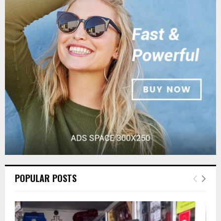
f
A
o
r
R
:
C
H
POPULAR POSTS