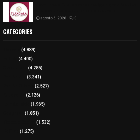
Caso Lorena Cuéllar: Estado exige rigor y fuentes
oficiales ante acusaciones sin sustento
agosto 6, 2026
0
CATEGORIES
Tlaxcala
(4.889)
Policía
(4.400)
8 columnas
(4.285)
Región Sur
(3.341)
Región Oriente
(2.527)
Educación
(2.126)
Lo más leído
(1.965)
Congreso
(1.851)
Tlaxcala Capital
(1.532)
Política
(1.275)