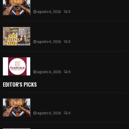
Ejecutiva
agosto 6, 2026
0
Sabor 100% tlaxcalteca: Conoce Guarda Frutz en
el Mercado de Artesanos
agosto 6, 2026
0
Caso Lorena Cuéllar: Estado exige rigor y fuentes
oficiales ante acusaciones sin sustento
agosto 6, 2026
0
EDITOR'S PICKS
Vota ITE terna para elegir a persona Secretaria
Ejecutiva
agosto 6, 2026
0