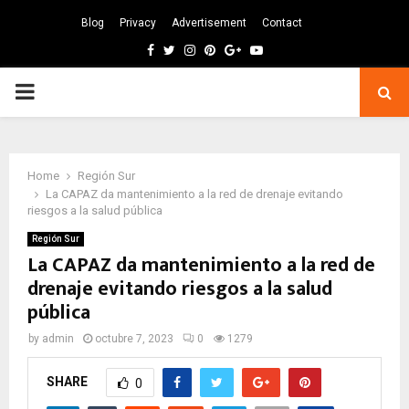
Blog
Privacy
Advertisement
Contact
Facebook
Twitter
Instagram
Pinterest
Google
Youtube
PRIMARY
MENU
Home
Región Sur
La CAPAZ da mantenimiento a la red de drenaje evitando
riesgos a la salud pública
Región Sur
La CAPAZ da mantenimiento a la red de
drenaje evitando riesgos a la salud
pública
by
admin
octubre 7, 2023
0
1279
SHARE
0