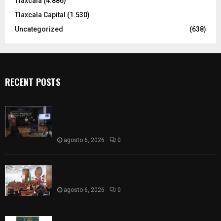
Tlaxcala
(4.886)
Tlaxcala Capital
(1.530)
Uncategorized
(638)
RECENT POSTS
Sembrando Vida plantará 65 mil árboles y
lanzará 50 mil semillas con drones en
Atltzayanca
agosto 6, 2026
0
Declara Congreso del Estado aprobado el
Decreto 285 de reforma a la Constitución local
agosto 6, 2026
0
Huamantla facilita el acceso al concierto de