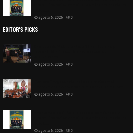
Grupo Liberación con ajuste en los costos de los
boletos
agosto 6, 2026
0
EDITOR'S PICKS
Sembrando Vida plantará 65 mil árboles y
lanzará 50 mil semillas con drones en
Atltzayanca
agosto 6, 2026
0
Declara Congreso del Estado aprobado el
Decreto 285 de reforma a la Constitución local
agosto 6, 2026
0
Huamantla facilita el acceso al concierto de
Grupo Liberación con ajuste en los costos de los
boletos
agosto 6, 2026
0