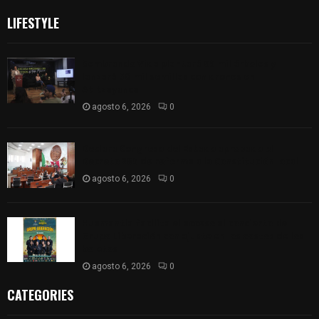
LIFESTYLE
Sembrando Vida plantará 65 mil árboles y
lanzará 50 mil semillas con drones en
Atltzayanca
agosto 6, 2026
0
Declara Congreso del Estado aprobado el
Decreto 285 de reforma a la Constitución local
agosto 6, 2026
0
Huamantla facilita el acceso al concierto de
Grupo Liberación con ajuste en los costos de los
boletos
agosto 6, 2026
0
CATEGORIES