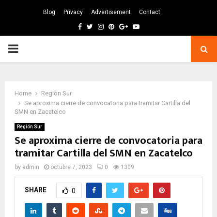
Blog
Privacy
Advertisement
Contact
Facebook
Twitter
Instagram
Pinterest
Google
Youtube
PRIMARY
MENU
Home
Región Sur
Se aproxima cierre de convocatoria para tramitar Cartilla del
SMN en Zacatelco
Región Sur
Se aproxima cierre de convocatoria para
tramitar Cartilla del SMN en Zacatelco
by
admin
octubre 7, 2023
0
1309
SHARE
0