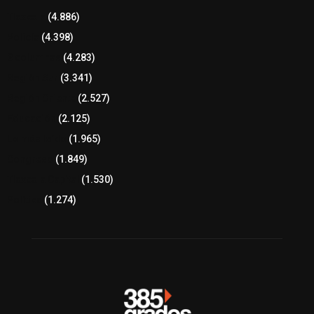
Tlaxcala
(4.886)
Policía
(4.398)
8 columnas
(4.283)
Región Sur
(3.341)
Región Oriente
(2.527)
Educación
(2.125)
Lo más leído
(1.965)
Congreso
(1.849)
Tlaxcala Capital
(1.530)
Política
(1.274)