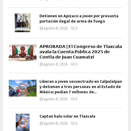
Detienen en Apizaco a joven por presunta
portación ilegal de arma de fuego
agosto 8, 2026
0
𝗔𝗣𝗥𝗢𝗕𝗔𝗗𝗔 | 𝗘𝗹 𝗖𝗼𝗻𝗴𝗿𝗲𝘀𝗼 𝗱𝗲 𝗧𝗹𝗮𝘅𝗰𝗮𝗹𝗮
𝗮𝘃𝗮𝗹𝗮 𝗹𝗮 𝗖𝘂𝗲𝗻𝘁𝗮 𝗣ú𝗯𝗹𝗶𝗰𝗮 𝟮𝟬𝟮𝟱 𝗱𝗲
𝗖𝗼𝗻𝘁𝗹𝗮 𝗱𝗲 𝗝𝘂𝗮𝗻 𝗖𝘂𝗮𝗺𝗮𝘁𝘇𝗶
agosto 8, 2026
0
Liberan a joven secuestrado en Calpulalpan
y detienen a tres personas en el Estado de
México; pedían 7 millones de...
agosto 8, 2026
0
Captan halo solar en Tlaxcala
agosto 8, 2026
0