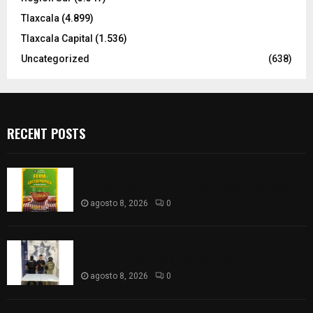
Tlaxcala
(4.899)
Tlaxcala Capital
(1.536)
Uncategorized
(638)
RECENT POSTS
Sabores y tradiciones se suman a la feria
Internacional del Arte Efímero y de la Dalia 2026
agosto 8, 2026
0
Detienen en Apizaco a joven por presunta
portación ilegal de arma de fuego
agosto 8, 2026
0