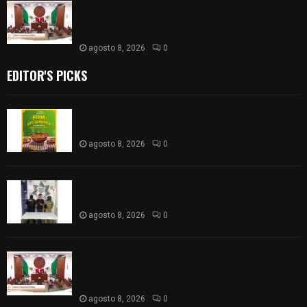
𝗔𝗣𝗥𝗢𝗕𝗔𝗗𝗔 | 𝗘𝗹 𝗖𝗼𝗻𝗴𝗿𝗲𝘀𝗼 𝗱𝗲 𝗧𝗹𝗮𝘅𝗰𝗮𝗹𝗮
𝗮𝘃𝗮𝗹𝗮 𝗹𝗮 𝗖𝘂𝗲𝗻𝘁𝗮 𝗣ú𝗯𝗹𝗶𝗰𝗮 𝟮𝟬𝟮𝟱 𝗱𝗲 𝗖𝗼𝗻𝘁𝗹𝗮 𝗱𝗲
𝗝𝘂𝗮𝗻 𝗖𝘂𝗮𝗺𝗮𝘁𝘇𝗶
agosto 8, 2026
0
EDITOR'S PICKS
Sabores y tradiciones se suman a la feria
Internacional del Arte Efímero y de la Dalia 2026
agosto 8, 2026
0
Detienen en Apizaco a joven por presunta
portación ilegal de arma de fuego
agosto 8, 2026
0
𝗔𝗣𝗥𝗢𝗕𝗔𝗗𝗔 | 𝗘𝗹 𝗖𝗼𝗻𝗴𝗿𝗲𝘀𝗼 𝗱𝗲 𝗧𝗹𝗮𝘅𝗰𝗮𝗹𝗮
𝗮𝘃𝗮𝗹𝗮 𝗹𝗮 𝗖𝘂𝗲𝗻𝘁𝗮 𝗣ú𝗯𝗹𝗶𝗰𝗮 𝟮𝟬𝟮𝟱 𝗱𝗲 𝗖𝗼𝗻𝘁𝗹𝗮 𝗱𝗲
𝗝𝘂𝗮𝗻 𝗖𝘂𝗮𝗺𝗮𝘁𝘇𝗶
agosto 8, 2026
0