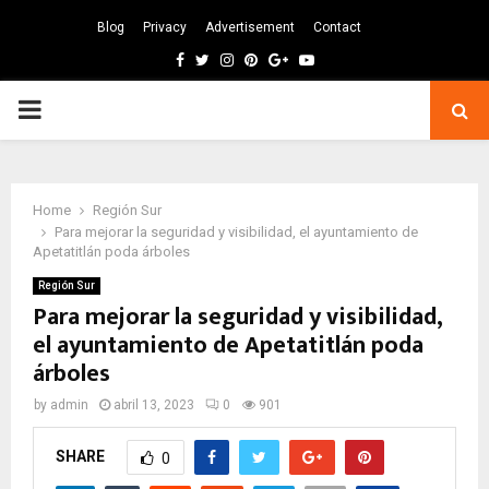
Blog
Privacy
Advertisement
Contact
Facebook
Twitter
Instagram
Pinterest
Google
Youtube
PRIMARY
MENU
Home
Región Sur
Para mejorar la seguridad y visibilidad, el ayuntamiento de
Apetatitlán poda árboles
Región Sur
Para mejorar la seguridad y visibilidad,
el ayuntamiento de Apetatitlán poda
árboles
by
admin
abril 13, 2023
0
901
SHARE
0