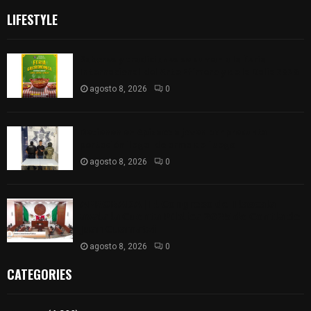
LIFESTYLE
Sabores y tradiciones se suman a la feria
Internacional del Arte Efímero y de la Dalia 2026
agosto 8, 2026
0
Detienen en Apizaco a joven por presunta
portación ilegal de arma de fuego
agosto 8, 2026
0
𝗔𝗣𝗥𝗢𝗕𝗔𝗗𝗔 | 𝗘𝗹 𝗖𝗼𝗻𝗴𝗿𝗲𝘀𝗼 𝗱𝗲 𝗧𝗹𝗮𝘅𝗰𝗮𝗹𝗮
𝗮𝘃𝗮𝗹𝗮 𝗹𝗮 𝗖𝘂𝗲𝗻𝘁𝗮 𝗣ú𝗯𝗹𝗶𝗰𝗮 𝟮𝟬𝟮𝟱 𝗱𝗲 𝗖𝗼𝗻𝘁𝗹𝗮 𝗱𝗲
𝗝𝘂𝗮𝗻 𝗖𝘂𝗮𝗺𝗮𝘁𝘇𝗶
agosto 8, 2026
0
CATEGORIES