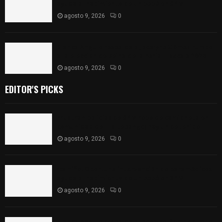
ayuda al nacimiento de un bebé en SPM
agosto 9, 2026
0
Blanca Angulo respalda a Jocelyne Gómez rumbo
a la elección de Reina de la Feria Tlaxcala 2026
agosto 9, 2026
0
EDITOR'S PICKS
Frustran policías de SPM robo de camioneta en
comunidad de Tlaltepango; hay un detenido
agosto 9, 2026
0
¡Es niño! Oportuna intervención de paramédicos
ayuda al nacimiento de un bebé en SPM
agosto 9, 2026
0
Blanca Angulo respalda a Jocelyne Gómez rumbo