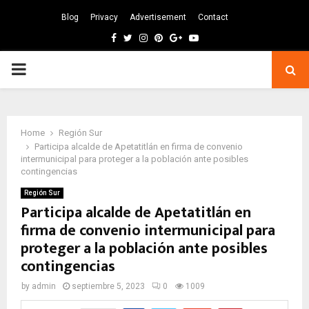
Blog
Privacy
Advertisement
Contact
Facebook
Twitter
Instagram
Pinterest
Google
Youtube
PRIMARY
MENU
Home
Región Sur
Participa alcalde de Apetatitlán en firma de convenio
intermunicipal para proteger a la población ante posibles
contingencias
Región Sur
Participa alcalde de Apetatitlán en
firma de convenio intermunicipal para
proteger a la población ante posibles
contingencias
by
admin
septiembre 5, 2023
0
1009