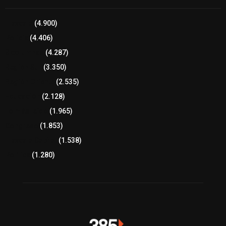
Tlaxcala
(4.900)
Policía
(4.406)
8 columnas
(4.287)
Región Sur
(3.350)
Región Oriente
(2.535)
Educación
(2.128)
Lo más leído
(1.965)
Congreso
(1.853)
Tlaxcala Capital
(1.538)
Política
(1.280)