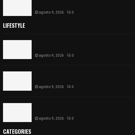
a la elección de Reina de la Feria Tlaxcala 2026
agosto 9, 2026
0
LIFESTYLE
Frustran policías de SPM robo de camioneta en
comunidad de Tlaltepango; hay un detenido
agosto 9, 2026
0
¡Es niño! Oportuna intervención de paramédicos
ayuda al nacimiento de un bebé en SPM
agosto 9, 2026
0
Blanca Angulo respalda a Jocelyne Gómez rumbo
a la elección de Reina de la Feria Tlaxcala 2026
agosto 9, 2026
0
CATEGORIES