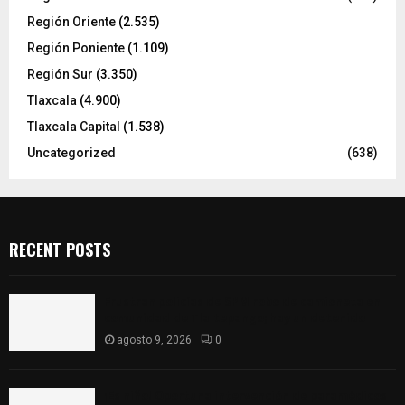
Región Oriente
(2.535)
Región Poniente
(1.109)
Región Sur
(3.350)
Tlaxcala
(4.900)
Tlaxcala Capital
(1.538)
Uncategorized
(638)
RECENT POSTS
Frustran policías de SPM robo de camioneta en
comunidad de Tlaltepango; hay un detenido
agosto 9, 2026
0
¡Es niño! Oportuna intervención de paramédicos